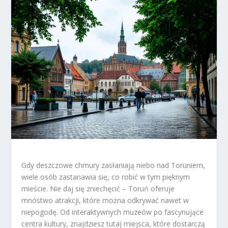
Gdy deszczowe chmury zasłaniają niebo nad Toruniem,
wiele osób zastanawia się, co robić w tym pięknym
mieście. Nie daj się zniechęcić – Toruń oferuje
mnóstwo atrakcji, które można odkrywać nawet w
niepogodę. Od interaktywnych muzeów po fascynujące
centra kultury, znajdziesz tutaj miejsca, które dostarczą