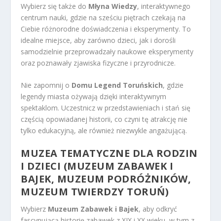
Wybierz się także do
Młyna Wiedzy
, interaktywnego
centrum nauki, gdzie na sześciu piętrach czekają na
Ciebie różnorodne doświadczenia i eksperymenty. To
idealne miejsce, aby zarówno dzieci, jak i dorośli
samodzielnie przeprowadzały naukowe eksperymenty
oraz poznawały zjawiska fizyczne i przyrodnicze.
Nie zapomnij o
Domu Legend Toruńskich
, gdzie
legendy miasta ożywają dzięki interaktywnym
spektaklom. Uczestnicz w przedstawieniach i stań się
częścią opowiadanej historii, co czyni tę atrakcję nie
tylko edukacyjną, ale również niezwykle angażującą.
MUZEA TEMATYCZNE DLA RODZIN
I DZIECI (MUZEUM ZABAWEK I
BAJEK, MUZEUM PODRÓŻNIKÓW,
MUZEUM TWIERDZY TORUŃ)
Wybierz
Muzeum Zabawek i Bajek
, aby odkryć
fascynującą historię zabawek z XIX i XX wieku, w tym z