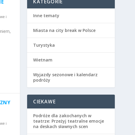
KATEGORIE
NE
Inne tematy
we i
Miasta na city break w Polsce
niem,
Turystyka
Wietnam
Wyjazdy sezonowe i kalendarz
podróży
CIEKAWE
CZNY
Podróże dla zakochanych w
teatrze: Przeżyj teatralne emocje
we i
na deskach sławnych scen