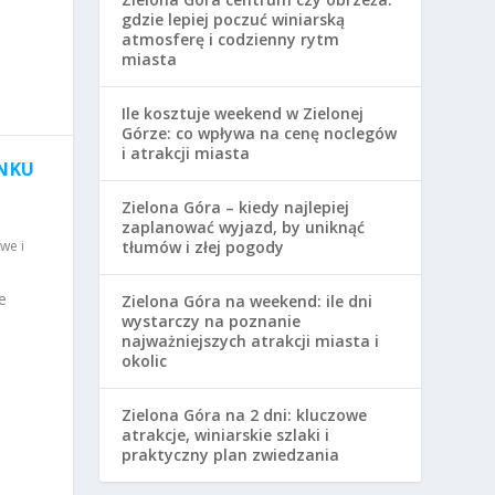
gdzie lepiej poczuć winiarską
atmosferę i codzienny rytm
miasta
Ile kosztuje weekend w Zielonej
Górze: co wpływa na cenę noclegów
i atrakcji miasta
UNKU
Zielona Góra – kiedy najlepiej
zaplanować wyjazd, by uniknąć
we i
tłumów i złej pogody
e
Zielona Góra na weekend: ile dni
wystarczy na poznanie
najważniejszych atrakcji miasta i
okolic
Zielona Góra na 2 dni: kluczowe
atrakcje, winiarskie szlaki i
praktyczny plan zwiedzania