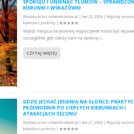
SPOKOJU I UNIKNĄĆ TŁUMÓW – SPRAWDZO
KIERUNKI I WSKAZÓWKI
Wysłany przez
zolwimkrokiem.pl
|
kwi 28, 2026
|
Wyjazdy sezono
kalendarz podróży
|
Wybór miejsca na jesienny wypoczynek może być wyzwa
szczególnie gdy zależy nam na spokoju i...
CZYTAJ WIĘCEJ
GDZIE JECHAĆ JESIENIĄ NA SŁOŃCE: PRAKTY
PRZEWODNIK PO CIEPŁYCH KIERUNKACH I
ATRAKCJACH SEZONU
Wysłany przez
zolwimkrokiem.pl
|
kwi 27, 2026
|
Wyjazdy sezono
kalendarz podróży
|