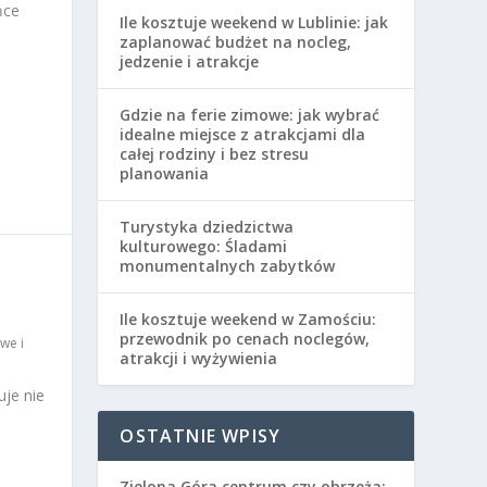
ńce
Ile kosztuje weekend w Lublinie: jak
zaplanować budżet na nocleg,
jedzenie i atrakcje
Gdzie na ferie zimowe: jak wybrać
idealne miejsce z atrakcjami dla
całej rodziny i bez stresu
planowania
Turystyka dziedzictwa
kulturowego: Śladami
monumentalnych zabytków
Ile kosztuje weekend w Zamościu:
przewodnik po cenach noclegów,
we i
atrakcji i wyżywienia
uje nie
OSTATNIE WPISY
Zielona Góra centrum czy obrzeża: