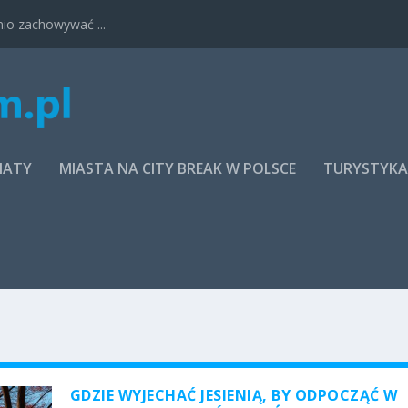
nio zachowywać ...
MATY
MIASTA NA CITY BREAK W POLSCE
TURYSTYK
GDZIE WYJECHAĆ JESIENIĄ, BY ODPOCZĄĆ W