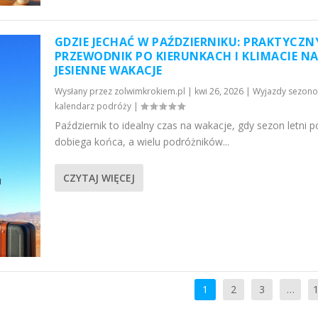
GDZIE JECHAĆ W PAŹDZIERNIKU: PRAKTYCZN
PRZEWODNIK PO KIERUNKACH I KLIMACIE N
JESIENNE WAKACJE
Wysłany przez
zolwimkrokiem.pl
|
kwi 26, 2026
|
Wyjazdy sezono
kalendarz podróży
|
Październik to idealny czas na wakacje, gdy sezon letni p
dobiega końca, a wielu podróżników...
CZYTAJ WIĘCEJ
1
2
3
…