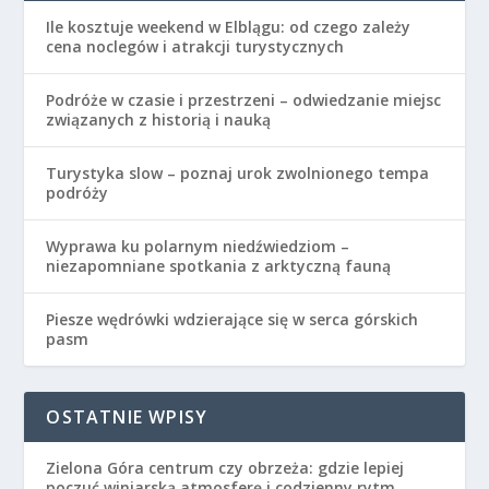
Ile kosztuje weekend w Elblągu: od czego zależy
cena noclegów i atrakcji turystycznych
Podróże w czasie i przestrzeni – odwiedzanie miejsc
związanych z historią i nauką
Turystyka slow – poznaj urok zwolnionego tempa
podróży
Wyprawa ku polarnym niedźwiedziom –
niezapomniane spotkania z arktyczną fauną
Piesze wędrówki wdzierające się w serca górskich
pasm
OSTATNIE WPISY
Zielona Góra centrum czy obrzeża: gdzie lepiej
poczuć winiarską atmosferę i codzienny rytm