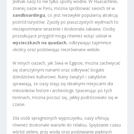
Jednak oazy to nie tylko sporty wodne. W Huacachinie,
znanej oazie w Peru, można spróbować swoich sił w
sandboardingu
, co jest niezwykle popularną atrakcją
pośród turystów. Zjazdy po piaszczystych wydmach to
niezapomniane wrażenie i doskonała zabawa. Osoby
poszukujące przygód mogą również wziąć udział w
wycieczkach na quadach
, odkrywając tajemnice
okolicy oraz podziwiając niezrównane widoki.
W innych oazach, jak Siwa w Egipcie, można zachwycać
się starożytnymi ruinami oraz odkrywać bogate
dziedzictwo kulturowe. Ruiny świątyń i zabytków
sprawiają, że oazy stają się idealnymi miejscami dla
miłośników historii i archeologii. Spacerując po tych
terenach, można poczuć się, jakby podróżowało się w
czasie.
Dla osób spragnionych wypoczynku, oazy oferują
również doskonałe warunki do relaksu. Spędzanie czasu
wśród zieleni, przy wodę oraz podziwianie pięknych