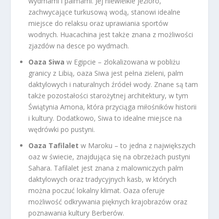
wydmami i palmami. Jej niewielkie jezioro,
zachwycające turkusową wodą, stanowi idealne
miejsce do relaksu oraz uprawiania sportów
wodnych. Huacachina jest także znana z możliwości
zjazdów na desce po wydmach.
Oaza Siwa
w Egipcie – zlokalizowana w pobliżu
granicy z Libią, oaza Siwa jest pełna zieleni, palm
daktylowych i naturalnych źródeł wody. Znane są tam
także pozostałości starożytnej architektury, w tym
Świątynia Amona, która przyciąga miłośników historii
i kultury. Dodatkowo, Siwa to idealne miejsce na
wędrówki po pustyni.
Oaza Tafilalet
w Maroku – to jedna z największych
oaz w świecie, znajdująca się na obrzeżach pustyni
Sahara. Tafilalet jest znana z malowniczych palm
daktylowych oraz tradycyjnych kasb, w których
można poczuć lokalny klimat. Oaza oferuje
możliwość odkrywania pięknych krajobrazów oraz
poznawania kultury Berberów.