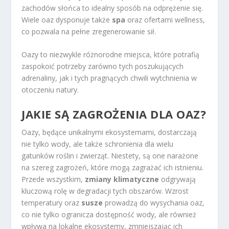
zachodów słońca to idealny sposób na odprężenie się.
Wiele oaz dysponuje także
spa
oraz ofertami wellness,
co pozwala na pełne zregenerowanie sił.
Oazy to niezwykle różnorodne miejsca, które potrafią
zaspokoić potrzeby zarówno tych poszukujących
adrenaliny, jak i tych pragnących chwili wytchnienia w
otoczeniu natury.
JAKIE SĄ ZAGROŻENIA DLA OAZ?
Oazy, będące unikalnymi ekosystemami, dostarczają
nie tylko wody, ale także schronienia dla wielu
gatunków roślin i zwierząt. Niestety, są one narażone
na szereg zagrożeń, które mogą zagrażać ich istnieniu.
Przede wszystkim,
zmiany klimatyczne
odgrywają
kluczową rolę w degradacji tych obszarów. Wzrost
temperatury oraz
susze
prowadzą do wysychania oaz,
co nie tylko ogranicza dostępność wody, ale również
wpływa na lokalne ekosystemy, zmniejszając ich