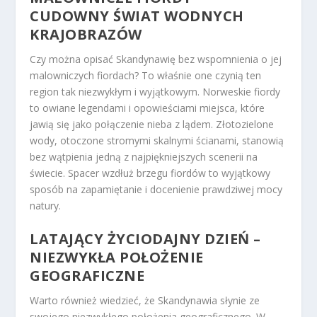
CUDOWNY ŚWIAT WODNYCH
KRAJOBRAZÓW
Czy można opisać Skandynawię bez wspomnienia o jej
malowniczych fiordach? To właśnie one czynią ten
region tak niezwykłym i wyjątkowym. Norweskie fiordy
to owiane legendami i opowieściami miejsca, które
jawią się jako połączenie nieba z lądem. Złotozielone
wody, otoczone stromymi skalnymi ścianami, stanowią
bez wątpienia jedną z najpiękniejszych scenerii na
świecie. Spacer wzdłuż brzegu fiordów to wyjątkowy
sposób na zapamiętanie i docenienie prawdziwej mocy
natury.
LATAJĄCY ŻYCIODAJNY DZIEŃ –
NIEZWYKŁA POŁOŻENIE
GEOGRAFICZNE
Warto również wiedzieć, że Skandynawia słynie ze
swojego niezwykłego położenia geograficznego. W