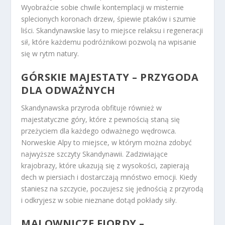
Wyobraźcie sobie chwile kontemplacji w misternie
splecionych koronach drzew, śpiewie ptaków i szumie
liści. Skandynawskie lasy to miejsce relaksu i regeneracji
sił, które każdemu podróżnikowi pozwolą na wpisanie
się w rytm natury.
GÓRSKIE MAJESTATY – PRZYGODA
DLA ODWAŻNYCH
Skandynawska przyroda obfituje również w
majestatyczne góry, które z pewnością staną się
przeżyciem dla każdego odważnego wędrowca.
Norweskie Alpy to miejsce, w którym można zdobyć
najwyższe szczyty Skandynawii. Zadziwiające
krajobrazy, które ukazują się z wysokości, zapierają
dech w piersiach i dostarczają mnóstwo emocji. Kiedy
staniesz na szczycie, poczujesz się jednością z przyrodą
i odkryjesz w sobie nieznane dotąd pokłady siły.
MALOWNICZE FIORDY –