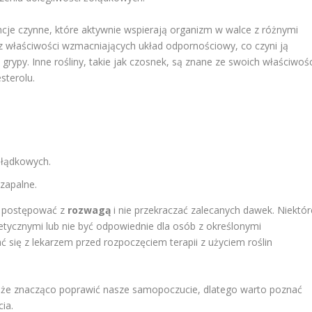
ancje czynne, które aktywnie wspierają organizm w walce z różnymi
 z właściwości wzmacniających układ odpornościowy, co czyni ją
grypy. Inne rośliny, takie jak czosnek, są znane ze swoich właściwośc
sterolu.
ołądkowych.
wzapalne.
by postępować z
rozwagą
i nie przekraczać zalecanych dawek. Niektór
tycznymi lub nie być odpowiednie dla osób z określonymi
 się z lekarzem przed rozpoczęciem terapii z użyciem roślin
może znacząco poprawić nasze samopoczucie, dlatego warto poznać
ia.