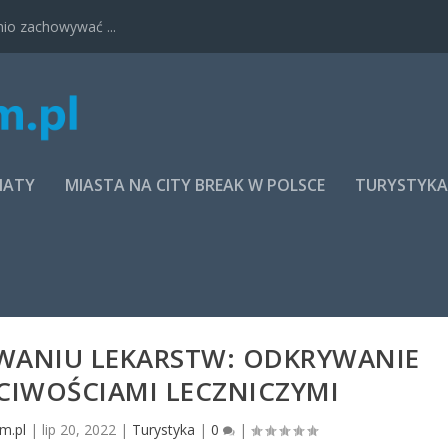
nio zachowywać ...
MATY
MIASTA NA CITY BREAK W POLSCE
TURYSTYK
WANIU LEKARSTW: ODKRYWANIE
CIWOŚCIAMI LECZNICZYMI
m.pl
|
lip 20, 2022
|
Turystyka
|
0
|