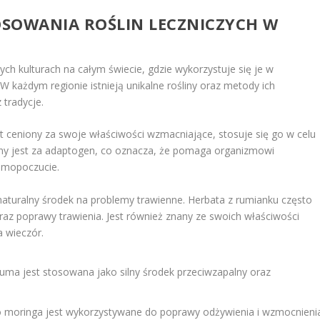
TOSOWANIA ROŚLIN LECZNICZYCH W
ych kulturach na całym świecie, gdzie wykorzystuje się je w
W każdym regionie istnieją unikalne rośliny oraz metody ich
 tradycje.
t ceniony za swoje właściwości wzmacniające, stosuje się go w celu
wany jest za adaptogen, co oznacza, że pomaga organizmowi
amopoczucie.
naturalny środek na problemy trawienne. Herbata z rumianku często
raz poprawy trawienia. Jest również znany ze swoich właściwości
 wieczór.
kuma jest stosowana jako silny środek przeciwzapalny oraz
o moringa jest wykorzystywane do poprawy odżywienia i wzmocnieni