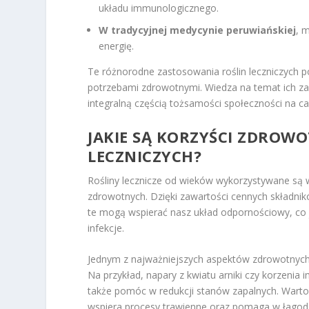
układu immunologicznego.
W tradycyjnej medycynie peruwiańskiej
, 
energię.
Te różnorodne zastosowania roślin leczniczych pok
potrzebami zdrowotnymi. Wiedza na temat ich zas
integralną częścią tożsamości społeczności na ca
JAKIE SĄ KORZYŚCI ZDROW
LECZNICZYCH?
Rośliny lecznicze od wieków wykorzystywane są w
zdrowotnych. Dzięki zawartości cennych składnikó
te mogą wspierać nasz układ odpornościowy, co 
infekcje.
Jednym z najważniejszych aspektów zdrowotnych s
Na przykład, napary z kwiatu arniki czy korzenia
także pomóc w redukcji stanów zapalnych. Warto 
wspiera procesy trawienne oraz pomaga w łagodz