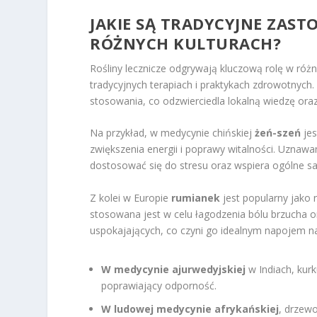
JAKIE SĄ TRADYCYJNE ZAS
RÓŻNYCH KULTURACH?
Rośliny lecznicze odgrywają kluczową rolę w różn
tradycyjnych terapiach i praktykach zdrowotnych. 
stosowania, co odzwierciedla lokalną wiedzę oraz
Na przykład, w medycynie chińskiej
żeń-szeń
jes
zwiększenia energii i poprawy witalności. Uzna
dostosować się do stresu oraz wspiera ogólne s
Z kolei w Europie
rumianek
jest popularny jako 
stosowana jest w celu łagodzenia bólu brzucha o
uspokajających, co czyni go idealnym napojem na
W medycynie ajurwedyjskiej
w Indiach, kur
poprawiający odporność.
W ludowej medycynie afrykańskiej
, drzew