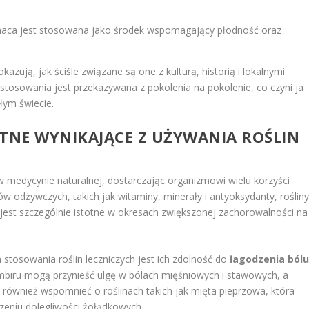
maca jest stosowana jako środek wspomagający płodność oraz
azują, jak ściśle związane są one z kulturą, historią i lokalnymi
tosowania jest przekazywana z pokolenia na pokolenie, co czyni ja
łym świecie.
OTNE WYNIKAJĄCE Z UŻYWANIA ROŚLIN
 medycynie naturalnej, dostarczając organizmowi wielu korzyści
w odżywczych, takich jak witaminy, minerały i antyoksydanty, roślin
jest szczególnie istotne w okresach zwiększonej zachorowalności na
tosowania roślin leczniczych jest ich zdolność do
łagodzenia ból
 imbiru mogą przynieść ulgę w bólach mięśniowych i stawowych, a
również wspomnieć o roślinach takich jak mięta pieprzowa, która
eniu dolegliwości żołądkowych.