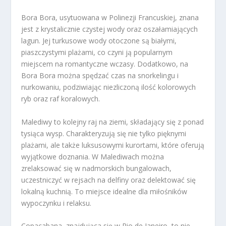
Bora Bora, usytuowana w Polinezji Francuskiej, znana
jest z krystalicznie czystej wody oraz oszałamiających
lagun. Jej turkusowe wody otoczone są białymi,
piaszczystymi plażami, co czyni ją popularnym
miejscem na romantyczne wczasy. Dodatkowo, na
Bora Bora można spędzać czas na snorkelingu i
nurkowaniu, podziwiając niezliczoną ilość kolorowych
ryb oraz raf koralowych.
Malediwy to kolejny raj na ziemi, składający się z ponad
tysiąca wysp. Charakteryzują się nie tylko pięknymi
plażami, ale także luksusowymi kurortami, które oferują
wyjątkowe doznania. W Malediwach można
zrelaksować się w nadmorskich bungalowach,
uczestniczyć w rejsach na delfiny oraz delektować się
lokalną kuchnią. To miejsce idealne dla miłośników
wypoczynku i relaksu.
Copacabana, znajdująca się w Rio de Janeiro, to nie