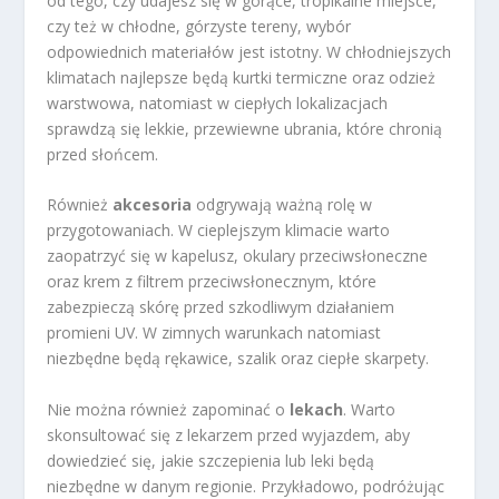
od tego, czy udajesz się w gorące, tropikalne miejsce,
czy też w chłodne, górzyste tereny, wybór
odpowiednich materiałów jest istotny. W chłodniejszych
klimatach najlepsze będą kurtki termiczne oraz odzież
warstwowa, natomiast w ciepłych lokalizacjach
sprawdzą się lekkie, przewiewne ubrania, które chronią
przed słońcem.
Również
akcesoria
odgrywają ważną rolę w
przygotowaniach. W cieplejszym klimacie warto
zaopatrzyć się w kapelusz, okulary przeciwsłoneczne
oraz krem z filtrem przeciwsłonecznym, które
zabezpieczą skórę przed szkodliwym działaniem
promieni UV. W zimnych warunkach natomiast
niezbędne będą rękawice, szalik oraz ciepłe skarpety.
Nie można również zapominać o
lekach
. Warto
skonsultować się z lekarzem przed wyjazdem, aby
dowiedzieć się, jakie szczepienia lub leki będą
niezbędne w danym regionie. Przykładowo, podróżując