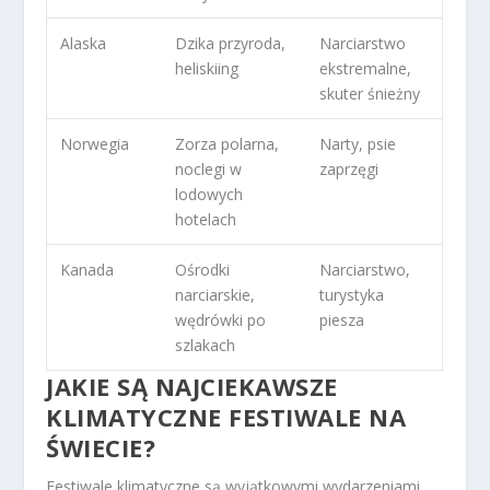
Alaska
Dzika przyroda,
Narciarstwo
heliskiing
ekstremalne,
skuter śnieżny
Norwegia
Zorza polarna,
Narty, psie
noclegi w
zaprzęgi
lodowych
hotelach
Kanada
Ośrodki
Narciarstwo,
narciarskie,
turystyka
wędrówki po
piesza
szlakach
JAKIE SĄ NAJCIEKAWSZE
KLIMATYCZNE FESTIWALE NA
ŚWIECIE?
Festiwale klimatyczne są wyjątkowymi wydarzeniami,