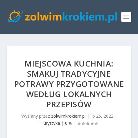
MIEJSCOWA KUCHNIA:
SMAKUJ TRADYCYJNE
POTRAWY PRZYGOTOWANE
WEDŁUG LOKALNYCH
PRZEPISÓW
Wysłany przez
zolwimkrokiem.pl
|
lip 25, 2022
|
Turystyka
|
0
|