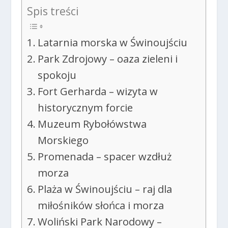
Spis treści
Latarnia morska w Świnoujściu
Park Zdrojowy – oaza zieleni i
spokoju
Fort Gerharda – wizyta w
historycznym forcie
Muzeum Rybołówstwa
Morskiego
Promenada – spacer wzdłuż
morza
Plaża w Świnoujściu – raj dla
miłośników słońca i morza
Woliński Park Narodowy –