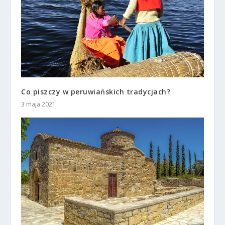
Co piszczy w peruwiańskich tradycjach?
3 maja 2021