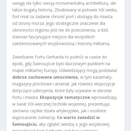
uwagę nie tylko swoją monumentalną architekturą, ale
także bogatą historią. Zbudowany w połowie XIX wieku,
fort miał za zadanie chronić port i dostępy do miasta
od strony morza. Jego strategiczne znaczenie dla
obronności regionu jest nie do przecenienia, a dziś
stanowi fascynujące miejsce dla wszystkich
zainteresowanych wojskowością i historią militarną.
Zwiedzanie Fortu Gerharda to podróż w czasie do
epoki, gdy Świnoujście było kluczowym punktem na
mapie militarnej Europy. Odwiedzający mogą podziwiać
dobrze zachowane umocnienia
, w tym kazamaty,
magazyny prochowe i arsenał, jak również ekspozycje
dotyczące uzbrojenia, które były używane w obronie
fortu i miasta.
Ekspozycje tematyczne
wprowadzają
w świat XIX-wiecznej techniki wojennej, prezentując
zarówno ciężkie działa artyleryjskie, jak i osobiste
wyposażenie żołnierzy.
Co warto zwiedzić w
Świnoujściu
, aby zgłębić wiedzę o jego wojskowej
przeszłości? Fort Gerharda jest bez wątpienia