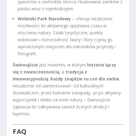
spacerów o zachodzie słońca i budowania zamków z
piasku wraz z najmłodszymi.
Woliński Park Narodowy
– oferuje niezliczone
możliwości do aktywnego spędzania czasu w
otoczeniu natury. Szlaki turystyczne, punkty
widokowe i różnorodność fauny i flory czynią go
wymarzonym miejscem dla miłośników przyrody i
fotografii.
Świnoujście
jest miastem, w którym
historia łączy
się z nowoczesnością
, a
tradycja z
innowacyjnością
.
Każdy znajdzie tu coś dla siebie
,
niezależnie od zainteresowań. Od kulturalnych
doświadczeń, przez kulinarne eskapady, aż po aktywny
wypoczynek i relaks na łonie natury – Świnoujście
zaprasza do odkrywania swoich licznych atrakcji i
tajemnic.
FAQ