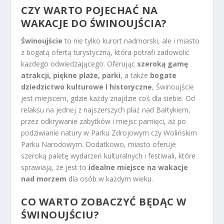
CZY WARTO POJECHAĆ NA
WAKACJE DO ŚWINOUJŚCIA?
Świnoujście
to nie tylko kurort nadmorski, ale i miasto
z bogatą ofertą turystyczną, która potrafi zadowolić
każdego odwiedzającego. Oferując
szeroką gamę
atrakcji, piękne plaże, parki
, a także
bogate
dziedzictwo kulturowe i historyczne
, Świnoujście
jest miejscem, gdzie każdy znajdzie coś dla siebie. Od
relaksu na jednej z najszerszych plaż nad Bałtykiem,
przez odkrywanie zabytków i miejsc pamięci, aż po
podziwianie natury w Parku Zdrojowym czy Wolińskim
Parku Narodowym. Dodatkowo, miasto oferuje
szeroką paletę wydarzeń kulturalnych i festiwali, które
sprawiają, że jest to
idealne miejsce na wakacje
nad morzem
dla osób w każdym wieku.
CO WARTO ZOBACZYĆ BĘDĄC W
ŚWINOUJŚCIU?