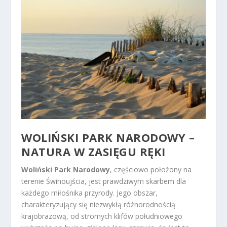
WOLIŃSKI PARK NARODOWY –
NATURA W ZASIĘGU RĘKI
Woliński Park Narodowy
, częściowo położony na
terenie Świnoujścia, jest prawdziwym skarbem dla
każdego miłośnika przyrody. Jego obszar,
charakteryzujący się niezwykłą różnorodnością
krajobrazową, od stromych klifów południowego