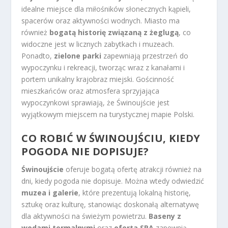
idealne miejsce dla miłośników słonecznych kąpieli,
spacerów oraz aktywności wodnych. Miasto ma
również
bogatą historię związaną z żeglugą
, co
widoczne jest w licznych zabytkach i muzeach.
Ponadto,
zielone parki
zapewniają przestrzeń do
wypoczynku i rekreacji, tworząc wraz z kanałami i
portem unikalny krajobraz miejski. Gościnność
mieszkańców oraz atmosfera sprzyjająca
wypoczynkowi sprawiają, że Świnoujście jest
wyjątkowym miejscem na turystycznej mapie Polski.
CO ROBIĆ W ŚWINOUJŚCIU, KIEDY
POGODA NIE DOPISUJE?
Świnoujście
oferuje bogatą ofertę atrakcji również na
dni, kiedy pogoda nie dopisuje. Można wtedy odwiedzić
muzea i galerie
, które prezentują lokalną historię,
sztukę oraz kulturę, stanowiąc doskonałą alternatywę
dla aktywności na świeżym powietrzu.
Baseny z
wodami termalnymi
oraz
oferta SPA
zapewnią