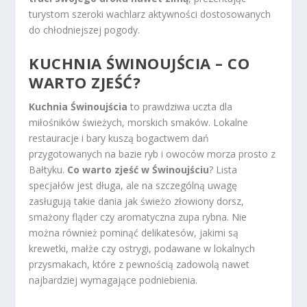
turystom szeroki wachlarz aktywności dostosowanych
do chłodniejszej pogody.
KUCHNIA ŚWINOUJŚCIA – CO
WARTO ZJEŚĆ?
Kuchnia Świnoujścia
to prawdziwa uczta dla
miłośników świeżych, morskich smaków. Lokalne
restauracje i bary kuszą bogactwem dań
przygotowanych na bazie ryb i owoców morza prosto z
Bałtyku.
Co warto zjeść w Świnoujściu
? Lista
specjałów jest długa, ale na szczególną uwagę
zasługują takie dania jak świeżo złowiony dorsz,
smażony fląder czy aromatyczna zupa rybna. Nie
można również pominąć delikatesów, jakimi są
krewetki, małże czy ostrygi, podawane w lokalnych
przysmakach, które z pewnością zadowolą nawet
najbardziej wymagające podniebienia.