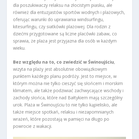
dla poszukiwaczy relaksu na złocistym piasku, ale
również dla entuzjastów sportów wodnych i plażowych,
oferując warunki do uprawiania windsurfingu,
kitesurfingu, czy siatkówki plażowej. Dla rodzin z
dziećmi przygotowane są liczne placówki zabaw, co
sprawia, że plaża jest przyjazna dla osób w każdym
wieku.
Bez względu na to, co zwiedzić w Świnoujściu
,
wizyta na plaży jest absolutnie obowiązkowym
punktem każdego planu podróży. Jest to miejsce, w
którym można nie tylko cieszyć się słońcem i morskim
klimatem, ale także podziwiać zachwycające wschody i
zachody słońca, które nad Bałtykiem mają szczególny
urok. Plaża w Świnoujściu to nie tylko kąpielisko, ale
także miejsce spotkań, relaksu i niezapomnianych
wrażeń, które pozostają w pamięci na długo po
powrocie z wakacji.