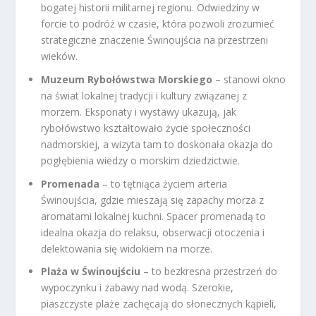
bogatej historii militarnej regionu. Odwiedziny w
forcie to podróż w czasie, która pozwoli zrozumieć
strategiczne znaczenie Świnoujścia na przestrzeni
wieków.
Muzeum Rybołówstwa Morskiego
– stanowi okno
na świat lokalnej tradycji i kultury związanej z
morzem. Eksponaty i wystawy ukazują, jak
rybołówstwo kształtowało życie społeczności
nadmorskiej, a wizyta tam to doskonała okazja do
pogłębienia wiedzy o morskim dziedzictwie.
Promenada
– to tętniąca życiem arteria
Świnoujścia, gdzie mieszają się zapachy morza z
aromatami lokalnej kuchni. Spacer promenadą to
idealna okazja do relaksu, obserwacji otoczenia i
delektowania się widokiem na morze.
Plaża w Świnoujściu
– to bezkresna przestrzeń do
wypoczynku i zabawy nad wodą. Szerokie,
piaszczyste plaże zachęcają do słonecznych kąpieli,