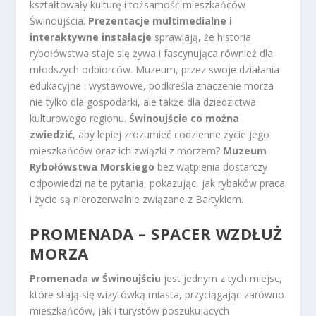
kształtowały kulturę i tożsamość mieszkańców
Świnoujścia.
Prezentacje multimedialne i
interaktywne instalacje
sprawiają, że historia
rybołówstwa staje się żywa i fascynująca również dla
młodszych odbiorców. Muzeum, przez swoje działania
edukacyjne i wystawowe, podkreśla znaczenie morza
nie tylko dla gospodarki, ale także dla dziedzictwa
kulturowego regionu.
Świnoujście co można
zwiedzić
, aby lepiej zrozumieć codzienne życie jego
mieszkańców oraz ich związki z morzem?
Muzeum
Rybołówstwa Morskiego
bez wątpienia dostarczy
odpowiedzi na te pytania, pokazując, jak rybaków praca
i życie są nierozerwalnie związane z Bałtykiem.
PROMENADA – SPACER WZDŁUŻ
MORZA
Promenada w Świnoujściu
jest jednym z tych miejsc,
które stają się wizytówką miasta, przyciągając zarówno
mieszkańców, jak i turystów poszukujących