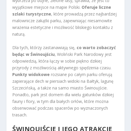
wybrzeża po bujne, zielone lasy, sprawia, że jest to
wyjątkowe miejsce na mapie Polski.
Oferuje liczne
szlaki turystyczne
, które prowadzą przez najbardziej
malownicze zakątki parku, zapewniając niesamowite
wrażenia estetyczne i możliwość bliskiego kontaktu z
naturą.
Dla tych, którzy zastanawiają się,
co warto zobaczyć
będąc w Świnoujściu
, Woliński Park Narodowy jest
odpowiedzią, która łączy w sobie piękno dzikiej
przyrody z możliwością aktywnego spędzenia czasu.
Punkty widokowe
rozsiane po całym parku oferują
zapierające dech w piersiach widoki na Bałtyk, lagunę
Szczecińską, a także na samo miasto Świnoujście.
Ponadto, park jest domem dla wielu gatunków dzikiej
fauny i flory, w tym dla białych orłów, które można
obserwować podczas spacerów po wyznaczonych
trasach.
ŚWINOUJŚCIE I JEGO ATRAKCJE