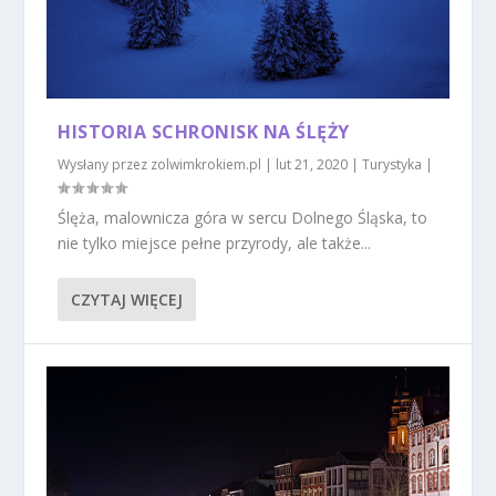
HISTORIA SCHRONISK NA ŚLĘŻY
Wysłany przez
zolwimkrokiem.pl
|
lut 21, 2020
|
Turystyka
|
Ślęża, malownicza góra w sercu Dolnego Śląska, to
nie tylko miejsce pełne przyrody, ale także...
CZYTAJ WIĘCEJ