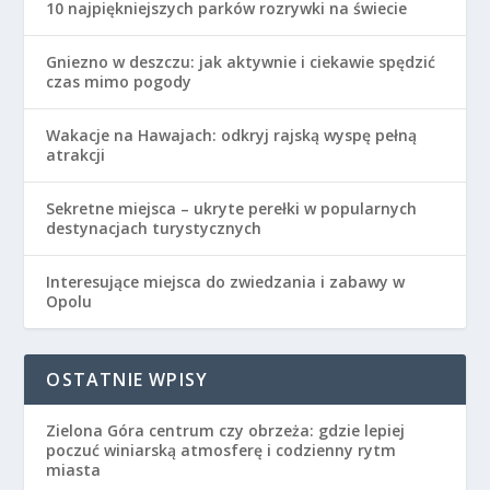
czas mimo pogody
Wakacje na Hawajach: odkryj rajską wyspę pełną
atrakcji
Sekretne miejsca – ukryte perełki w popularnych
destynacjach turystycznych
Interesujące miejsca do zwiedzania i zabawy w
Opolu
OSTATNIE WPISY
Zielona Góra centrum czy obrzeża: gdzie lepiej
poczuć winiarską atmosferę i codzienny rytm
miasta
Ile kosztuje weekend w Zielonej Górze: co wpływa
na cenę noclegów i atrakcji miasta