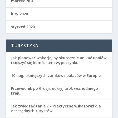
styczeń 2020
TURYSTYKA
Jak planować wakacje, by skutecznie unikać upałów
i cieszyć się komfortem wypoczynku
10 najpiękniejszych zamków i pałaców w Europie
Przewodnik po Gruzji: odkryj urok wschodniego
kraju
Jak zwiedzać taniej? – Praktyczne wskazówki dla
oszczędnych turystów
Nowoczesność i funkcjonalność – poznaj markę
Stokke