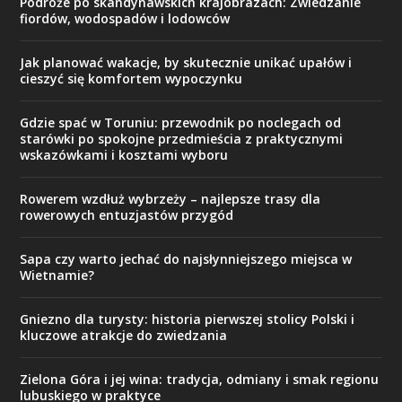
Jak planować wakacje, by skutecznie unikać upałów i
cieszyć się komfortem wypoczynku
Gdzie spać w Toruniu: przewodnik po noclegach od
starówki po spokojne przedmieścia z praktycznymi
wskazówkami i kosztami wyboru
Rowerem wzdłuż wybrzeży – najlepsze trasy dla
rowerowych entuzjastów przygód
Sapa czy warto jechać do najsłynniejszego miejsca w
Wietnamie?
Gniezno dla turysty: historia pierwszej stolicy Polski i
kluczowe atrakcje do zwiedzania
Zielona Góra i jej wina: tradycja, odmiany i smak regionu
lubuskiego w praktyce
Sakralne miejsca – podążając śladami duchowej podróży