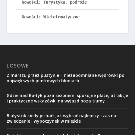
LOSOWE
Z marszu przez pustynie – niezapomniane wędrówki po
największych piaskowych błoniach
Gdzie nad Bałtyk poza sezonem: spokojne plaże, atrakcje
i praktyczne wskazówki na wyjazd poza tłumy
Białystok kiedy jechać: jak wybrać najlepszy czas na
zwiedzanie i wypoczynek w mieście
Podróże po skandynawskich krajobrazach: Zwiedzanie
fiordów, wodospadów i lodowców