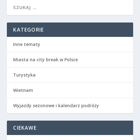
KATEGORIE
Inne tematy
Miasta na city break w Polsce
Turystyka
Wietnam
Wyjazdy sezonowe i kalendarz podróży
CIEKAWE
10 najpiękniejszych parków rozrywki na świecie
Gniezno w deszczu: jak aktywnie i ciekawie spędzić