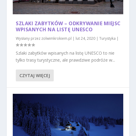
SZLAKI ZABYTKÓW – ODKRYWANIE MIEJSC
WPISANYCH NA LISTĘ UNESCO
Wysłany przez
zolwimkrokiem.pl
|
lut 24, 2020
|
Turystyka
|
Szlaki zabytków wpisanych na listę UNESCO to nie
tylko trasy turystyczne, ale prawdziwe podróże w...
CZYTAJ WIĘCEJ