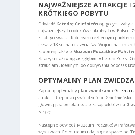
NAJWAŻNIEJSZE ATRAKCJE I
KRÓTKIEGO POBYTU
Odwiedź
Katedrę Gnieźnieńską
, gotycki zabyt
najważniejszych obiektów sakralnych w Polsce. Zw
z całego świata. Kolejnym niezbędnym punktem 
drzwi z 18 scenami z życia św. Wojciecha. Ich zł
zapomnij także o
Muzeum Początków Państwa
zbiory, umożliwiające zgłębianie historii Polski. 
atrakcjami, idealnymi do odkrywania podczas kró
OPTYMALNY
PLAN ZWIEDZA
Zaplanuj optymalny
plan zwiedzania
Gniezna n
atrakcji. Rozpocznij swój dzień od Gnieźnieńskie
głównej jest bezpłatne, ale zakup biletów na
Drz
wizytę.
Następnie odwiedź Muzeum Początków Państwa Po
wystawach. Po muzeum udaj się na spacer po
Tr