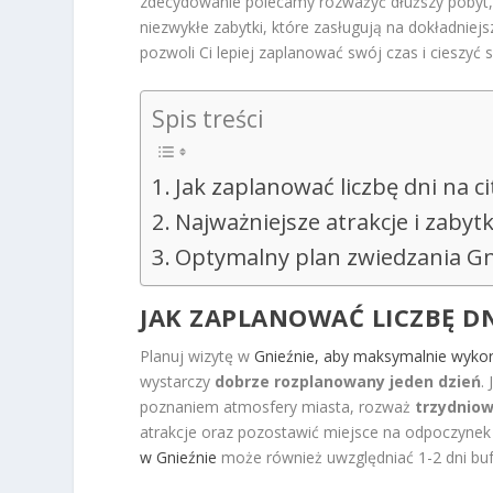
zdecydowanie polecamy rozważyć dłuższy pobyt, na
niezwykłe zabytki, które zasługują na dokładniejs
pozwoli Ci lepiej zaplanować swój czas i cieszyć
Spis treści
Jak zaplanować liczbę dni na c
Najważniejsze atrakcje i zaby
Optymalny plan zwiedzania Gn
JAK ZAPLANOWAĆ LICZBĘ DN
Planuj wizytę w
Gnieźnie, aby maksymalnie wykor
wystarczy
dobrze rozplanowany jeden dzień
.
poznaniem atmosfery miasta, rozważ
trzydniow
atrakcje oraz pozostawić miejsce na odpoczynek
w Gnieźnie
może również uwzględniać 1-2 dni bufo