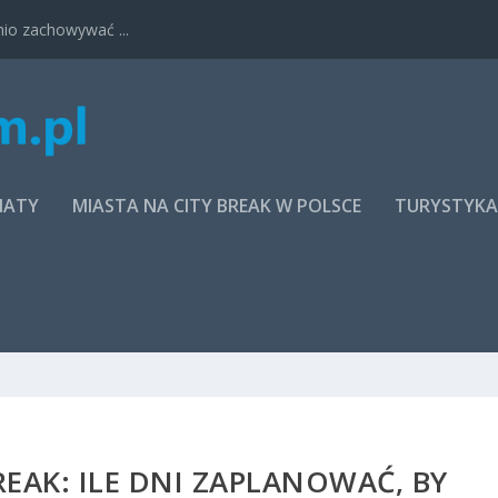
nio zachowywać ...
MATY
MIASTA NA CITY BREAK W POLSCE
TURYSTYK
EAK: ILE DNI ZAPLANOWAĆ, BY