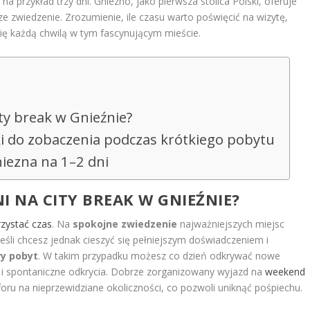
 przykład trzy dni. Gniezno, jako pierwsza stolica Polski, oferuje
ze zwiedzenie. Zrozumienie, ile czasu warto poświęcić na wizytę,
 się każdą chwilą w tym fascynującym mieście.
ity break w Gnieźnie?
tki do zobaczenia podczas krótkiego pobytu
iezna na 1–2 dni
I NA CITY BREAK W GNIEŹNIE?
zystać czas
. Na
spokojne zwiedzenie
najważniejszych miejsc
 Jeśli chcesz jednak cieszyć się pełniejszym doświadczeniem i
y pobyt
. W takim przypadku możesz co dzień odkrywać nowe
 i spontaniczne odkrycia. Dobrze zorganizowany wyjazd na
weekend
ru na nieprzewidziane okoliczności, co pozwoli uniknąć pośpiechu.