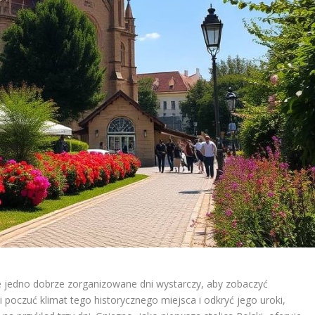
 że jedno dobrze zorganizowane dni wystarczy, aby zobaczyć
ni poczuć klimat tego historycznego miejsca i odkryć jego uroki,