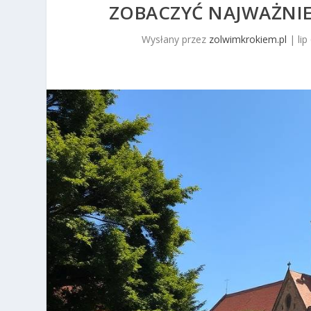
ZOBACZYĆ NAJWAŻNIEJ
Wysłany przez
zolwimkrokiem.pl
|
lip