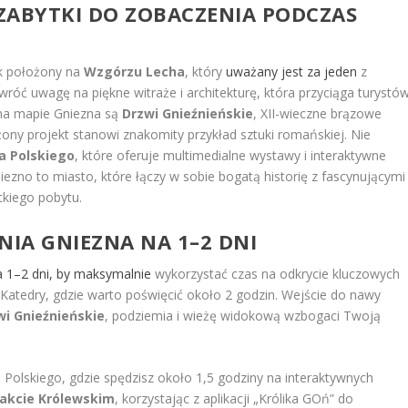
 ZABYTKI DO ZOBACZENIA PODCZAS
ek położony na
Wzgórzu Lecha
, który
uważany jest za jeden
z
róć uwagę na piękne witraże i architekturę, która przyciąga turystó
na mapie Gniezna są
Drzwi Gnieźnieńskie
, XII-wieczne brązowe
ożony projekt stanowi znakomity przykład sztuki romańskiej. Nie
 Polskiego
, które oferuje multimedialne wystawy i interaktywne
Gniezno to miasto, które łączy w sobie bogatą historię z fascynującymi
tkiego pobytu.
NIA GNIEZNA
NA 1–2 DNI
a 1–2 dni, by maksymalnie
wykorzystać czas na odkrycie kluczowych
j Katedry, gdzie warto poświęcić około 2 godzin. Wejście do nawy
wi Gnieźnieńskie
, podziemia i wieżę widokową wzbogaci Twoją
lskiego, gdzie spędzisz około 1,5 godziny na interaktywnych
akcie Królewskim
, korzystając z aplikacji „Królika GOń” do