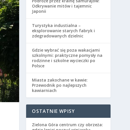
Podróże przez krainę samurajów:
Odkrywanie mitów i tajemnic
Japonii
Turystyka industialna –
eksplorowanie starych fabryk i
zdegradowanych dzielnic
Gdzie wybrać się poza wakacjami
szkolnymi: praktyczne pomysły na
rodzinne i szkolne wycieczki po
Polsce
Miasta zakochane w kawie:
Przewodnik po najlepszych
kawiarniach
OSTATNIE WPISY
Zielona Góra centrum czy obrzeża:
gdzie lepiej poczuć winiarską