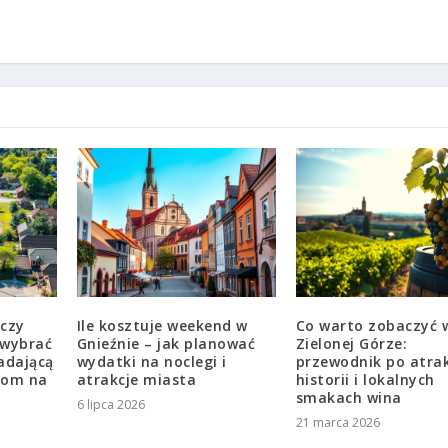
 czy
Ile kosztuje weekend w
Co warto zobaczyć 
 wybrać
Gnieźnie – jak planować
Zielonej Górze:
adającą
wydatki na noclegi i
przewodnik po atrak
anom na
atrakcje miasta
historii i lokalnych
smakach wina
6 lipca 2026
21 marca 2026