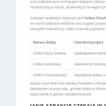
oraz malowniczymi formacjami skalnymi. Można tu 
romantycznych miejsc, doskonałych na wypoczyn
Kolejnym urokliwym miejscem jest
Dolina Choc
ze swoich pięknych widoków oraz bogatej przyrody
niezwykle malowniczą. Latem stanowi popularne 
Nazwa doliny
Charakterystyka
Dolina Pięciu Stawów
Spektakularne widoki
Dolina Kościeliska
Malownicze formacje
Dolina Chochołowska
Największa dolina T
Każda z tych dolin ma unikalny charakter i oferuj
Niezależnie od pory roku, górskie doliny w Polsc
wypoczynek w górach niezapomnianym.
JAKIE ATRAKCJE CZEKAJĄ W