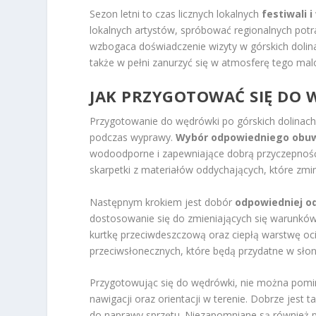
Sezon letni to czas licznych lokalnych
festiwali 
lokalnych artystów, spróbować regionalnych pot
wzbogaca doświadczenie wizyty w górskich dolinac
także w pełni zanurzyć się w atmosferę tego ma
JAK PRZYGOTOWAĆ SIĘ DO 
Przygotowanie do wędrówki po górskich dolinach
podczas wyprawy.
Wybór odpowiedniego obu
wodoodporne i zapewniające dobrą przyczepność,
skarpetki z materiałów oddychających, które zmin
Następnym krokiem jest dobór
odpowiedniej o
dostosowanie się do zmieniających się warunków
kurtkę przeciwdeszczową oraz ciepłą warstwę oci
przeciwsłonecznych, które będą przydatne w słon
Przygotowując się do wędrówki, nie można pom
nawigacji oraz orientacji w terenie. Dobrze jest
do naprawy sprzętu. Niezapomniane są również p