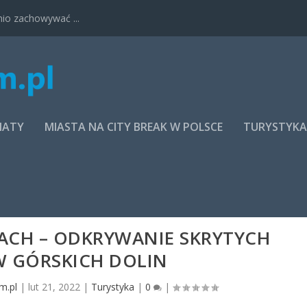
nio zachowywać ...
MATY
MIASTA NA CITY BREAK W POLSCE
TURYSTYK
ACH – ODKRYWANIE SKRYTYCH
 GÓRSKICH DOLIN
m.pl
|
lut 21, 2022
|
Turystyka
|
0
|