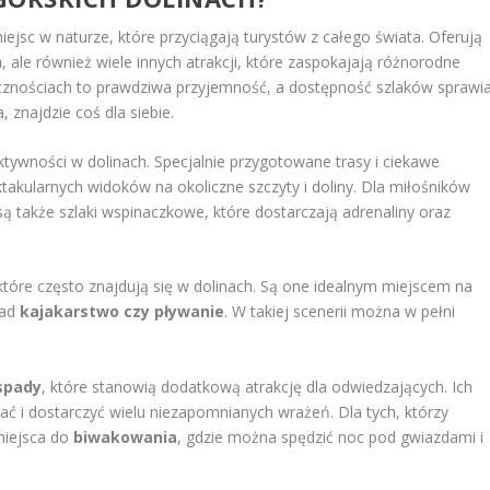
miejsc w naturze, które przyciągają turystów z całego świata. Oferują
h
, ale również wiele innych atrakcji, które zaspokajają różnorodne
icznościach to prawdziwa przyjemność, a dostępność szlaków sprawia
znajdzie coś dla siebie.
tywności w dolinach. Specjalnie przygotowane trasy i ciekawe
takularnych widoków na okoliczne szczyty i doliny. Dla miłośników
są także szlaki wspinaczkowe, które dostarczają adrenaliny oraz
które często znajdują się w dolinach. Są one idealnym miejscem na
ład
kajakarstwo czy pływanie
. W takiej scenerii można w pełni
spady
, które stanowią dodatkową atrakcję dla odwiedzających. Ich
ać i dostarczyć wielu niezapomnianych wrażeń. Dla tych, którzy
 miejsca do
biwakowania
, gdzie można spędzić noc pod gwiazdami i