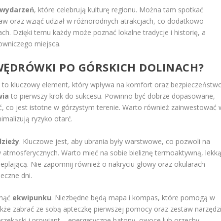
i wydarzeń
, które celebrują kulturę regionu. Można tam spotkać
raw oraz wziąć udział w różnorodnych atrakcjach, co dodatkowo
h. Dzięki temu każdy może poznać lokalne tradycje i historię, a
lowniczego miejsca.
WĘDRÓWKI PO GÓRSKICH DOLINACH?
 to kluczowy element, który wpływa na komfort oraz bezpieczeństw
wia
to pierwszy krok do sukcesu. Powinno być dobrze dopasowane,
 co jest istotne w górzystym terenie. Warto również zainwestować 
imalizują ryzyko otarć.
dzieży
. Kluczowe jest, aby ubrania były warstwowe, co pozwoli na
 atmosferycznych. Warto mieć na sobie bieliznę termoaktywną, lekk
eplającą. Nie zapomnij również o nakryciu głowy oraz okularach
eczne dni.
inąć
ekwipunku
. Niezbędne będą mapa i kompas, które pomogą w
 także zabrać ze sobą apteczkę pierwszej pomocy oraz zestaw narzędz
rzekąski i prowiant – energetyczne batony, owoce lub orzechy