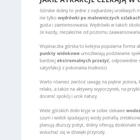
Górskie doliny to jedne z najbardziej urokliwych 
nie tylko
wędrówki po malowniczych szlakac
gusta i zainteresowania. Wędrówki w takich okol
że każdy, niezależnie od poziomu zaawansowania, 
Wspinaczka górska to kolejna popularna forma ak
punkty widokowe
umożliwiają podziwianie spek
bardziej
ekstremalnych przeżyć
, odpowiednie 
satysfakcji z pokonania trudności.
Warto również zwrócić uwagę na piękne jeziora, 
relaks, a także na aktywny wypoczynek, na przyk
docenić spokój i urok natury.
Wiele górskich dolin kryje w sobie ciekawe
wodo
szum i widok spadającej wody potrafią zrelaksow
planują dłuższy pobyt, doliny oferują doskonałe
wsłuchać się w dźwięki przyrody.