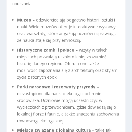
nauczania:
Muzea
– odzwierciedlają bogactwo historii, sztuki i
nauki. Wiele muzeów oferuje interaktywne wystawy
oraz warsztaty, które angażują uczniów i sprawiają,
że nauka staje się przyjemnością.
Historyczne zamki i pałace
– wizyty w takich
miejscach pozwalają uczniom lepiej zrozumieć
historię danego regionu. Oferują one także
możliwość zapoznania się z architekturą oraz stylami
życia z różnych epok.
Parki narodowe i rezerwaty przyrody
–
niezastąpione dla nauki o ekologii i ochronie
środowiska. Uczniowie mogą uczestniczyć w
wycieczkach z przewodnikiem, gdzie dowiedzą się o
lokalnej florze i faunie, a także znaczeniu zachowania
równowagi ekologicznej.
Miejsca związane z lokalną kulturą
– takie jak