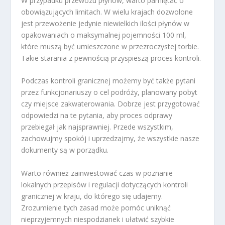
W przypadku przewozu płynów, warto pamiętać o
obowiązujących limitach. W wielu krajach dozwolone
jest przewożenie jedynie niewielkich ilości płynów w
opakowaniach o maksymalnej pojemności 100 ml,
które muszą być umieszczone w przezroczystej torbie.
Takie starania z pewnością przyspieszą proces kontroli.
Podczas kontroli granicznej możemy być także pytani
przez funkcjonariuszy o cel podróży, planowany pobyt
czy miejsce zakwaterowania. Dobrze jest przygotować
odpowiedzi na te pytania, aby proces odprawy
przebiegał jak najsprawniej. Przede wszystkim,
zachowujmy spokój i uprzedzajmy, że wszystkie nasze
dokumenty są w porządku.
Warto również zainwestować czas w poznanie
lokalnych przepisów i regulacji dotyczących kontroli
granicznej w kraju, do którego się udajemy.
Zrozumienie tych zasad może pomóc uniknąć
nieprzyjemnych niespodzianek i ułatwić szybkie