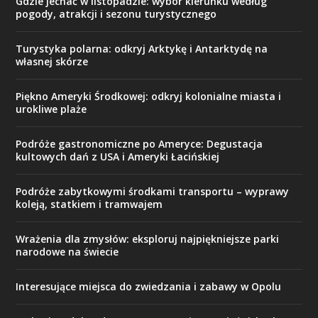
Gdzie jechać w listopadzie: wybór kierunku według
pogody, atrakcji i sezonu turystycznego
Turystyka polarna: odkryj Arktykę i Antarktydę na
własnej skórze
Piękno Ameryki Środkowej: odkryj kolonialne miasta i
urokliwe plaże
Podróże gastronomiczne po Ameryce: Degustacja
kultowych dań z USA i Ameryki Łacińskiej
Podróże zabytkowymi środkami transportu – wyprawy
koleją, statkiem i tramwajem
Wrażenia dla zmysłów: eksploruj najpiękniejsze parki
narodowe na świecie
Interesujące miejsca do zwiedzania i zabawy w Opolu