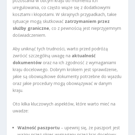
pozostania w obcym kraju do momentu ich
uregulowania, co często wiąże się z dodatkowymi
kosztami i kłopotami. W skrajnych przypadkach, takie
sytuacje mogą skutkować
zatrzymaniem przez
służby graniczne
, co z pewnością jest nieprzyjemnym
doświadczeniem.
Aby uniknąć tych trudności, warto przed podróżą
zwrócić szczególną uwagę na
aktualność
dokumentów
oraz na ich zgodność z wymaganiami
kraju docelowego. Dobrym krokiem jest sprawdzenie,
jakie są obowiązkowe dokumenty potrzebne do wjazdu
oraz jakie procedury mogą obowiązywać w danym
kraju.
Oto kilka kluczowych aspektów, które warto mieć na
uwadze:
Ważność paszportu
– upewnij się, że paszport jest
ważny przez okres wymagany przez kraj docelowy.