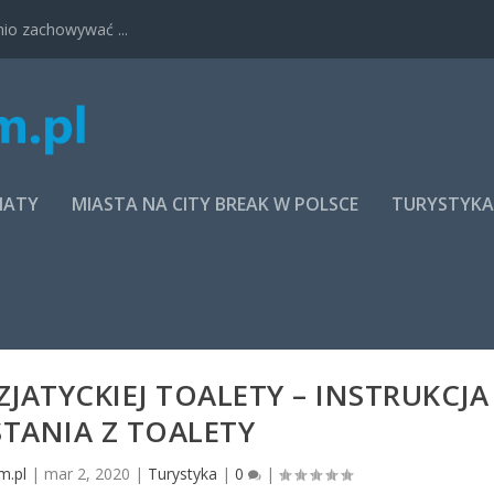
nio zachowywać ...
MATY
MIASTA NA CITY BREAK W POLSCE
TURYSTYK
ZJATYCKIEJ TOALETY – INSTRUKCJA
TANIA Z TOALETY
m.pl
|
mar 2, 2020
|
Turystyka
|
0
|