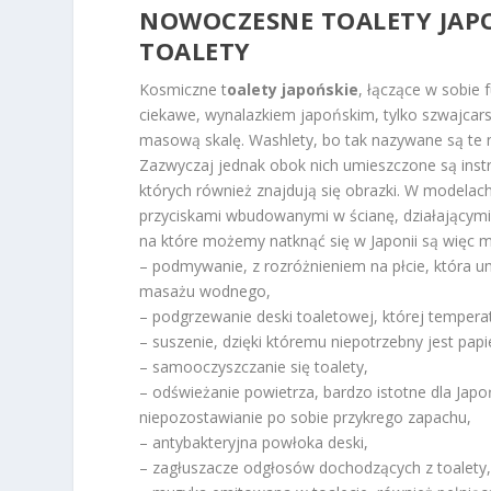
NOWOCZESNE TOALETY JAPO
TOALETY
Kosmiczne t
oalety japońskie
, łączące w sobie f
ciekawe, wynalazkiem japońskim, tylko szwajcar
masową skalę. Washlety, bo tak nazywane są te 
Zazwyczaj jednak obok nich umieszczone są instr
których również znajdują się obrazki. W modela
przyciskami wbudowanymi w ścianę, działającymi
na które możemy natknąć się w Japonii są więc m.
– podmywanie, z rozróżnieniem na płcie, która 
masażu wodnego,
– podgrzewanie deski toaletowej, której tempera
– suszenie, dzięki któremu niepotrzebny jest papi
– samooczyszczanie się toalety,
– odświeżanie powietrza, bardzo istotne dla Japo
niepozostawianie po sobie przykrego zapachu,
– antybakteryjna powłoka deski,
– zagłuszacze odgłosów dochodzących z toalety