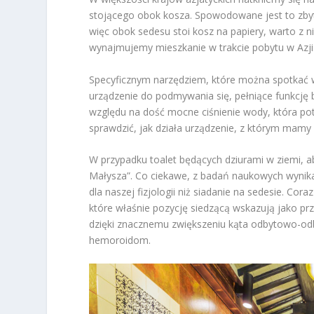
stojącego obok kosza. Spowodowane jest to zbyt
więc obok sedesu stoi kosz na papiery, warto z n
wynajmujemy mieszkanie w trakcie pobytu w Azji
Specyficznym narzędziem, które można spotkać w az
urządzenie do podmywania się, pełniące funkcję 
względu na dość mocne ciśnienie wody, która pot
sprawdzić, jak działa urządzenie, z którym mamy 
W przypadku toalet będących dziurami w ziemi, a
Małysza”. Co ciekawe, z badań naukowych wynika,
dla naszej fizjologii niż siadanie na sedesie. C
które właśnie pozycję siedzącą wskazują jako p
dzięki znacznemu zwiększeniu kąta odbytowo-odb
hemoroidom.