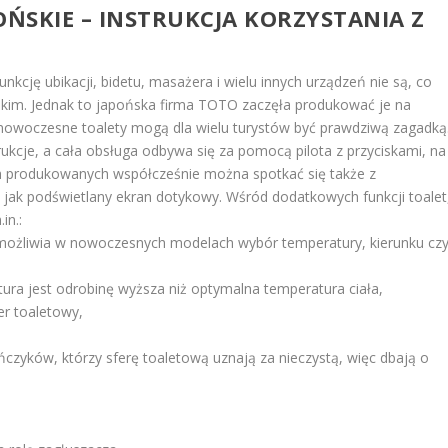
ŃSKIE – INSTRUKCJA KORZYSTANIA Z
unkcję ubikacji, bidetu, masażera i wielu innych urządzeń nie są, co
skim. Jednak to japońska firma TOTO zaczęła produkować je na
nowoczesne toalety mogą dla wielu turystów być prawdziwą zagadką
ukcje, a cała obsługa odbywa się za pomocą pilota z przyciskami, na
ch produkowanych współcześnie można spotkać się także z
 jak podświetlany ekran dotykowy. Wśród dodatkowych funkcji toalet
in.:
umożliwia w nowoczesnych modelach wybór temperatury, kierunku cz
tura jest odrobinę wyższa niż optymalna temperatura ciała,
er toaletowy,
ńczyków, którzy sferę toaletową uznają za nieczystą, więc dbają o
,