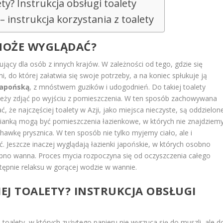
ety? Instrukcja obsługi toalety
 instrukcja korzystania z toalety
 MOŻE WYGLĄDAĆ?
ący dla osób z innych krajów. W zależności od tego, gdzie się
 do której załatwia się swoje potrzeby, a na koniec spłukuje ją
japońską
, z mnóstwem guzików i udogodnień. Do takiej toalety
należy zdjąć po wyjściu z pomieszczenia. W ten sposób zachowywana
, że najczęściej toalety w Azji, jako miejsca nieczyste, są oddzielon
zianką mogą być pomieszczenia łazienkowe, w których nie znajdziem
hawkę prysznica. W ten sposób nie tylko myjemy ciało, ale i
ć. Jeszcze inaczej wyglądają łazienki japońskie, w których osobno
sobno wanna. Proces mycia rozpoczyna się od oczyszczenia całego
stępnie relaksu w gorącej wodzie w wannie.
IEJ TOALETY? INSTRUKCJA OBSŁUGI
 toalety, w których zużytego papieru nie wyrzuca się do muszli, ale d