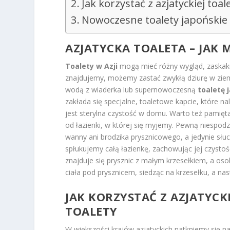
Jak korzystać z azjatyckiej toal
Nowoczesne toalety japońskie –
AZJATYCKA TOALETA – JAK
Toalety w Azji
mogą mieć różny wygląd, zaskakuj
znajdujemy, możemy zastać zwykłą dziurę w ziemi,
wodą z wiaderka lub supernowoczesną
toaletę 
zakłada się specjalne, toaletowe kapcie, które 
jest sterylna czystość w domu. Warto też pamiętać
od łazienki, w której się myjemy. Pewną niespod
wanny ani brodzika prysznicowego, a jedynie słuc
spłukujemy całą łazienkę, zachowując jej czystoś
znajduje się prysznic z małym krzesełkiem, a o
ciała pod prysznicem, siedząc na krzesełku, a na
JAK KORZYSTAĆ Z AZJATYCK
TOALETY
W większości krajów azjatyckich natkniemy się na