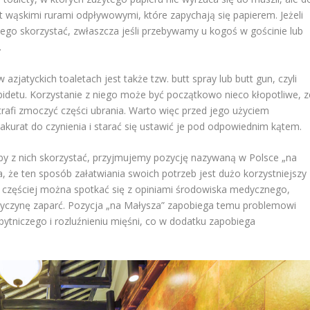
 wąskimi rurami odpływowymi, które zapychają się papierem. Jeżeli
iego skorzystać, zwłaszcza jeśli przebywamy u kogoś w gościnie lub
.
jatyckich toaletach jest także tzw. butt spray lub butt gun, czyli
bidetu. Korzystanie z niego może być początkowo nieco kłopotliwe, z
rafi zmoczyć części ubrania. Warto więc przed jego użyciem
akurat do czynienia i starać się ustawić je pod odpowiednim kątem.
by z nich skorzystać, przyjmujemy pozycję nazywaną w Polsce „na
 że ten sposób załatwiania swoich potrzeb jest dużo korzystniejszy
oraz częściej można spotkać się z opiniami środowiska medycznego,
rzyczynę zaparć. Pozycja „na Małysza” zapobiega temu problemowi
ytniczego i rozluźnieniu mięśni, co w dodatku zapobiega