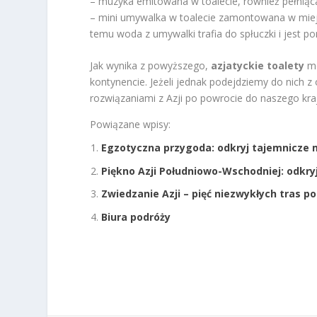
– muzyka emitowana w toalecie, również pełniąca
– mini umywalka w toalecie zamontowana w miejsc
temu woda z umywalki trafia do spłuczki i jest 
Jak wynika z powyższego,
azjatyckie toalety
mo
kontynencie. Jeżeli jednak podejdziemy do nich z
rozwiązaniami z Azji po powrocie do naszego kra
Powiązane wpisy:
Egzotyczna przygoda: odkryj tajemnicze m
Piękno Azji Południowo-Wschodniej: odkryj
Zwiedzanie Azji – pięć niezwykłych tras p
Biura podróży