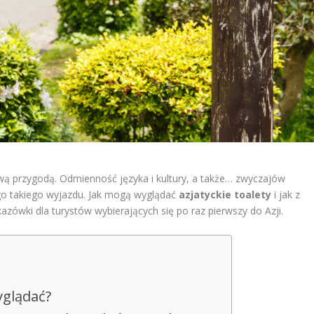
ową przygodą. Odmienność języka i kultury, a także… zwyczajów
go takiego wyjazdu. Jak mogą wyglądać
azjatyckie toalety
i jak z
zówki dla turystów wybierających się po raz pierwszy do Azji.
yglądać?