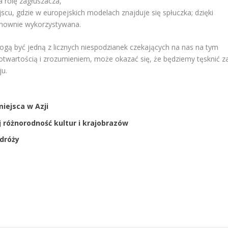
 rolę zagłuszacza,
u, gdzie w europejskich modelach znajduje się spłuczka; dzięki
ponownie wykorzystywana.
gą być jedną z licznych niespodzianek czekających na nas na tym
 otwartością i zrozumieniem, może okazać się, że będziemy tęsknić z
ju.
iejsca w Azji
 różnorodność kultur i krajobrazów
odróży