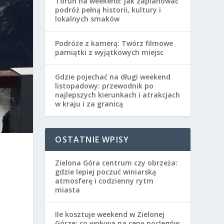
Toruń na weekend: jak zaplanować
podróż pełną historii, kultury i
lokalnych smaków
Podróże z kamerą: Twórz filmowe
pamiątki z wyjątkowych miejsc
Gdzie pojechać na długi weekend
listopadowy: przewodnik po
najlepszych kierunkach i atrakcjach
w kraju i za granicą
OSTATNIE WPISY
Zielona Góra centrum czy obrzeża:
gdzie lepiej poczuć winiarską
atmosferę i codzienny rytm
miasta
Ile kosztuje weekend w Zielonej
Górze: co wpływa na cenę noclegów