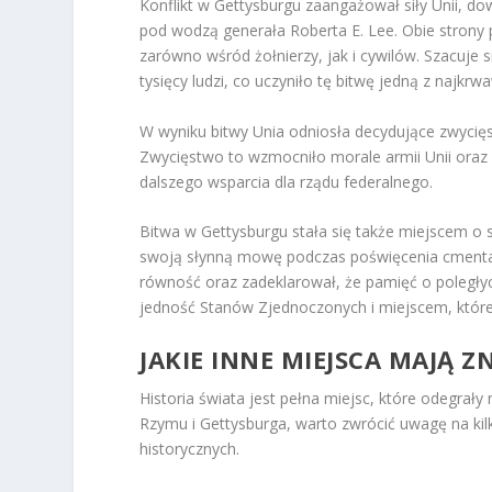
Konflikt w Gettysburgu zaangażował siły Unii, 
pod wodzą generała Roberta E. Lee. Obie strony 
zarówno wśród żołnierzy, jak i cywilów. Szacuje s
tysięcy ludzi, co uczyniło tę bitwę jedną z najkrwa
W wyniku bitwy Unia odniosła decydujące zwycię
Zwycięstwo to wzmocniło morale armii Unii oraz 
dalszego wsparcia dla rządu federalnego.
Bitwa w Gettysburgu stała się także miejscem o
swoją słynną mowę podczas poświęcenia cmentarz
równość oraz zadeklarował, że pamięć o poległyc
jedność Stanów Zjednoczonych i miejscem, które 
JAKIE INNE MIEJSCA MAJĄ 
Historia świata jest pełna miejsc, które odegrał
Rzymu i Gettysburga, warto zwrócić uwagę na kilka
historycznych.