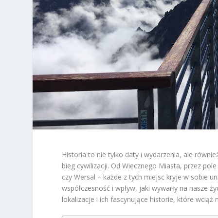
Historia to nie tylko daty i wydarzenia, ale równ
bieg cywilizacji. Od Wiecznego Miasta, przez pole
czy Wersal – każde z tych miejsc kryje w sobie u
współczesność i wpływ, jaki wywarły na nasze ży
lokalizacje i ich fascynujące historie, które wcią