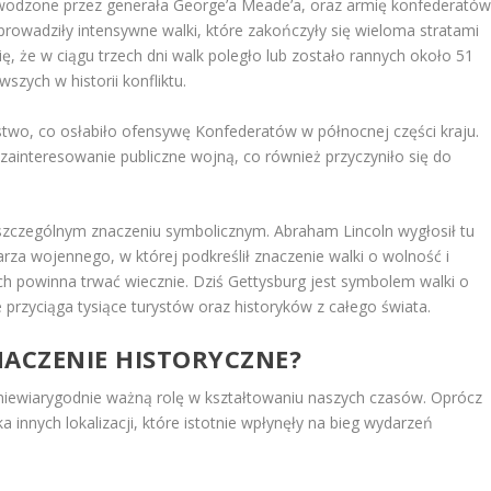
dowodzone przez generała George’a Meade’a, oraz armię konfederató
prowadziły intensywne walki, które zakończyły się wieloma stratami
ię, że w ciągu trzech dni walk poległo lub zostało rannych około 51
wszych w historii konfliktu.
stwo, co osłabiło ofensywę Konfederatów w północnej części kraju.
zainteresowanie publiczne wojną, co również przyczyniło się do
 szczególnym znaczeniu symbolicznym. Abraham Lincoln wygłosił tu
a wojennego, w której podkreślił znaczenie walki o wolność i
h powinna trwać wiecznie. Dziś Gettysburg jest symbolem walki o
przyciąga tysiące turystów oraz historyków z całego świata.
ZNACZENIE HISTORYCZNE?
y niewiarygodnie ważną rolę w kształtowaniu naszych czasów. Oprócz
 innych lokalizacji, które istotnie wpłynęły na bieg wydarzeń