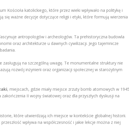
rum Kościoła katolickiego, które przez wieki wpływało na politykę i
ą się ważne decyzje dotyczące religii i etyki, które formują wierzenia
e fascynuje antropologów i archeologów. Ta prehistoryczna budowla
mii oraz architekturze u dawnych cywilizacji. Jego tajemnicze
 badania.
że zasługują na szczególną uwagę. Te monumentalne struktury nie
azują rozwój inżynierii oraz organizacji społecznej w starożytnym
aki
, miejscach, gdzie miały miejsce zrzuty bomb atomowych w 194
 zakończenia II wojny światowej oraz dla przyszłych dyskusji na
istorie, które utwierdzają ich miejsce w kontekście globalnej historii.
 przeszłość wpływa na współczesność i jakie lekcje można z niej