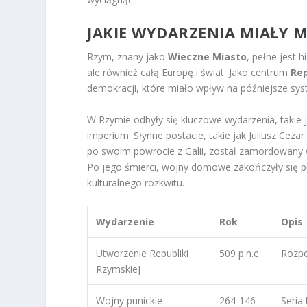
JAKIE WYDARZENIA MIAŁY M
Rzym, znany jako
Wieczne Miasto
, pełne jest 
ale również całą Europę i świat. Jako centrum
Rep
demokracji, które miało wpływ na późniejsze sys
W Rzymie odbyły się kluczowe wydarzenia, takie ja
imperium. Słynne postacie, takie jak Juliusz Cezar
po swoim powrocie z Galii, został zamordowany 
Po jego śmierci, wojny domowe zakończyły się po
kulturalnego rozkwitu.
Wydarzenie
Rok
Opis
Utworzenie Republiki
509 p.n.e.
Rozpo
Rzymskiej
Wojny punickie
264-146
Seria