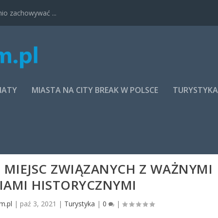
nio zachowywać ...
MATY
MIASTA NA CITY BREAK W POLSCE
TURYSTYK
5 MIEJSC ZWIĄZANYCH Z WAŻNYMI
IAMI HISTORYCZNYMI
m.pl
|
paź 3, 2021
|
Turystyka
|
0
|