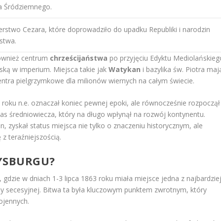
 Śródziemnego.
rstwo Cezara, które doprowadziło do upadku Republiki i narodzin
stwa.
również centrum
chrześcijaństwa
po przyjęciu Edyktu Mediolańskieg
ńską w imperium. Miejsca takie jak
Watykan
i bazylika św. Piotra maj
 centra pielgrzymkowe dla milionów wiernych na całym świecie.
oku n.e. oznaczał koniec pewnej epoki, ale równocześnie rozpoczął
zas średniowiecza, który na długo wpłynął na rozwój kontynentu.
 zyskał status miejsca nie tylko o znaczeniu historycznym, ale
z teraźniejszością.
TYSBURGU?
gdzie w dniach 1-3 lipca 1863 roku miała miejsce jedna z najbardzie
ny secesyjnej. Bitwa ta była kluczowym punktem zwrotnym, który
ojennych.