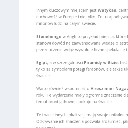
Innym kluczowym miejscem jest
Watykan
, cent
duchowość w Europie i nie tylko. To tutaj odbywaj
milionów ludzi na całym świecie.
Stonehenge
w Anglii to przykład miejsca, któr
stanowi dowód na zaawansowaną wiedzę o astrono
przeznaczenie wciąż wywołuje liczne spekulacje i
Egipt
, a w szczególności
Piramidy w Gizie
, tak
tylko są symbolami potęgi faraonów, ale także uk
świecie.
Warto również wspomnieć o
Hiroszimie
i
Nagaz
roku. Te wydarzenia miały ogromne znaczenie dla
temat broni jądrowej i pokoju na świecie.
Te i wiele innych lokalizacji mają swoje unikalne h
Odkrywanie ich znaczenia pozwala zrozumieć, jak
wyciągnąć.