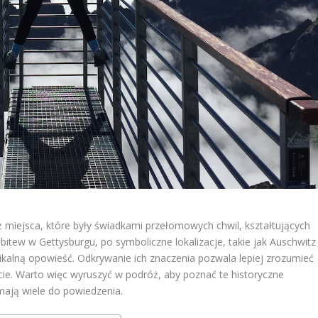
ież miejsca, które były świadkami przełomowych chwil, kształtujących
 bitew w Gettysburgu, po symboliczne lokalizacje, takie jak Auschwitz
nikalną opowieść. Odkrywanie ich znaczenia pozwala lepiej zrozumieć
cie. Warto więc wyruszyć w podróż, aby poznać te historyczne
ż mają wiele do powiedzenia.