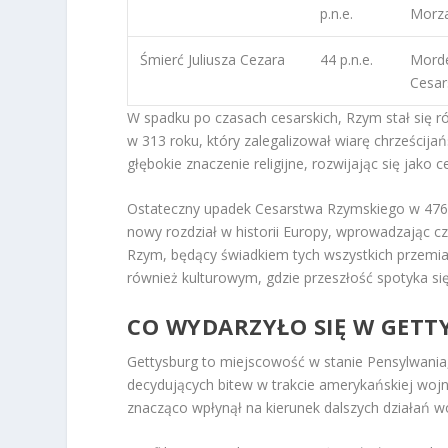
p.n.e.
Morza
Śmierć Juliusza Cezara
44 p.n.e.
Morde
Cesar
W spadku po czasach cesarskich, Rzym stał się 
w 313 roku, który zalegalizował wiarę chrześcija
głębokie znaczenie religijne, rozwijając się jako
Ostateczny upadek Cesarstwa Rzymskiego w 476 r
nowy rozdział w historii Europy, wprowadzając c
Rzym, będący świadkiem tych wszystkich przemian,
również kulturowym, gdzie przeszłość spotyka się 
CO WYDARZYŁO SIĘ W GET
Gettysburg to miejscowość w stanie Pensylwania, 
decydujących bitew w trakcie amerykańskiej woj
znacząco wpłynął na kierunek dalszych działań w