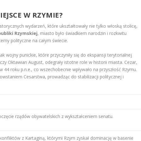
IEJSCE W RZYMIE?
historycznych wydarzeń, które ukształtowały nie tylko włoską stolicę,
ubliki Rzymskiej
, miasto było świadkiem narodzin i rozkwitu
temy polityczne na całym świecie.
k wojny punickie, które przyczyniły się do ekspansji terytorialnej
 czy Oktawian August, odegrały istotne role w historii miasta. Cezar,
w 44 roku p.n.e., co wszechobecnie wpływało na przyszłość Rzymu.
wstaniem Cesarstwa, prowadząc do stabilizacji politycznej i
częcie rządów obywatelskich z wykształceniem senatu.
 konfliktów z Kartaginą, którymi Rzym zyskał dominację w basenie