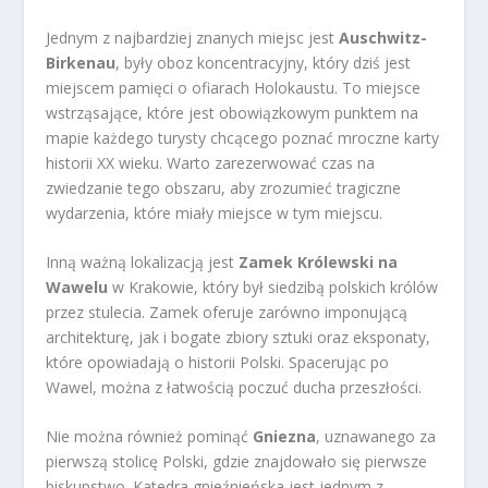
Jednym z najbardziej znanych miejsc jest
Auschwitz-
Birkenau
, były oboz koncentracyjny, który dziś jest
miejscem pamięci o ofiarach Holokaustu. To miejsce
wstrząsające, które jest obowiązkowym punktem na
mapie każdego turysty chcącego poznać mroczne karty
historii XX wieku. Warto zarezerwować czas na
zwiedzanie tego obszaru, aby zrozumieć tragiczne
wydarzenia, które miały miejsce w tym miejscu.
Inną ważną lokalizacją jest
Zamek Królewski na
Wawelu
w Krakowie, który był siedzibą polskich królów
przez stulecia. Zamek oferuje zarówno imponującą
architekturę, jak i bogate zbiory sztuki oraz eksponaty,
które opowiadają o historii Polski. Spacerując po
Wawel, można z łatwością poczuć ducha przeszłości.
Nie można również pominąć
Gniezna
, uznawanego za
pierwszą stolicę Polski, gdzie znajdowało się pierwsze
biskupstwo. Katedra gnieźnieńska jest jednym z