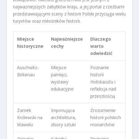
najważniejszych zabytków kraju, a jej portal z rzeźbami
przedstawiającymi sceny z historii Polski przyciąga wielu
turystów oraz miłośników historii.
Miejsce
Najważniejsze
Dlaczego
historyczne
cechy
warto
odwiedzić
Auschwitz-
Miejsce
Poznanie
Birkenau
pamięci,
historii
wystawy
Holokaustu i
edukacyjne
refleksja nad
przeszłością
Zamek
Imponująca
Zrozumienie
Królewski na
architektura,
historii polskich
Wawelu
zbiory sztuki
monarchów
Gniezno
Katedra
Poznanie