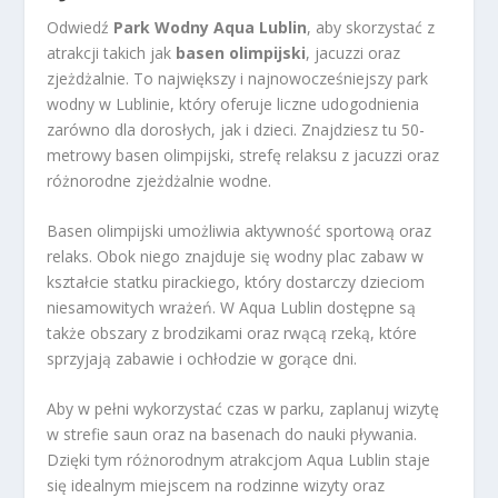
Odwiedź
Park Wodny Aqua Lublin
, aby skorzystać z
atrakcji takich jak
basen olimpijski
, jacuzzi oraz
zjeżdżalnie. To największy i najnowocześniejszy park
wodny w Lublinie, który oferuje liczne udogodnienia
zarówno dla dorosłych, jak i dzieci. Znajdziesz tu 50-
metrowy basen olimpijski, strefę relaksu z jacuzzi oraz
różnorodne zjeżdżalnie wodne.
Basen olimpijski umożliwia aktywność sportową oraz
relaks. Obok niego znajduje się wodny plac zabaw w
kształcie statku pirackiego, który dostarczy dzieciom
niesamowitych wrażeń. W Aqua Lublin dostępne są
także obszary z brodzikami oraz rwącą rzeką, które
sprzyjają zabawie i ochłodzie w gorące dni.
Aby w pełni wykorzystać czas w parku, zaplanuj wizytę
w strefie saun oraz na basenach do nauki pływania.
Dzięki tym różnorodnym atrakcjom Aqua Lublin staje
się idealnym miejscem na rodzinne wizyty oraz