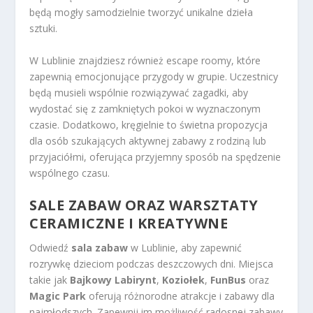
będą mogły samodzielnie tworzyć unikalne dzieła
sztuki.
W Lublinie znajdziesz również escape roomy, które
zapewnią emocjonujące przygody w grupie. Uczestnicy
będą musieli wspólnie rozwiązywać zagadki, aby
wydostać się z zamkniętych pokoi w wyznaczonym
czasie. Dodatkowo, kręgielnie to świetna propozycja
dla osób szukających aktywnej zabawy z rodziną lub
przyjaciółmi, oferująca przyjemny sposób na spędzenie
wspólnego czasu.
SALE ZABAW ORAZ WARSZTATY
CERAMICZNE I KREATYWNE
Odwiedź
sala zabaw
w Lublinie, aby zapewnić
rozrywkę dzieciom podczas deszczowych dni. Miejsca
takie jak
Bajkowy Labirynt
,
Koziołek
,
FunBus
oraz
Magic Park
oferują różnorodne atrakcje i zabawy dla
najmłodszych. Zapewnij im możliwość radosnej zabawy