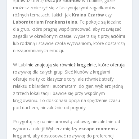
Sprawdź ofertę
escape roomów
w Lublinie, gdzie
możesz zmierzyć się z fascynującymi zagadkami w
różnych tematach, takich jak
Kraina Czarów
czy
Laboratorium Frankensteina
. Te pokoje są idealne
dla grup, które pragną współpracować, aby rozwiązać
zagadki w określonym czasie. Wybierz się z przyjaciółmi
lub rodziną i stawcie czoła wyzwaniom, które dostarczą
niezapomnianych emocji.
W
Lublinie znajdują się również kręgielnie, które oferują
rozrywkę dla całych grup. Sieć klubów z kręglami
oferuje nie tylko klasyczne tory, ale również strefy
relaksu z bilardem i automatami do gier. Wybierz jedną
z trzech lokalizacji i bawcie się przy wspólnym
kręglowaniu. To doskonała opcja na spędzenie czasu
pod dachem, niezależnie od pogody.
Przygotuj się na niesamowitą zabawę, niezależnie od
wyboru atrakcji! Wybierz między
escape roomem
a
kręglami, aby dostosować rozrywkę do preferencji