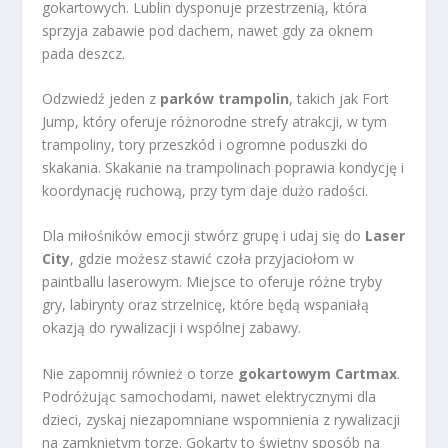
gokartowych. Lublin dysponuje przestrzenią, która
sprzyja zabawie pod dachem, nawet gdy za oknem
pada deszcz.
Odzwiedź jeden z
parków trampolin
, takich jak Fort
Jump, który oferuje różnorodne strefy atrakcji, w tym
trampoliny, tory przeszkód i ogromne poduszki do
skakania. Skakanie na trampolinach poprawia kondycję i
koordynację ruchową, przy tym daje dużo radości.
Dla miłośników emocji stwórz grupę i udaj się do
Laser
City
, gdzie możesz stawić czoła przyjaciołom w
paintballu laserowym. Miejsce to oferuje różne tryby
gry, labirynty oraz strzelnicę, które będą wspaniałą
okazją do rywalizacji i wspólnej zabawy.
Nie zapomnij również o torze
gokartowym Cartmax
.
Podróżując samochodami, nawet elektrycznymi dla
dzieci, zyskaj niezapomniane wspomnienia z rywalizacji
na zamkniętym torze. Gokarty to świetny sposób na