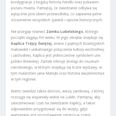
kondygnacje z bogatą historią handlu oraz pokazem
pożaru miasta. Pamiętaj, że zwiedzanie odbywa się
wyłącznie pod okiem przewodnika, co zapewnia pełne
zrozumienie wszystkich zjawisk i opisów historycznych.
Nie przegap również
Zamku Lubelskiego
, którego
początki sięgają XIII wieku. W jego obrębie znajduje się
Kaplica Trójcy Świętej
, znana z pięknych bizantyjskich
malowideł i unikatowego połączenia kultury wschodniej
i zachodniej. Kaplica jest jednocześnie symbolem unii
polsko-litewskiej. Zamek oferuje dostęp do muzeum
narodowego, w którym znajdują się liczne wystawy, w
tym malarstwo Jana Matejki oraz historia więziennictwa
w tym regionie.
Warto zwiedzić także donżon, wieżę zamkową, z której
rozciąga się wspaniały widok na Lublin. Pamiętaj, aby
zarezerwować czas na zwiedzanie Kaplicy, a także
odpowiednio przygotować się do wizyty, gdyż
wymagane jest pozostawienie odzieży w szatni.