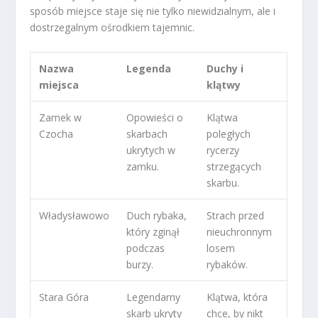
sposób miejsce staje się nie tylko niewidzialnym, ale i
dostrzegalnym ośrodkiem tajemnic.
Nazwa
Legenda
Duchy i
miejsca
klątwy
Zamek w
Opowieści o
Klątwa
Czocha
skarbach
poległych
ukrytych w
rycerzy
zamku.
strzegących
skarbu.
Władysławowo
Duch rybaka,
Strach przed
który zginął
nieuchronnym
podczas
losem
burzy.
rybaków.
Stara Góra
Legendarny
Klątwa, która
skarb ukryty
chce, by nikt