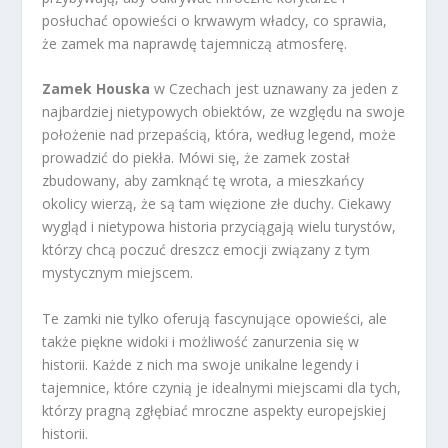
posłuchać opowieści o krwawym władcy, co sprawia,
że zamek ma naprawdę tajemniczą atmosferę.
Zamek Houska
w Czechach jest uznawany za jeden z
najbardziej nietypowych obiektów, ze względu na swoje
położenie nad przepaścią, która, według legend, może
prowadzić do piekła. Mówi się, że zamek został
zbudowany, aby zamknąć tę wrota, a mieszkańcy
okolicy wierzą, że są tam więzione złe duchy. Ciekawy
wygląd i nietypowa historia przyciągają wielu turystów,
którzy chcą poczuć dreszcz emocji związany z tym
mystycznym miejscem.
Te zamki nie tylko oferują fascynujące opowieści, ale
także piękne widoki i możliwość zanurzenia się w
historii. Każde z nich ma swoje unikalne legendy i
tajemnice, które czynią je idealnymi miejscami dla tych,
którzy pragną zgłębiać mroczne aspekty europejskiej
historii.