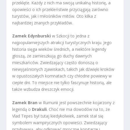
przeklęte. Każdy z nich ma swoją unikalną historię, a
opowieści o ich przekleństwie przyciągają zarówno
turystów, jak i miłośników mitów. Oto kilka z
najbardziej znanych przykładów.
Zamek Edynburski
w Szkocji to jedna z
najpopularniejszych atrakcji turystycznych kraju. Jego
historia sięga wieków średnich, a niektóre legendy
głoszą, że zamieszkują go duchy dawnych
mieszkańców. Zwiedzający często donoszą o
niewyjaśnionych zjawiskach, takich jak dźwięki kroków
w opustoszałych komnatach czy chłodne powiewy w
ciepłe dni. To miejsce nie tylko fascynuje historią, ale
także wzbudza dreszczyk emocji.
Zamek Bran
w Rumunii jest powszechnie kojarzony z
legendą o
Drakuli
. Choć nie ma dowodów na to, że
Vlad Tepes był tutaj kiedykolwiek, zamek stał się
symbolem wampirycznych opowieści. Zwiedzający
przybywają, aby odkrywać mroczne korytarze i