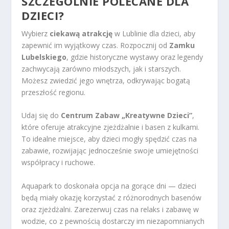
SZCZEGÓLNIE POLECANE DLA
DZIECI?
Wybierz
ciekawą atrakcję
w Lublinie dla dzieci, aby
zapewnić im wyjątkowy czas. Rozpocznij od
Zamku
Lubelskiego
, gdzie historyczne wystawy oraz legendy
zachwycają zarówno młodszych, jak i starszych.
Możesz zwiedzić jego wnętrza, odkrywając bogatą
przeszłość regionu.
Udaj się do
Centrum Zabaw „Kreatywne Dzieci”
,
które oferuje atrakcyjne zjeżdżalnie i basen z kulkami.
To idealne miejsce, aby dzieci mogły spędzić czas na
zabawie, rozwijając jednocześnie swoje umiejętności
współpracy i ruchowe.
Aquapark to doskonała opcja na gorące dni — dzieci
będą miały okazję korzystać z różnorodnych basenów
oraz zjeżdżalni. Zarezerwuj czas na relaks i zabawę w
wodzie, co z pewnością dostarczy im niezapomnianych