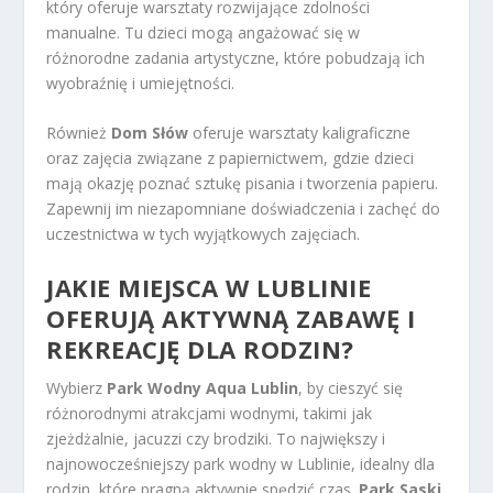
który oferuje warsztaty rozwijające zdolności
manualne. Tu dzieci mogą angażować się w
różnorodne zadania artystyczne, które pobudzają ich
wyobraźnię i umiejętności.
Również
Dom Słów
oferuje warsztaty kaligraficzne
oraz zajęcia związane z papiernictwem, gdzie dzieci
mają okazję poznać sztukę pisania i tworzenia papieru.
Zapewnij im niezapomniane doświadczenia i zachęć do
uczestnictwa w tych wyjątkowych zajęciach.
JAKIE MIEJSCA W LUBLINIE
OFERUJĄ AKTYWNĄ ZABAWĘ I
REKREACJĘ DLA RODZIN?
Wybierz
Park Wodny Aqua Lublin
, by cieszyć się
różnorodnymi atrakcjami wodnymi, takimi jak
zjeżdżalnie, jacuzzi czy brodziki. To największy i
najnowocześniejszy park wodny w Lublinie, idealny dla
rodzin, które pragną aktywnie spędzić czas.
Park Saski