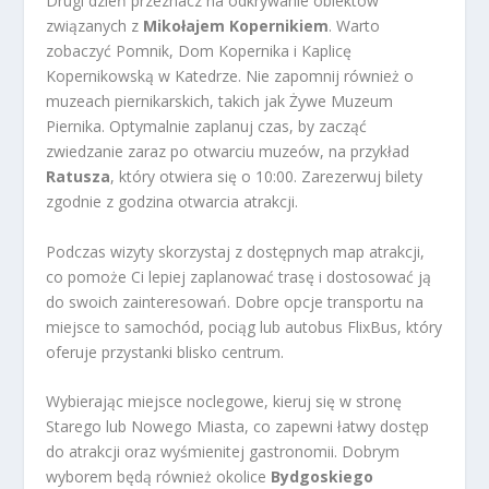
Drugi dzień przeznacz na odkrywanie obiektów
związanych z
Mikołajem Kopernikiem
. Warto
zobaczyć Pomnik, Dom Kopernika i Kaplicę
Kopernikowską w Katedrze. Nie zapomnij również o
muzeach piernikarskich, takich jak Żywe Muzeum
Piernika. Optymalnie zaplanuj czas, by zacząć
zwiedzanie zaraz po otwarciu muzeów, na przykład
Ratusza
, który otwiera się o 10:00. Zarezerwuj bilety
zgodnie z godzina otwarcia atrakcji.
Podczas wizyty skorzystaj z dostępnych map atrakcji,
co pomoże Ci lepiej zaplanować trasę i dostosować ją
do swoich zainteresowań. Dobre opcje transportu na
miejsce to samochód, pociąg lub autobus FlixBus, który
oferuje przystanki blisko centrum.
Wybierając miejsce noclegowe, kieruj się w stronę
Starego lub Nowego Miasta, co zapewni łatwy dostęp
do atrakcji oraz wyśmienitej gastronomii. Dobrym
wyborem będą również okolice
Bydgoskiego