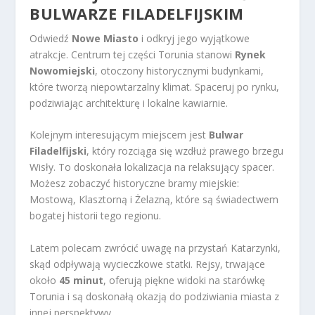
BULWARZE FILADELFIJSKIM
Odwiedź
Nowe Miasto
i odkryj jego wyjątkowe
atrakcje. Centrum tej części Torunia stanowi
Rynek
Nowomiejski
, otoczony historycznymi budynkami,
które tworzą niepowtarzalny klimat. Spaceruj po rynku,
podziwiając architekturę i lokalne kawiarnie.
Kolejnym interesującym miejscem jest
Bulwar
Filadelfijski
, który rozciąga się wzdłuż prawego brzegu
Wisły. To doskonała lokalizacja na relaksujący spacer.
Możesz zobaczyć historyczne bramy miejskie:
Mostową, Klasztorną i Żelazną, które są świadectwem
bogatej historii tego regionu.
Latem polecam zwrócić uwagę na przystań Katarzynki,
skąd odpływają wycieczkowe statki. Rejsy, trwające
około
45 minut
, oferują piękne widoki na starówkę
Torunia i są doskonałą okazją do podziwiania miasta z
innej perspektywy.