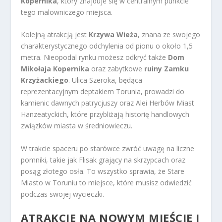
Kopernika
, który znajduje się w centralnym punkcie
tego malowniczego miejsca.
Kolejną atrakcją jest
Krzywa Wieża
, znana ze swojego
charakterystycznego odchylenia od pionu o około 1,5
metra. Nieopodal rynku możesz odkryć także
Dom
Mikołaja Kopernika
oraz zabytkowe
ruiny Zamku
Krzyżackiego
. Ulica Szeroka, będąca
reprezentacyjnym deptakiem Torunia, prowadzi do
kamienic dawnych patrycjuszy oraz Alei Herbów Miast
Hanzeatyckich, które przybliżają historię handlowych
związków miasta w średniowieczu.
W trakcie spaceru po starówce zwróć uwagę na liczne
pomniki, takie jak Flisak grający na skrzypcach oraz
posąg złotego osła. To wszystko sprawia, że Stare
Miasto w Toruniu to miejsce, które musisz odwiedzić
podczas swojej wycieczki.
ATRAKCJE NA NOWYM MIEŚCIE I