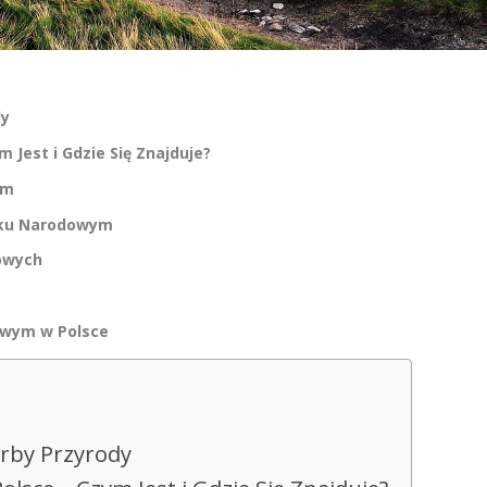
dy
 Jest i Gdzie Się Znajduje?
ym
rku Narodowym
dowych
owym w Polsce
arby Przyrody