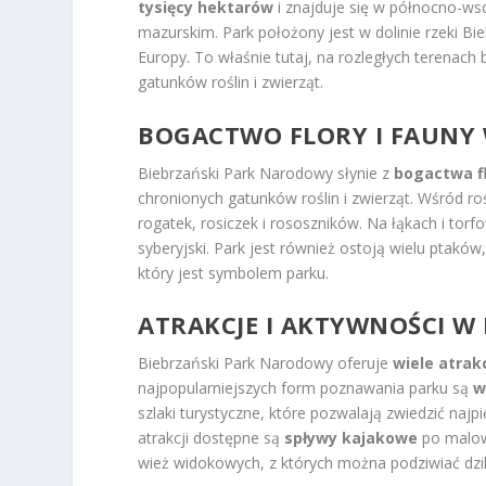
tysięcy hektarów
i znajduje się w północno-ws
mazurskim. Park położony jest w dolinie rzeki Bie
Europy. To właśnie tutaj, na rozległych terenach b
gatunków roślin i zwierząt.
BOGACTWO FLORY I FAUN
Biebrzański Park Narodowy słynie z
bogactwa fl
chronionych gatunków roślin i zwierząt. Wśród r
rogatek, rosiczek i rososzników. Na łąkach i tor
syberyjski. Park jest również ostoją wielu ptaków, 
który jest symbolem parku.
ATRAKCJE I AKTYWNOŚCI 
Biebrzański Park Narodowy oferuje
wiele atrakc
najpopularniejszych form poznawania parku są
w
szlaki turystyczne, które pozwalają zwiedzić naj
atrakcji dostępne są
spływy kajakowe
po malown
wież widokowych, z których można podziwiać dzi