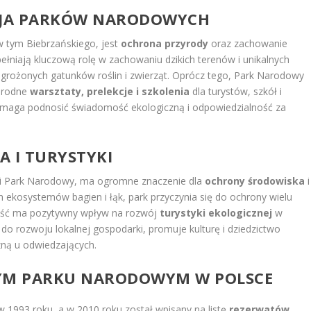
ISJA PARKÓW NARODOWYCH
 tym Biebrzańskiego, jest
ochrona przyrody
oraz zachowanie
ełniają kluczową rolę w zachowaniu dzikich terenów i unikalnych
agrożonych gatunków roślin i zwierząt. Oprócz tego, Park Narodowy
norodne
warsztaty, prelekcje i szkolenia
dla turystów, szkół i
omaga podnosić świadomość ekologiczną i odpowiedzialność za
A I TURYSTYKI
ki Park Narodowy, ma ogromne znaczenie dla
ochrony środowiska
i
h ekosystemów bagien i łąk, park przyczynia się do ochrony wielu
cność ma pozytywny wpływ na rozwój
turystyki ekologicznej
w
do rozwoju lokalnej gospodarki, promuje kulturę i dziedzictwo
ną u odwiedzających.
ZYM PARKU NARODOWYM W POLSCE
 1993 roku, a w 2010 roku został wpisany na listę
rezerwatów