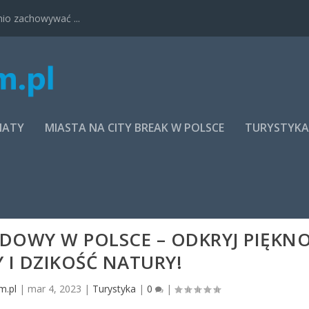
nio zachowywać ...
MATY
MIASTA NA CITY BREAK W POLSCE
TURYSTYK
DOWY W POLSCE – ODKRYJ PIĘKN
 I DZIKOŚĆ NATURY!
m.pl
|
mar 4, 2023
|
Turystyka
|
0
|