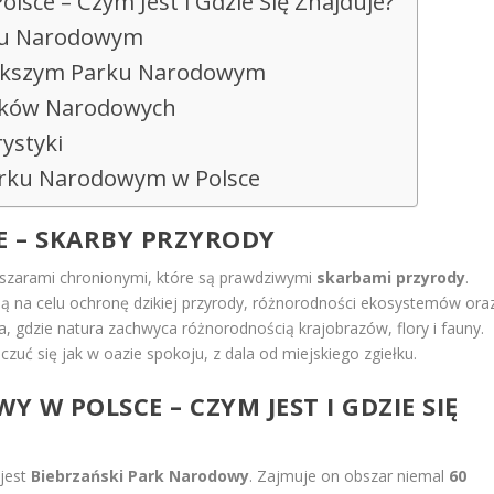
lsce – Czym Jest i Gdzie Się Znajduje?
rku Narodowym
większym Parku Narodowym
arków Narodowych
ystyki
arku Narodowym w Polsce
 – SKARBY PRZYRODY
bszarami chronionymi, które są prawdziwymi
skarbami przyrody
.
ą na celu ochronę dzikiej przyrody, różnorodności ekosystemów ora
, gdzie natura zachwyca różnorodnością krajobrazów, flory i fauny.
ć się jak w oazie spokoju, z dala od miejskiego zgiełku.
 W POLSCE – CZYM JEST I GDZIE SIĘ
jest
Biebrzański Park Narodowy
. Zajmuje on obszar niemal
60