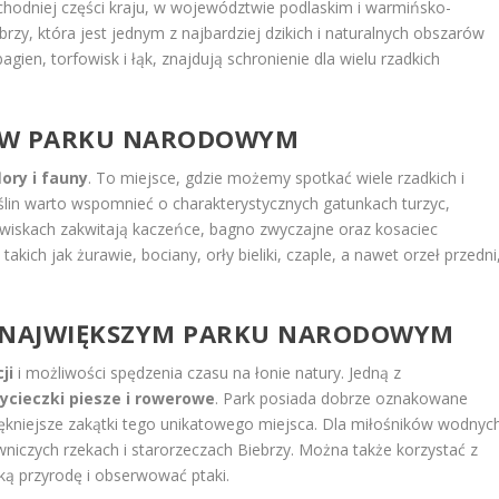
chodniej części kraju, w województwie podlaskim i warmińsko-
brzy, która jest jednym z najbardziej dzikich i naturalnych obszarów
agien, torfowisk i łąk, znajdują schronienie dla wielu rzadkich
Y W PARKU NARODOWYM
ory i fauny
. To miejsce, gdzie możemy spotkać wiele rzadkich i
oślin warto wspomnieć o charakterystycznych gatunkach turzyc,
fowiskach zakwitają kaczeńce, bagno zwyczajne oraz kosaciec
takich jak żurawie, bociany, orły bieliki, czaple, a nawet orzeł przedni
W NAJWIĘKSZYM PARKU NARODOWYM
ji
i możliwości spędzenia czasu na łonie natury. Jedną z
ycieczki piesze i rowerowe
. Park posiada dobrze oznakowane
piękniejsze zakątki tego unikatowego miejsca. Dla miłośników wodnyc
iczych rzekach i starorzeczach Biebrzy. Można także korzystać z
ką przyrodę i obserwować ptaki.