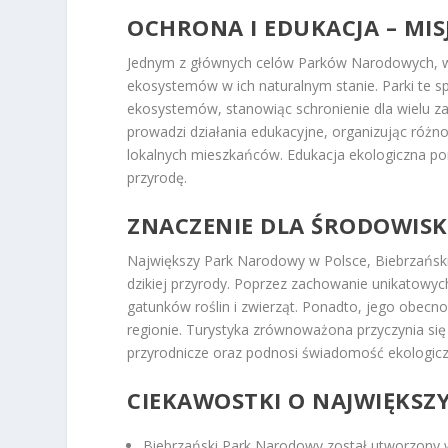
OCHRONA I EDUKACJA – M
Jednym z głównych celów Parków Narodowych, w
ekosystemów w ich naturalnym stanie. Parki te sp
ekosystemów, stanowiąc schronienie dla wielu z
prowadzi działania edukacyjne, organizując róż
lokalnych mieszkańców. Edukacja ekologiczna p
przyrodę.
ZNACZENIE DLA ŚRODOWISK
Największy Park Narodowy w Polsce, Biebrzańs
dzikiej przyrody. Poprzez zachowanie unikatowyc
gatunków roślin i zwierząt. Ponadto, jego obe
regionie. Turystyka zrównoważona przyczynia się 
przyrodnicze oraz podnosi świadomość ekologicz
CIEKAWOSTKI O NAJWIĘKS
Biebrzański Park Narodowy został utworzony w