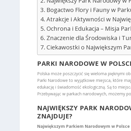
Największy Park Narodowy w Po
Bogactwo Flory i Fauny w Pa
Atrakcje i Aktywności w Naj
Ochrona i Edukacja – Misja P
Znaczenie dla Środowiska i Tur
Ciekawostki o Największym P
PARKI NARODOWE W POLSCE
Polska może poszczycić się wieloma pięknymi o
Parki Narodowe to wyjątkowe miejsca, które maj
edukację i świadomość ekologiczną. Są to miejsca
Przebywając w parkach narodowych, możemy poczu
NAJWIĘKSZY PARK NARODOWY
ZNAJDUJE?
Największym Parkiem Narodowym w Polsce