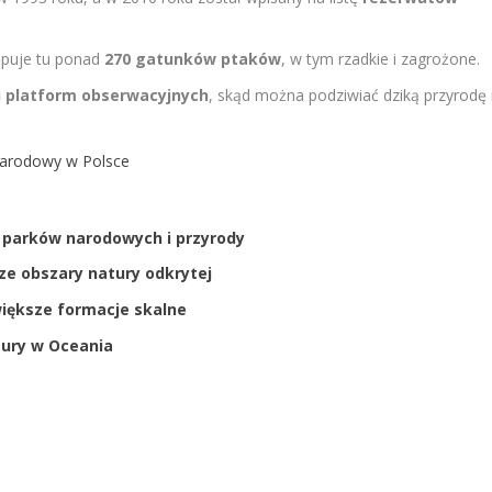
ępuje tu ponad
270 gatunków ptaków
, w tym rzadkie i zagrożone.
i platform obserwacyjnych
, skąd można podziwiać dziką przyrodę 
Narodowy w Polsce
 parków narodowych i przyrody
ze obszary natury odkrytej
większe formacje skalne
tury w Oceania