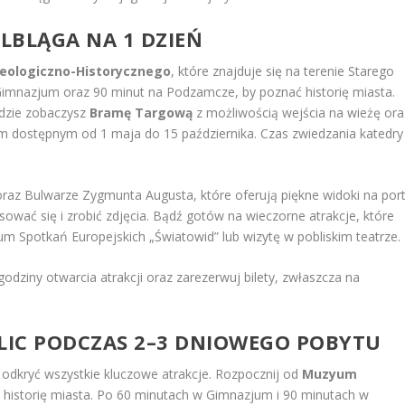
LBLĄGA NA 1 DZIEŃ
ologiczno-Historycznego
, które znajduje się na terenie Starego
imnazjum oraz 90 minut na Podzamcze, by poznać historię miasta.
gdzie zobaczysz
Bramę Targową
z możliwością wejścia na wieżę ora
dostępnym od 1 maja do 15 października. Czas zwiedzania katedry
raz Bulwarze Zygmunta Augusta, które oferują piękne widoki na por
ować się i zrobić zdjęcia. Bądź gotów na wieczorne atrakcje, które
 Spotkań Europejskich „Światowid” lub wizytę w pobliskim teatrze.
odziny otwarcia atrakcji oraz zarezerwuj bilety, zwłaszcza na
OLIC PODCZAS 2–3 DNIOWEGO POBYTU
y odkryć wszystkie kluczowe atrakcje. Rozpocznij od
Muzyum
sz historię miasta. Po 60 minutach w Gimnazjum i 90 minutach w