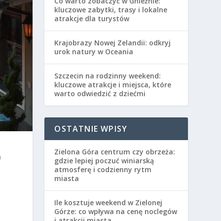
Co warto zobaczyć w Gnieźnie:
kluczowe zabytki, trasy i lokalne
atrakcje dla turystów
Krajobrazy Nowej Zelandii: odkryj
urok natury w Oceania
Szczecin na rodzinny weekend:
kluczowe atrakcje i miejsca, które
warto odwiedzić z dziećmi
OSTATNIE WPISY
Zielona Góra centrum czy obrzeża:
n
gdzie lepiej poczuć winiarską
atmosferę i codzienny rytm
miasta
ę
Ile kosztuje weekend w Zielonej
Górze: co wpływa na cenę noclegów
i atrakcji miasta