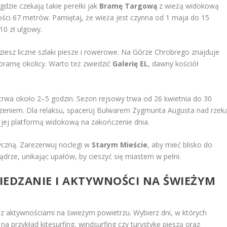
 gdzie czekają takie perełki jak
Bramę Targową
z wieżą widokową
ci 67 metrów. Pamiętaj, że wieża jest czynna od 1 maja do 15
 10 zł ulgowy.
dziesz liczne szlaki piesze i rowerowe. Na Górze Chrobrego znajduje
oramę okolicy. Warto też zwiedzić
Galerię EL
, dawny kościół
 trwa około 2–5 godzin. Sezon rejsowy trwa od 26 kwietnia do 30
edzeniem. Dla relaksu, spaceruj Bulwarem Zygmunta Augusta nad rzek
 jej platformą widokową na zakończenie dnia.
czną. Zarezerwuj noclegi w
Starym Mieście
, aby mieć blisko do
mądrze, unikając upałów, by cieszyć się miastem w pełni.
IEDZANIE I AKTYWNOŚCI NA ŚWIEŻYM
 z aktywnościami na świeżym powietrzu. Wybierz dni, w których
na przykład kitesurfing, windsurfing czy turystykę pieszą oraz