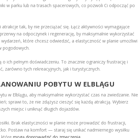
ki w parku lub na trasach spacerowych, co pozwoli Ci odpocząć po
 atrakcje tak, by nie przeciążać się. Łącz aktywności wymagające
na przerwy na odpoczynek i regenerację, by maksymalnie wykorzystać
 i wydarzeń, które chcesz odwiedzić, a elastyczność w planie umożliwi
ów pogodowych.
ą o ich pełnym doświadczeniu. To znacznie ograniczy frustrację i
, zarówno tych rekreacyjnych, jak i turystycznych.
PLANOWANIU POBYTU W ELBLĄGU
tu w Elblągu, aby maksymalnie wykorzystać czas na zwiedzanie. Ni
eń; sprawi to, że nie zdążysz cieszyć się każdą atrakcją. Wybierz
zych miejsc i uniknąć długich dojazdów.
łki. Brak elastyczności w planie może prowadzić do frustracji,
tko. Postaw na komfort — staraj się unikać nadmiernego wysiłku
, które
mogą doprowadzić do zmęczenia
.