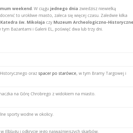
imum weekend
. W ciągu
jednego dnia
zwiedzisz niewielką
docenić to urokliwe miasto, zaleca się więcej czasu. Zaledwie kilka
k
Katedra św. Mikołaja
czy
Muzeum Archeologiczno-Historyczn
tym Bażantarni i Galerii EL, poświęć dwa lub trzy dni.
Historycznego oraz
spacer po starówce
, w tym Bramy Targowej i
inaczka na Górę Chrobrego z widokiem na miasto.
lne sporty wodne w okolicy.
 Elblągu i odkrycie jego najważniejszych skarbów.