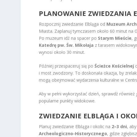
PLANOWANIE ZWIEDZANIA E
Rozpocznij zwiedzanie Elbląga od
Muzeum Arche
Miasta. Zaplanuj tymczasem około 60 minut na G
Po muzeum idź na spacer po
Starym Mieście
, 
Katedrę pw. Św. Mikołaja
z tarasem widokowym 
wynosi około 30 minut.
Później przespaceruj się po
Ścieżce Kościelnej
o
i most zwodzony. To doskonała okazja, by zrelaks
mogą obejmować wydarzenia kulturalne w Centrum
Aby w pełni wykorzystać dzień, sprawdź również g
popularne punkty widokowe.
ZWIEDZANIE ELBLĄGA I OK
Planuj zwiedzanie Elbląga i okolic na
2–3 dni
, ab
Archeologiczno-Historycznego
, gdzie zgłębi