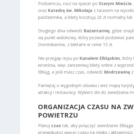
Podzamczu, rusz na spacer po
Starym Mieście
,
oraz
Katedrę św. Mikołaja
z tarasem na wysokoś
października, a bilety kosztują 20 zł normalny lub
Drugiego dnia odwiedź
Bażantarnię
, gdzie znaj
się punkt widokowy, który pozwoli podziwiać pan
Dominikanów, z biletami w cenie 15 zł.
Nie przegap rejsu po
Kanałem Elbląskim
, który
września, więc zarezerwuj bilety online z wyprz
Elbląg, a jeśli masz czas, odwiedź
Modrzewinę
z
Pamiętaj o wygodnym obuwiu i weź mapę turysty
atrakcji i restauracji. Wybierz dni do zwiedzania 
ORGANIZACJA CZASU NA ZW
POWIETRZU
Planuj
czas
tak, aby połączyć zwiedzanie Elbląga
przewidujesz więcej czasu na relaks i aktywności, 