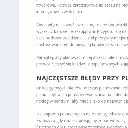
rowerową. Rozważ zarezerwowanie czasu na pikni
intensywnym zwiedzaniu.
Aby zoptymalizować swój plan, rozłóż obowiązki i
wysiłku z bardziej relaksującymi. Przygotuj się 
czas podczas zwiedzania. Ustal priorytety miejsc
dostosowanie go do bieżącej kondycji i warunk
Pamiętaj, aby planować mniej atrakcji, ale z myśl
pozwoli cieszyć się każdym z zaplanowanych zajęć
NAJCZĘSTSZE BŁĘDY PRZY 
Unikaj typowych błędów podczas planowania poby
planuj zbyt wielu punktów zwiedzania na jeden dzi
nocleg w centrum, aby mieć blisko do najważniejs
Nie zapomnij o przerwach na odpoczynek oraz posi
zwłaszcza gdy czujesz presję, by zobaczyć wszys
fizycznego oraz intensywnego tempa zwiedzania