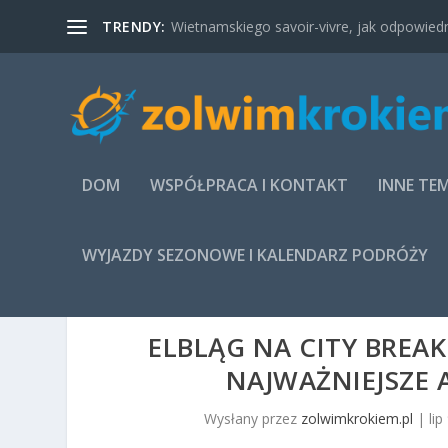
TRENDY:
Wietnamskiego savoir-vivre, jak odpowied
DOM
WSPÓŁPRACA I KONTAKT
INNE TE
WYJAZDY SEZONOWE I KALENDARZ PODRÓŻY
ELBLĄG NA CITY BREAK
NAJWAŻNIEJSZE 
Wysłany przez
zolwimkrokiem.pl
|
lip