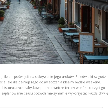
ię, ile dni poświęcić na odkrywanie jego uroków. Zaledwie kilka godzi
kcje, ale dla pełniejszego doświadczenia idealny będzie weekend.
d historycznych zabytków po malownicze tereny wokół, co czyni go
e zaplanowanie czasu pozwoli maksymalnie wykorzystać każdą chwil