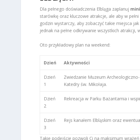
Dla pełnego doświadczenia Elbląga zaplanuj
min
starówkę oraz kluczowe atrakcje, ale aby w pełni 
godzin wystarczy, aby zobaczyć takie miejsca ja
jednak na pełne odkrywanie wszystkich atrakcji, w 
Oto przykładowy plan na weekend:
Dzień
Aktywności
Dzień
Zwiedzanie Muzeum Archeologiczno-
1
Katedry św. Mikołaja.
Dzień
Rekreacja w Parku Bażantarnia i wsp
2
Dzień
Rejs kanałem Elbląskim oraz ewentua
3
Takie podejście pozwoli Ci na maksimum wrażeń w