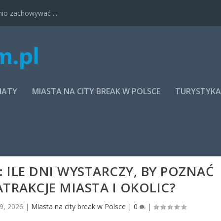
nio zachowywać ...
MATY
MIASTA NA CITY BREAK W POLSCE
TURYSTYK
: ILE DNI WYSTARCZY, BY POZNAĆ
ATRAKCJE MIASTA I OKOLIC?
 9, 2026
|
Miasta na city break w Polsce
|
0
|