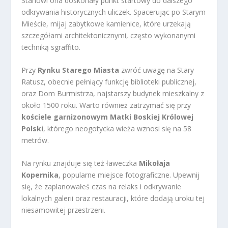
Stanowi ona doskonały punkt startowy do dalszego
odkrywania historycznych uliczek. Spacerując po Starym
Mieście, mijaj zabytkowe kamienice, które urzekają
szczegółami architektonicznymi, często wykonanymi
techniką sgraffito.
Przy
Rynku Starego Miasta
zwróć uwagę na Stary
Ratusz, obecnie pełniący funkcję biblioteki publicznej,
oraz Dom Burmistrza, najstarszy budynek mieszkalny z
około 1500 roku. Warto również zatrzymać się przy
kościele garnizonowym Matki Boskiej Królowej
Polski
, którego neogotycka wieża wznosi się na 58
metrów.
Na rynku znajduje się też ławeczka
Mikołaja
Kopernika
, popularne miejsce fotograficzne. Upewnij
się, że zaplanowałeś czas na relaks i odkrywanie
lokalnych galerii oraz restauracji, które dodają uroku tej
niesamowitej przestrzeni.