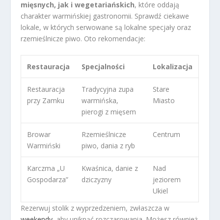
mięsnych, jak i wegetariańskich
, które oddają
charakter warmińskiej gastronomii. Sprawdź ciekawe
lokale, w których serwowane są lokalne specjały oraz
rzemieślnicze piwo. Oto rekomendacje:
Restauracja
Specjalności
Lokalizacja
Restauracja
Tradycyjna zupa
Stare
przy Zamku
warmińska,
Miasto
pierogi z mięsem
Browar
Rzemieślnicze
Centrum
Warmiński
piwo, dania z ryb
Karczma „U
Kwaśnica, danie z
Nad
Gospodarza”
dziczyzny
jeziorem
Ukiel
Rezerwuj stolik z wyprzedzeniem, zwłaszcza w
weekendy
, aby uniknąć rozczarowania. Możesz również