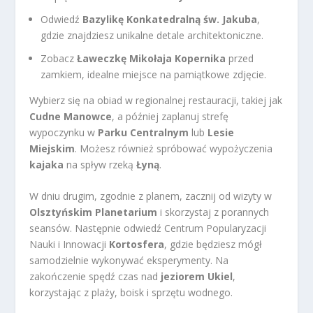
Odwiedź
Bazylikę Konkatedralną św. Jakuba
,
gdzie znajdziesz unikalne detale architektoniczne.
Zobacz
Ławeczkę Mikołaja Kopernika
przed
zamkiem, idealne miejsce na pamiątkowe zdjęcie.
Wybierz się na obiad w regionalnej restauracji, takiej jak
Cudne Manowce
, a później zaplanuj strefę
wypoczynku w
Parku Centralnym
lub
Lesie
Miejskim
. Możesz również spróbować wypożyczenia
kajaka
na spływ rzeką
Łyną
.
W dniu drugim, zgodnie z planem, zacznij od wizyty w
Olsztyńskim Planetarium
i skorzystaj z porannych
seansów. Następnie odwiedź Centrum Popularyzacji
Nauki i Innowacji
Kortosfera
, gdzie będziesz mógł
samodzielnie wykonywać eksperymenty. Na
zakończenie spędź czas nad
jeziorem Ukiel
,
korzystając z plaży, boisk i sprzętu wodnego.