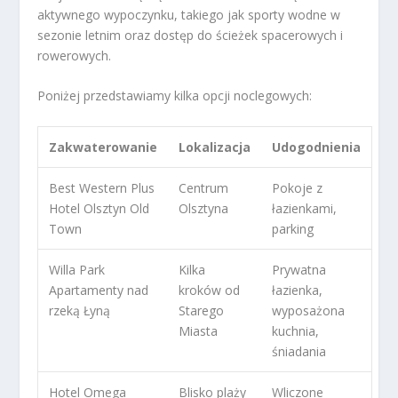
aktywnego wypoczynku, takiego jak sporty wodne w
sezonie letnim oraz dostęp do ścieżek spacerowych i
rowerowych.
Poniżej przedstawiamy kilka opcji noclegowych:
Zakwaterowanie
Lokalizacja
Udogodnienia
Best Western Plus
Centrum
Pokoje z
Hotel Olsztyn Old
Olsztyna
łazienkami,
Town
parking
Willa Park
Kilka
Prywatna
Apartamenty nad
kroków od
łazienka,
rzeką Łyną
Starego
wyposażona
Miasta
kuchnia,
śniadania
Hotel Omega
Blisko plaży
Wliczone