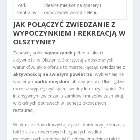
Park
Idealne miejsce na spacery i
Centralny
odpoczynek wśród zieleni.
JAK POŁĄCZYĆ ZWIEDZANIE Z
WYPOCZYNKIEM I REKREACJĄ W
OLSZTYNIE?
Zapewnij sobie
wypoczynek
pełen relaksu i
aktywności w Olsztynie. Skorzystaj z doskonałych
warunków, jakie oferuje to miasto, łącząc zwiedzanie z
aktywnością na świeżym powietrzu
. Wybierz się na
spacer po
parku miejskim
lub nad jezioro Ukiel, gdzie
możesz wypożyczyć sprzęt wodny lub zażyć kąpieli. Po
intensywnym zwiedzaniu zamków i muzeów zasmakuj
w lokalnych potrawach w jednej z okolicznych
restauracji.
W okresie letnim korzystaj z plaż i boisk przy jeziorze, a
także z tras rowerowych biegnących wzdłuż
malowniczych terenów. W Olsztynie znajdziesz także