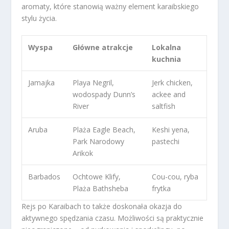
aromaty, które stanowią ważny element karaibskiego
stylu życia.
Wyspa
Główne atrakcje
Lokalna
kuchnia
Jamajka
Playa Negril,
Jerk chicken,
wodospady Dunn’s
ackee and
River
saltfish
Aruba
Plaża Eagle Beach,
Keshi yena,
Park Narodowy
pastechi
Arikok
Barbados
Ochtowe Klify,
Cou-cou, ryba
Plaża Bathsheba
frytka
Rejs po Karaibach to także doskonała okazja do
aktywnego spędzania czasu. Możliwości są praktycznie