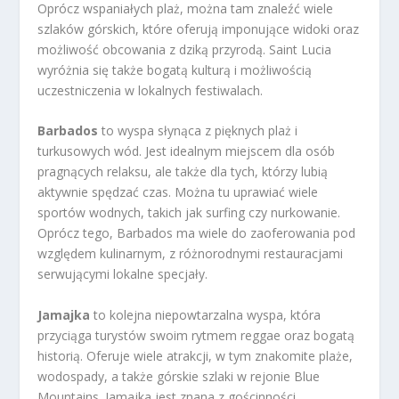
Oprócz wspaniałych plaż, można tam znaleźć wiele
szlaków górskich, które oferują imponujące widoki oraz
możliwość obcowania z dziką przyrodą. Saint Lucia
wyróżnia się także bogatą kulturą i możliwością
uczestniczenia w lokalnych festiwalach.
Barbados
to wyspa słynąca z pięknych plaż i
turkusowych wód. Jest idealnym miejscem dla osób
pragnących relaksu, ale także dla tych, którzy lubią
aktywnie spędzać czas. Można tu uprawiać wiele
sportów wodnych, takich jak surfing czy nurkowanie.
Oprócz tego, Barbados ma wiele do zaoferowania pod
względem kulinarnym, z różnorodnymi restauracjami
serwującymi lokalne specjały.
Jamajka
to kolejna niepowtarzalna wyspa, która
przyciąga turystów swoim rytmem reggae oraz bogatą
historią. Oferuje wiele atrakcji, w tym znakomite plaże,
wodospady, a także górskie szlaki w rejonie Blue
Mountains. Jamajka jest znana z gościnności