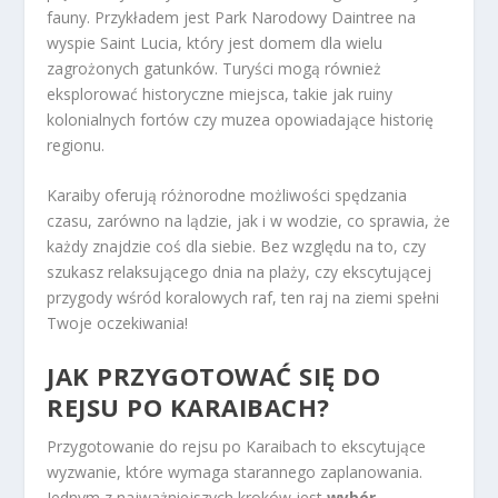
fauny. Przykładem jest Park Narodowy Daintree na
wyspie Saint Lucia, który jest domem dla wielu
zagrożonych gatunków. Turyści mogą również
eksplorować historyczne miejsca, takie jak ruiny
kolonialnych fortów czy muzea opowiadające historię
regionu.
Karaiby oferują różnorodne możliwości spędzania
czasu, zarówno na lądzie, jak i w wodzie, co sprawia, że
każdy znajdzie coś dla siebie. Bez względu na to, czy
szukasz relaksującego dnia na plaży, czy ekscytującej
przygody wśród koralowych raf, ten raj na ziemi spełni
Twoje oczekiwania!
JAK PRZYGOTOWAĆ SIĘ DO
REJSU PO KARAIBACH?
Przygotowanie do rejsu po Karaibach to ekscytujące
wyzwanie, które wymaga starannego zaplanowania.
Jednym z najważniejszych kroków jest
wybór