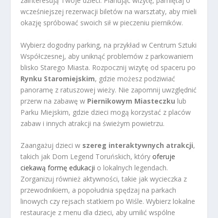
zainteresują Twoje dzieci. Planując wizytę, pamiętaj o
wcześniejszej rezerwacji biletów na warsztaty, aby mieli
okazję spróbować swoich sił w pieczeniu pierników.
Wybierz dogodny parking, na przykład w Centrum Sztuki
Współczesnej, aby uniknąć problemów z parkowaniem
blisko Starego Miasta. Rozpocznij wizytę od spaceru po
Rynku Staromiejskim
, gdzie możesz podziwiać
panoramę z ratuszowej wieży. Nie zapomnij uwzględnić
przerw na zabawę w
Piernikowym Miasteczku
lub
Parku Miejskim, gdzie dzieci mogą korzystać z placów
zabaw i innych atrakcji na świeżym powietrzu.
Zaangażuj dzieci w
szereg interaktywnych atrakcji
,
takich jak Dom Legend Toruńskich, który
oferuje
ciekawą formę edukacji
o lokalnych legendach.
Zorganizuj również aktywności, takie jak wycieczka z
przewodnikiem, a popołudnia spędzaj na parkach
linowych czy rejsach statkiem po Wiśle. Wybierz lokalne
restauracje z menu dla dzieci, aby umilić wspólne