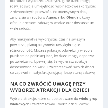
dla rodzin i wycieczek szkolnych, gdzie dzieci mogą
rozwijać swoje umiejętności wspinaczkowe i korzystać
z różnorodnych przeszkód. Po intensywnym dniu,
zanurz się w radości w
Aquaparku Olender
, który
oferuje dzieciom zabawę w wodzie oraz dostarcza im
wiele radości.
Aby maksymalnie wykorzystać czas na świeżym
powietrzu, planuj aktywności uwzględniające
różnorodność. Możesz połączyć odwiedziny w zoo z
piknikiem na pobliskiej łące, by dzieci mogły odpocząć
po zwiedzaniu. Upewnij się, że wybierasz atrakcje
dostosowane do wieku i zainteresowań swoich dzieci,
co zapewni im satysfakcjonującą i bezpieczną zabawę.
NA CO ZWRÓCIĆ UWAGĘ PRZY
WYBORZE ATRAKCJI DLA DZIECI
Wybierz atrakcje, które są dostosowane do
wielu grup
wiekowych
i zainteresowań Twoich dzieci. Zwróć