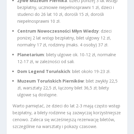
Żywe Muzeum Piernika
: dzieci poniżej 3 lat wstęp
bezpłatny, uczniowie niepełnosprawni 1 zł, dzieci i
studenci do 26 lat 10 zł, dorośli 15 zł, dorośli
niepełnosprawni 10 zł.
Centrum Nowoczesności Młyn Wiedzy
: dzieci
poniżej 2 lat wstęp bezpłatny, bilet ulgowy 12 zł,
normalny 17 zł, rodzinny (maks. 4 osoby) 37 zł.
Planetarium
: bilety ulgowe ok. 10-12 zł, normalne
12-17 zł, w zależności od sali.
Dom Legend Toruńskich
: bilet około 19-23 zł.
Muzeum Toruńskich Pierników
: bilet zwykły 22,5
zł, warsztaty 22,5 zł, łączony bilet 36,5 zł; bilety
ulgowe są dostępne.
Warto pamiętać, że dzieci do lat 2-3 mają często wstęp
bezpłatny, a bilety rodzinne są zazwyczaj korzystniejsze
cenowo. Zaleca się wcześniejszą rezerwację biletów,
szczególnie na warsztaty i pokazy czasowe.