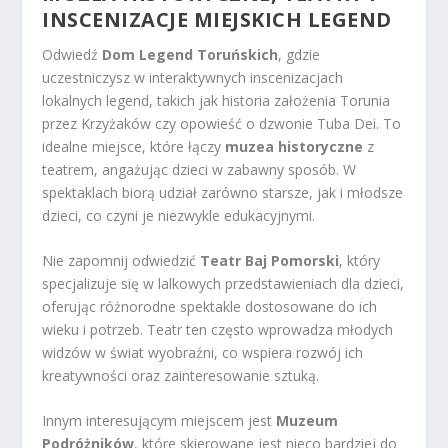
INSCENIZACJE MIEJSKICH LEGEND
Odwiedź
Dom Legend Toruńskich
, gdzie
uczestniczysz w interaktywnych inscenizacjach
lokalnych legend, takich jak historia założenia Torunia
przez Krzyżaków czy opowieść o dzwonie Tuba Dei. To
idealne miejsce, które łączy
muzea historyczne
z
teatrem, angażując dzieci w zabawny sposób. W
spektaklach biorą udział zarówno starsze, jak i młodsze
dzieci, co czyni je niezwykle edukacyjnymi.
Nie zapomnij odwiedzić
Teatr Baj Pomorski
, który
specjalizuje się w lalkowych przedstawieniach dla dzieci,
oferując różnorodne spektakle dostosowane do ich
wieku i potrzeb. Teatr ten często wprowadza młodych
widzów w świat wyobraźni, co wspiera rozwój ich
kreatywności oraz zainteresowanie sztuką.
Innym interesującym miejscem jest
Muzeum
Podróżników
, które skierowane jest nieco bardziej do