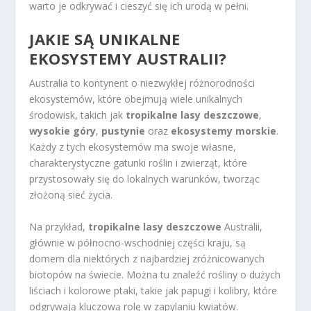
warto je odkrywać i cieszyć się ich urodą w pełni.
JAKIE SĄ UNIKALNE
EKOSYSTEMY AUSTRALII?
Australia to kontynent o niezwykłej różnorodności
ekosystemów, które obejmują wiele unikalnych
środowisk, takich jak
tropikalne lasy deszczowe
,
wysokie góry
,
pustynie
oraz
ekosystemy morskie
.
Każdy z tych ekosystemów ma swoje własne,
charakterystyczne gatunki roślin i zwierząt, które
przystosowały się do lokalnych warunków, tworząc
złożoną sieć życia.
Na przykład,
tropikalne lasy deszczowe
Australii,
głównie w północno-wschodniej części kraju, są
domem dla niektórych z najbardziej zróżnicowanych
biotopów na świecie. Można tu znaleźć rośliny o dużych
liściach i kolorowe ptaki, takie jak papugi i kolibry, które
odgrywają kluczową rolę w zapylaniu kwiatów.