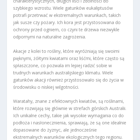
charakterystycznych, długich liści i zdolności do
szybkiego wzrostu. Wiele gatunków eukaliptusów
potrafi przetrwać w ekstremalnych warunkach, takich
jak susze czy pożary. Ich kora jest przystosowana do
ochrony przed ogniem, co czyni te drzewa niezwykle
odpornymi na naturalne zagrożenia.
Akacje z kolei to rośliny, które wyróżniają się swoimi
pięknymi, żółtymi kwiatami oraz liśćmi, które często są
spłaszczone, co pozwala im lepiej radzić sobie w
trudnych warunkach australijskiego klimatu. Wiele
gatunków akacji również przystosowało się do życia w
środowisku o niskiej wilgotności.
Waratahy, znane z efektownych kwiatów, są roślinami,
które rozwijają się głównie w strefach górskich Australii.
Ich unikalne cechy, takie jak wysokie wymagania co do
podłoża i nasłonecznienia, sprawiają, że są one idealnie
dopasowane do żyznyc, ale jednocześnie
ekstremalnych warunków ekologicznych tego regionu.