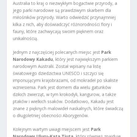
Australia to kraj o niezwykłym bogactwie przyrody, a
jego parki narodowe są prawdziwym skarbem dla
miłośników przyrody. Warto odwiedzić przynajmniej
kilka z nich, aby doświadczyć różnorodności flory i
fauny, które zachwycają swoim pięknem oraz
unikalnością.
Jednym z najczęściej polecanych miejsc jest
Park
Narodowy Kakadu
, który jest największym parkiem
narodowym Australii. Został wpisany na listę
światowego dziedzictwa UNESCO i szczyci się
imponującymi krajobrazami, od mokradeł po skaliste
wzniesienia. Park jest domem dla wielu gatunków
dzikich zwierząt, w tym krokodyli, kangurow, a także
ptaków i wielkich ssaków. Dodatkowo, Kakadu jest
znane z pięknych malowideł naskalnych, które świadczą
o długoletniej obecności Aborygenów.
Kolejnym wartym uwagi miejscem jest
Park
Narodowy Uluru-Kata Tjuta
, który również znajduje