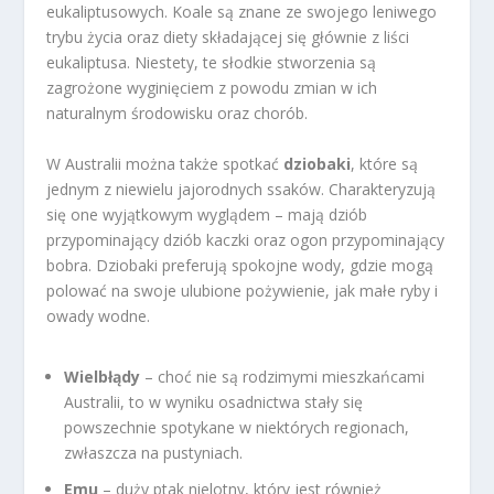
eukaliptusowych. Koale są znane ze swojego leniwego
trybu życia oraz diety składającej się głównie z liści
eukaliptusa. Niestety, te słodkie stworzenia są
zagrożone wyginięciem z powodu zmian w ich
naturalnym środowisku oraz chorób.
W Australii można także spotkać
dziobaki
, które są
jednym z niewielu jajorodnych ssaków. Charakteryzują
się one wyjątkowym wyglądem – mają dziób
przypominający dziób kaczki oraz ogon przypominający
bobra. Dziobaki preferują spokojne wody, gdzie mogą
polować na swoje ulubione pożywienie, jak małe ryby i
owady wodne.
Wielbłądy
– choć nie są rodzimymi mieszkańcami
Australii, to w wyniku osadnictwa stały się
powszechnie spotykane w niektórych regionach,
zwłaszcza na pustyniach.
Emu
– duży ptak nielotny, który jest również