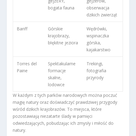
gejzERY,
gejzerów,
bogata fauna
obserwacja
dzikich zwierząt
Banff
Górskie
Wędrówki,
krajobrazy,
wspinaczka
błękitne jeziora
górska,
kajakarstwo
Torres del
Spektakularne
Trekingi,
Paine
formacje
fotografia
skalne,
przyrody
lodowce
W każdym z tych parków narodowych można poczuć
magię natury oraz doświadczyć prawdziwej przygody
wśród dzikich krajobrazów. To miejsca, które
pozostawiają niezatarte ślady w pamięci
odwiedzających, pobudzając ich zmysły i miłość do
natury.