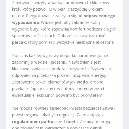
Planowanie wizyty w parku narodowym to kluczowy
krok, który pozwoli Ci w pełni cieszyć się urokami
natury. Przygotowanie zaczyna się od
odpowiedniego
wyposażenia
. Ważne jest, aby zabrać ze sobą
wygodne buty, które zapewnią komfort podczas długich
spacerów po ścieżkach. Dobrze jest również mieć
plecak
, który pomieści wszystkie niezbędne akcesoria.
Podczas każdej wyprawy do parku narodowego nie
zapomnij o wodzie i jedzeniu. Nawodnienie jest
kluczowe, zwłaszcza podczas aktywności fizycznej, a
odpowiednia przekąska pozwoli uzupełnić energię.
Zestawienie takich elementów jak
woda
, drobne
przekąski (np. orzechy czy batony energetyczne) i
ewentualnie lekki lunch powinno być priorytetem.
Nie można również zaniedbać kwestii bezpieczeństwa i
przestrzegania lokalnych regulacji. Zapoznaj się z
regulaminem parku
przed wizytą. Zasady te mogą
obejmować m.in. ograniczenia dotyczące ognisk,