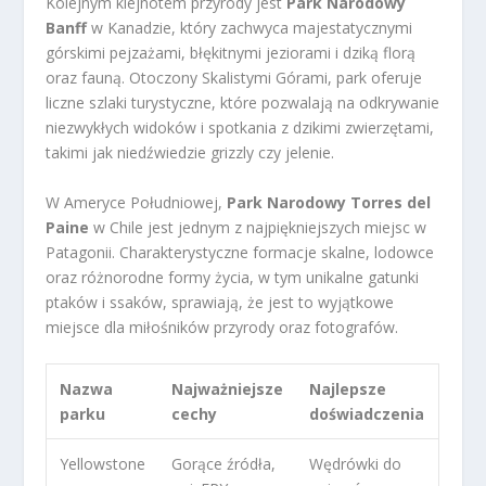
Kolejnym klejnotem przyrody jest
Park Narodowy
Banff
w Kanadzie, który zachwyca majestatycznymi
górskimi pejzażami, błękitnymi jeziorami i dziką florą
oraz fauną. Otoczony Skalistymi Górami, park oferuje
liczne szlaki turystyczne, które pozwalają na odkrywanie
niezwykłych widoków i spotkania z dzikimi zwierzętami,
takimi jak niedźwiedzie grizzly czy jelenie.
W Ameryce Południowej,
Park Narodowy Torres del
Paine
w Chile jest jednym z najpiękniejszych miejsc w
Patagonii. Charakterystyczne formacje skalne, lodowce
oraz różnorodne formy życia, w tym unikalne gatunki
ptaków i ssaków, sprawiają, że jest to wyjątkowe
miejsce dla miłośników przyrody oraz fotografów.
Nazwa
Najważniejsze
Najlepsze
parku
cechy
doświadczenia
Yellowstone
Gorące źródła,
Wędrówki do