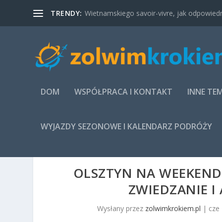
TRENDY:
Wietnamskiego savoir-vivre, jak odpowied
DOM
WSPÓŁPRACA I KONTAKT
INNE TE
WYJAZDY SEZONOWE I KALENDARZ PODRÓŻY
OLSZTYN NA WEEKEND I
ZWIEDZANIE 
Wysłany przez
zolwimkrokiem.pl
|
cze