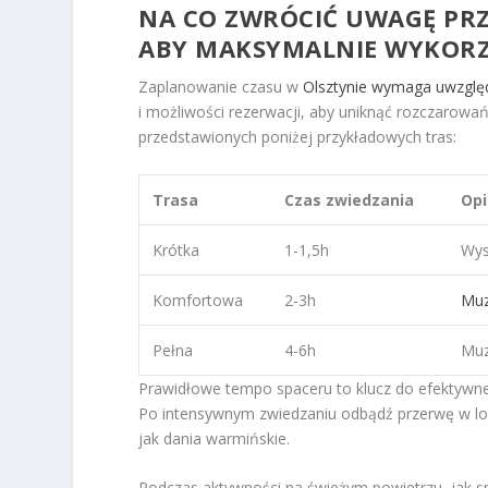
NA CO ZWRÓCIĆ UWAGĘ PRZ
ABY MAKSYMALNIE WYKORZ
Zaplanowanie czasu w
Olsztynie wymaga uwzględ
i możliwości rezerwacji, aby uniknąć rozczarowań.
przedstawionych poniżej przykładowych tras:
Trasa
Czas zwiedzania
Opi
Krótka
1-1,5h
Wys
Komfortowa
2-3h
Muz
Pełna
4-6h
Muz
Prawidłowe tempo spaceru to klucz do efektywne
Po intensywnym zwiedzaniu odbądź przerwę w lok
jak dania warmińskie.
Podczas aktywności na świeżym powietrzu, jak s