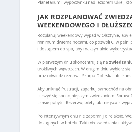
Planetarium i wypoczynku nad jeziorem Ukiel, kt
JAK ROZPLANOWAĆ ZWIEDZA
WEEKENDOWEGO I DŁUŻSZE
Rozplanuj weekendowy wypad w Olsztynie, aby ef
minimum dwiema nocami, co pozwoli Ci w pełni po
i dostępem do spa, aby maksymalnie wykorzystać
W pierwszym dniu skoncentruj się na
zwiedzani
urokliwych wąwozach. W drugim dniu wybierz si
oraz odwiedź rezerwat Skarpa Dobrska lub skan
Aby uniknąć frustracji, zaparkuj samochód na ob
cieszyć się spokojniejszym zwiedzaniem. Sprawd
czasie pobytu. Rezerwuj bilety lub miejsca z wyp
Po intensywnym dniu nie zapomnij o relaksie. Weź
dostępnych w hotelu. Taki mix zwiedzania i aktyw