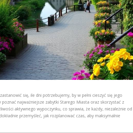
 zastanowić się, ile dni potrzebujemy, by w pełni cieszyć się jego
y poznać najważniejsze zabytki Starego Miasta oraz skorzystać z
ożliwości aktywnego wypoczynku, co sprawia, że każdy, niezależnie od
ak dokładnie przemyśleć, jak rozplanować czas, aby maksymalnie