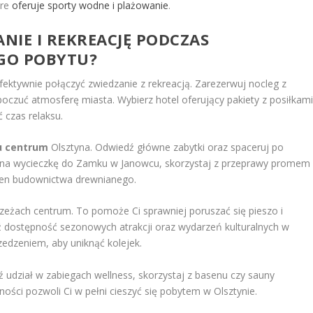
óre
oferuje sporty wodne i plażowanie
.
NIE I REKREACJĘ PODCZAS
GO POBYTU?
ektywnie połączyć zwiedzanie z rekreacją. Zarezerwuj nocleg z
czuć atmosferę miasta. Wybierz hotel oferujący pakiety z posiłkam
 czas relaksu.
u centrum
Olsztyna. Odwiedź główne zabytki oraz spaceruj po
ę na wycieczkę do Zamku w Janowcu, skorzystaj z przeprawy promem
sen budownictwa drewnianego.
rzeżach centrum. To pomoże Ci sprawniej poruszać się pieszo i
ź dostępność sezonowych atrakcji oraz wydarzeń kulturalnych w
rzedzeniem, aby uniknąć kolejek.
 udział w zabiegach wellness, skorzystaj z basenu czy sauny
ności pozwoli Ci w pełni cieszyć się pobytem w Olsztynie.