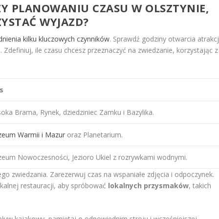
Y PLANOWANIU CZASU W OLSZTYNIE,
YSTAĆ WYJAZD?
nienia kilku kluczowych czynników
. Sprawdź godziny otwarcia atrakcj
 Zdefiniuj, ile czasu chcesz przeznaczyć na zwiedzanie, korzystając z
s
oka Brama, Rynek, dziedziniec Zamku i Bazylika.
eum Warmii i Mazur
oraz Planetarium.
eum Nowoczesności, Jezioro Ukiel z rozrywkami wodnymi.
go zwiedzania. Zarezerwuj czas na wspaniałe zdjęcia i odpoczynek.
alnej restauracji, aby spróbować
lokalnych przysmaków
, takich
pływ kajakowy, pamiętaj o odpowiednim stroju i wcześniejszej