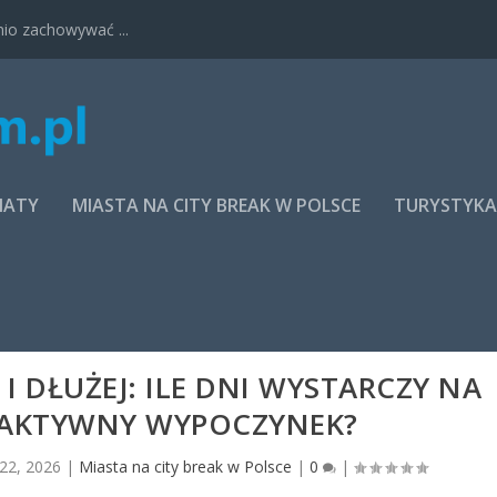
nio zachowywać ...
MATY
MIASTA NA CITY BREAK W POLSCE
TURYSTYK
 DŁUŻEJ: ILE DNI WYSTARCZY NA
I AKTYWNY WYPOCZYNEK?
 22, 2026
|
Miasta na city break w Polsce
|
0
|