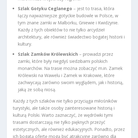
Szlak Gotyku Ceglanego
– jest to trasa, która
łączy najważniejsze gotyckie budowle w Polsce, w
tym znane zamki w Malborku, Gniewie i Kwidzynie.
Każdy z tych obiektów to nie tylko arcydzieł
architektury, ale również świadectwo bogatej historii i
kultury.
Szlak Zamków Królewskich
– prowadzi przez
zamki, które były niegdyś siedzibami polskich
monarchów. Na trasie można zobaczyć m.in. Zamek
Królewski na Wawelu i Zamek w Krakowie, które
zachwycają zarówno swoim wyglądem, jak i historią,
jaką ze sobą niosą.
Każdy z tych szlaków nie tylko przyciąga miłośników
turystyki, ale także osoby zainteresowane historią i
kulturą Polski. Warto zaznaczyć, że wędrówki tymi
trasami dostarczają nie tylko pięknych przeżyć
estetycznych, ale również edukacyjnych. Ponadto, przez
ich bogatą ofertę mogą być atrakcyjne zarówno dla