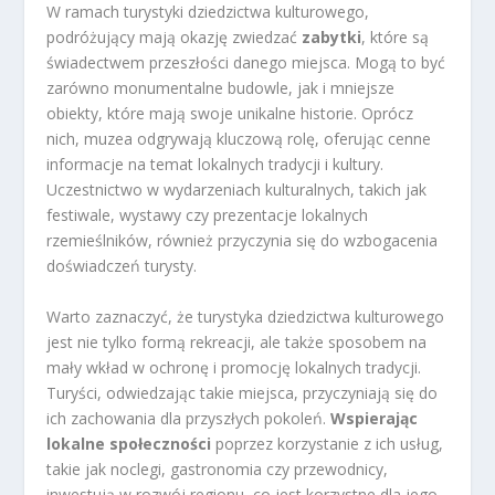
W ramach turystyki dziedzictwa kulturowego,
podróżujący mają okazję zwiedzać
zabytki
, które są
świadectwem przeszłości danego miejsca. Mogą to być
zarówno monumentalne budowle, jak i mniejsze
obiekty, które mają swoje unikalne historie. Oprócz
nich, muzea odgrywają kluczową rolę, oferując cenne
informacje na temat lokalnych tradycji i kultury.
Uczestnictwo w wydarzeniach kulturalnych, takich jak
festiwale, wystawy czy prezentacje lokalnych
rzemieślników, również przyczynia się do wzbogacenia
doświadczeń turysty.
Warto zaznaczyć, że turystyka dziedzictwa kulturowego
jest nie tylko formą rekreacji, ale także sposobem na
mały wkład w ochronę i promocję lokalnych tradycji.
Turyści, odwiedzając takie miejsca, przyczyniają się do
ich zachowania dla przyszłych pokoleń.
Wspierając
lokalne społeczności
poprzez korzystanie z ich usług,
takie jak noclegi, gastronomia czy przewodnicy,
inwestują w rozwój regionu, co jest korzystne dla jego