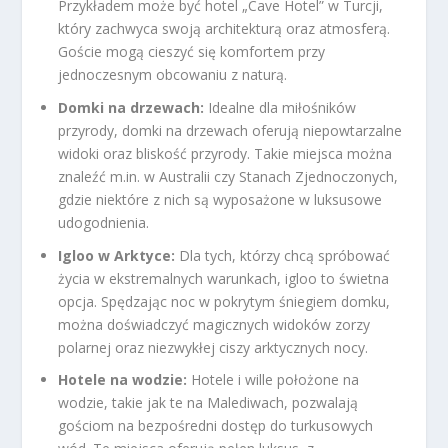
Przykładem może być hotel „Cave Hotel” w Turcji,
który zachwyca swoją architekturą oraz atmosferą.
Goście mogą cieszyć się komfortem przy
jednoczesnym obcowaniu z naturą.
Domki na drzewach:
Idealne dla miłośników
przyrody, domki na drzewach oferują niepowtarzalne
widoki oraz bliskość przyrody. Takie miejsca można
znaleźć m.in. w Australii czy Stanach Zjednoczonych,
gdzie niektóre z nich są wyposażone w luksusowe
udogodnienia.
Igloo w Arktyce:
Dla tych, którzy chcą spróbować
życia w ekstremalnych warunkach, igloo to świetna
opcja. Spędzając noc w pokrytym śniegiem domku,
można doświadczyć magicznych widoków zorzy
polarnej oraz niezwykłej ciszy arktycznych nocy.
Hotele na wodzie:
Hotele i wille położone na
wodzie, takie jak te na Malediwach, pozwalają
gościom na bezpośredni dostęp do turkusowych