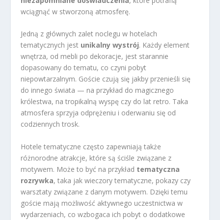
niezapomniane doświadczenia
, które potrafią
wciągnąć w stworzoną atmosferę.
Jedną z głównych zalet noclegu w hotelach
tematycznych jest
unikalny wystrój
. Każdy element
wnętrza, od mebli po dekoracje, jest starannie
dopasowany do tematu, co czyni pobyt
niepowtarzalnym. Goście czują się jakby przenieśli się
do innego świata — na przykład do magicznego
królestwa, na tropikalną wyspę czy do lat retro. Taka
atmosfera sprzyja odprężeniu i oderwaniu się od
codziennych trosk.
Hotele tematyczne często zapewniają także
różnorodne atrakcje, które są ściśle związane z
motywem. Może to być na przykład
tematyczna
rozrywka
, taka jak wieczory tematyczne, pokazy czy
warsztaty związane z danym motywem. Dzięki temu
goście mają możliwość aktywnego uczestnictwa w
wydarzeniach, co wzbogaca ich pobyt o dodatkowe