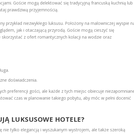
ami. Goście mogą delektować się tradycyjną francuską kuchnią lub
utaj prawdziwą przyjemnością.
jny przykład niezwykłego luksusu. Położony na malowniczej wyspie n
glądem, jak i otaczającą przyrodą. Goście mogą cieszyć się
 skorzystać z ofert romantycznych kolacji na wodzie oraz
ługa.
czne doświadczenia.
ch preferencji gości, ale każde z tych miejsc obiecuje niezapomnian
tować czas w planowanie takiego pobytu, aby móc w pełni docenić
UJĄ LUKSUSOWE HOTELE?
ę nie tylko elegancją i wyszukanym wystrojem, ale także szeroką