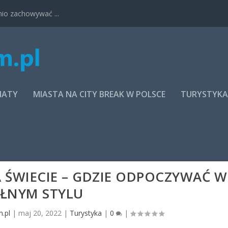
nio zachowywać ...
MATY
MIASTA NA CITY BREAK W POLSCE
TURYSTYK
 ŚWIECIE – GDZIE ODPOCZYWAĆ W
EŁNYM STYLU
.pl
|
maj 20, 2022
|
Turystyka
|
0
|