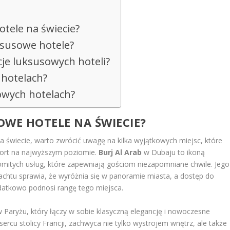
otele na świecie?
ksusowe hotele?
acje luksusowych hoteli?
 hotelach?
owych hotelach?
SOWE HOTELE NA ŚWIECIE?
a świecie, warto zwrócić uwagę na kilka wyjątkowych miejsc, które
fort na najwyższym poziomie.
Burj Al Arab
w Dubaju to ikoną
omitych usług, które zapewniają gościom niezapomniane chwile. Jego
jachtu sprawia, że wyróżnia się w panoramie miasta, a dostęp do
odatkowo podnosi rangę tego miejsca.
 Paryżu, który łączy w sobie klasyczną elegancję i nowoczesne
ercu stolicy Francji, zachwyca nie tylko wystrojem wnętrz, ale także