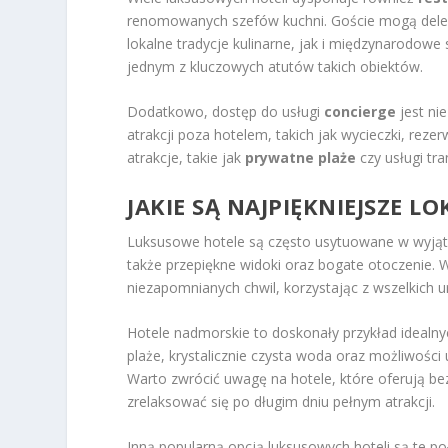
renomowanych szefów kuchni. Goście mogą delekt
lokalne tradycje kulinarne, jak i międzynarodowe
jednym z kluczowych atutów takich obiektów.
Dodatkowo, dostęp do usługi
concierge
jest ni
atrakcji poza hotelem, takich jak wycieczki, reze
atrakcje, takie jak
prywatne plaże
czy usługi tr
JAKIE SĄ NAJPIĘKNIEJSZE 
Luksusowe hotele są często usytuowane w wyjątko
także przepiękne widoki oraz bogate otoczenie. 
niezapomnianych chwil, korzystając z wszelkich 
Hotele nadmorskie to doskonały przykład idealnyc
plaże, krystalicznie czysta woda oraz możliwości
Warto zwrócić uwagę na hotele, które oferują b
zrelaksować się po długim dniu pełnym atrakcji.
Inną popularną opcją luksusowych hoteli są te 