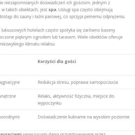
ie niezapomnianych doświadczeń ich gościom. Jednym z
 w takich obiektach, jest
spa
. Usługi spa często obejmują
dostęp do sauny i łaźni parowej, co sprzyja pełnemu odprężeniu.
W luksusowych hotelach często spotyka się zarówno baseny
toczone pięknym ogrodem lub tarasem. Wiele obiektów oferuje
iezwykłego klimatu relaksu.
Korzyści dla gości
elęgnacyjne
Redukcja stresu, poprawa samopoczucia
wnętrzne
Relaks, aktywność fizyczna, miejsce do
wypoczynku
żnorodnymi
Doświadczenie kulinarne na wysokim poziomie
tauracjami
serwującymi dania przygotowywane przez