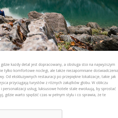
dzie każdy detal jest dopracowany, a obsługa stoi na najwyższym
ie tylko komfortowe noclegi, ale także niezapomniane doświadczenia
wy. Od ekskluzywnych restauracji po przepiękne lokalizacje, takie jak
ejsca przyciągają turystów z różnych zakątków globu. W obliczu
personalizacji usług, luksusowe hotele stale ewoluują, by sprostać
 gdzie warto spędzić czas w pełnym stylu i co sprawia, że te