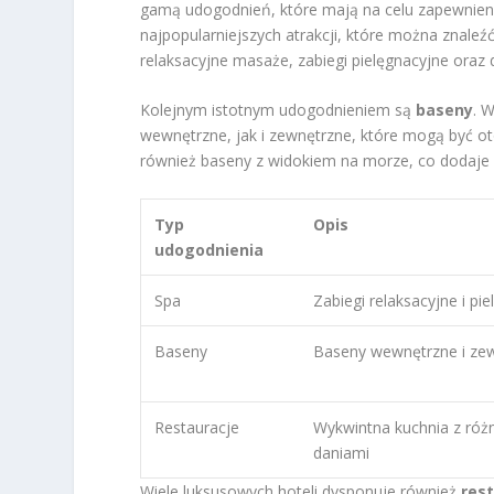
gamą udogodnień, które mają na celu zapewnien
najpopularniejszych atrakcji, które można znaleźć
relaksacyjne masaże, zabiegi pielęgnacyjne oraz 
Kolejnym istotnym udogodnieniem są
baseny
. 
wewnętrzne, jak i zewnętrzne, które mogą być o
również baseny z widokiem na morze, co dodaje n
Typ
Opis
udogodnienia
Spa
Zabiegi relaksacyjne i pi
Baseny
Baseny wewnętrzne i ze
Restauracje
Wykwintna kuchnia z ró
daniami
Wiele luksusowych hoteli dysponuje również
res