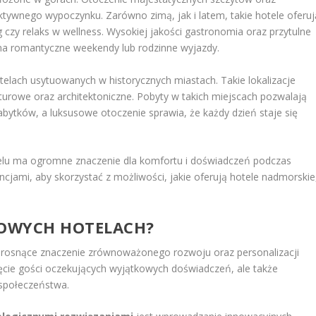
ktywnego wypoczynku. Zarówno zimą, jak i latem, takie hotele oferuj
ng czy relaks w wellness. Wysokiej jakości gastronomia oraz przytulne
na romantyczne weekendy lub rodzinne wyjazdy.
lach usytuowanych w historycznych miastach. Takie lokalizacje
lturowe oraz architektoniczne. Pobyty w takich miejscach pozwalają
abytków, a luksusowe otoczenie sprawia, że każdy dzień staje się
otelu ma ogromne znaczenie dla komfortu i doświadczeń podczas
cjami, aby skorzystać z możliwości, jakie oferują hotele nadmorskie
SOWYCH HOTELACH?
ą rosnące znaczenie zrównoważonego rozwoju oraz personalizacji
nięcie gości oczekujących wyjątkowych doświadczeń, ale także
społeczeństwa.