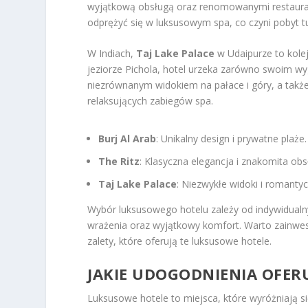
wyjątkową obsługą oraz renomowanymi restauracj
odprężyć się w luksusowym spa, co czyni pobyt t
W Indiach,
Taj Lake Palace
w Udaipurze to kole
jeziorze Pichola, hotel urzeka zarówno swoim wy
niezrównanym widokiem na pałace i góry, a także
relaksujących zabiegów spa.
Burj Al Arab
: Unikalny design i prywatne plaże.
The Ritz
: Klasyczna elegancja i znakomita obs
Taj Lake Palace
: Niezwykłe widoki i romanty
Wybór luksusowego hotelu zależy od indywidualny
wrażenia oraz wyjątkowy komfort. Warto zainwes
zalety, które oferują te luksusowe hotele.
JAKIE UDOGODNIENIA OFER
Luksusowe hotele to miejsca, które wyróżniają si