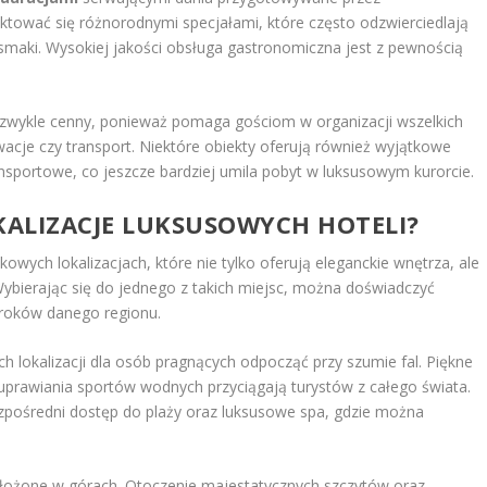
ować się różnorodnymi specjałami, które często odzwierciedlają
 smaki. Wysokiej jakości obsługa gastronomiczna jest z pewnością
ezwykle cenny, ponieważ pomaga gościom w organizacji wszelkich
rwacje czy transport. Niektóre obiekty oferują również wyjątkowe
ansportowe, co jeszcze bardziej umila pobyt w luksusowym kurorcie.
LOKALIZACJE LUKSUSOWYCH HOTELI?
wych lokalizacjach, które nie tylko oferują eleganckie wnętrza, ale
Wybierając się do jednego z takich miejsc, można doświadczyć
uroków danego regionu.
h lokalizacji dla osób pragnących odpocząć przy szumie fal. Piękne
 uprawiania sportów wodnych przyciągają turystów z całego świata.
ezpośredni dostęp do plaży oraz luksusowe spa, gdzie można
położone w górach. Otoczenie majestatycznych szczytów oraz