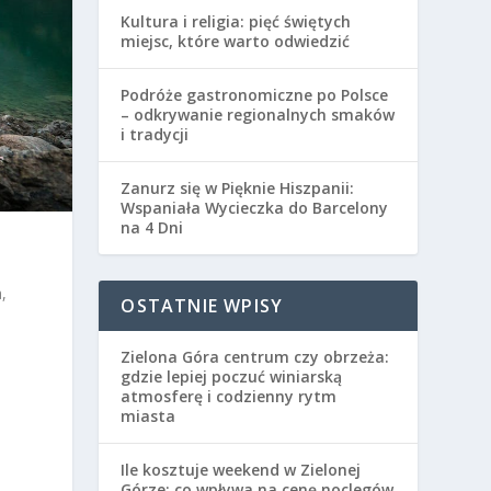
Kultura i religia: pięć świętych
miejsc, które warto odwiedzić
Podróże gastronomiczne po Polsce
– odkrywanie regionalnych smaków
i tradycji
Zanurz się w Pięknie Hiszpanii:
Wspaniała Wycieczka do Barcelony
na 4 Dni
,
OSTATNIE WPISY
Zielona Góra centrum czy obrzeża:
gdzie lepiej poczuć winiarską
atmosferę i codzienny rytm
miasta
Ile kosztuje weekend w Zielonej
Górze: co wpływa na cenę noclegów