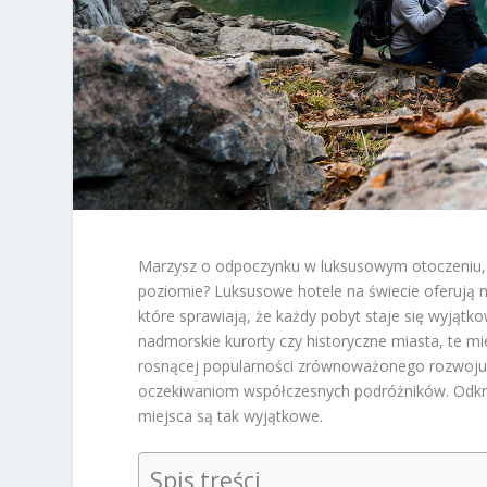
Marzysz o odpoczynku w luksusowym otoczeniu, g
poziomie? Luksusowe hotele na świecie oferują n
które sprawiają, że każdy pobyt staje się wyjątko
nadmorskie kurorty czy historyczne miasta, te mi
rosnącej popularności zrównoważonego rozwoju i 
oczekiwaniom współczesnych podróżników. Odkryj,
miejsca są tak wyjątkowe.
Spis treści