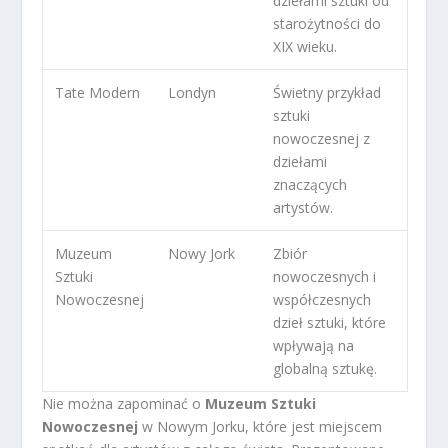
dziełami sztuki od
starożytności do
XIX wieku.
Tate Modern
Londyn
Świetny przykład
sztuki
nowoczesnej z
dziełami
znaczących
artystów.
Muzeum
Nowy Jork
Zbiór
Sztuki
nowoczesnych i
Nowoczesnej
współczesnych
dzieł sztuki, które
wpływają na
globalną sztukę.
Nie można zapominać o
Muzeum Sztuki
Nowoczesnej
w Nowym Jorku, które jest miejscem