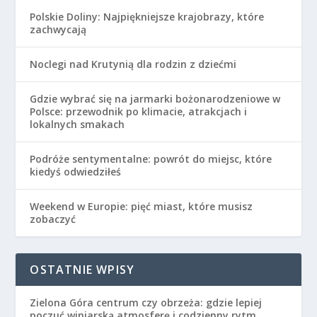
Polskie Doliny: Najpiękniejsze krajobrazy, które
zachwycają
Noclegi nad Krutynią dla rodzin z dziećmi
Gdzie wybrać się na jarmarki bożonarodzeniowe w
Polsce: przewodnik po klimacie, atrakcjach i
lokalnych smakach
Podróże sentymentalne: powrót do miejsc, które
kiedyś odwiedziłeś
Weekend w Europie: pięć miast, które musisz
zobaczyć
OSTATNIE WPISY
Zielona Góra centrum czy obrzeża: gdzie lepiej
poczuć winiarską atmosferę i codzienny rytm