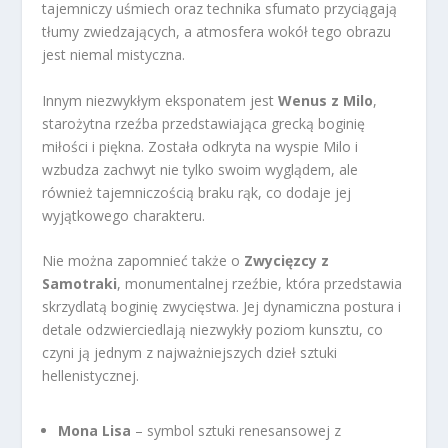
tajemniczy uśmiech oraz technika sfumato przyciągają
tłumy zwiedzających, a atmosfera wokół tego obrazu
jest niemal mistyczna.
Innym niezwykłym eksponatem jest
Wenus z Milo
,
starożytna rzeźba przedstawiająca grecką boginię
miłości i piękna. Została odkryta na wyspie Milo i
wzbudza zachwyt nie tylko swoim wyglądem, ale
również tajemniczością braku rąk, co dodaje jej
wyjątkowego charakteru.
Nie można zapomnieć także o
Zwycięzcy z
Samotraki
, monumentalnej rzeźbie, która przedstawia
skrzydlatą boginię zwycięstwa. Jej dynamiczna postura i
detale odzwierciedlają niezwykły poziom kunsztu, co
czyni ją jednym z najważniejszych dzieł sztuki
hellenistycznej.
Mona Lisa
– symbol sztuki renesansowej z