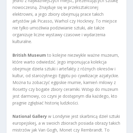
jedno z najważniejszych miejsc, prezentujących sztukę
nowoczesną. Znajduje się w przekształconej
elektrowni, a jego zbiory obejmują prace takich
artystów jak Picasso, Warhol czy Hockney. To miejsce
nie tylko umożliwia podziwianie sztuki, ale także
organizuje liczne wystawy czasowe i wydarzenia
kulturalne.
British Museum
to kolejne niezwykle ważne muzeum,
które warto odwiedzić. Jego imponująca kolekcja
obejmuje dzieła sztuki i artefakty z różnych okresów i
kultur, od starożytnego Egiptu po cywilizacje azjatyckie.
Można tu zobaczyć egipskie mumie, kamień milowy z
Rosetty czy bogate zbiory ceramiki. Wstęp do muzeum
jest darmowy, co czyni je dostępnym dla każdego, kto
pragnie zgłębiać historię ludzkości.
National Gallery
w Londynie jest skarbnicą dzieł sztuki
europejskiej, a w swoich zbiorach posiada obrazy takich
mistrzów jak Van Gogh, Monet czy Rembrandt. To