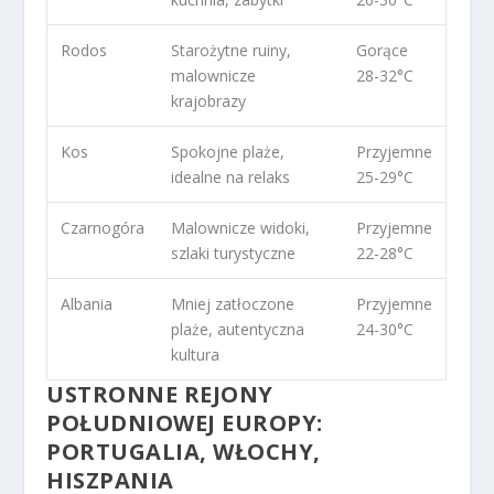
Rodos
Starożytne ruiny,
Gorące
malownicze
28-32°C
krajobrazy
Kos
Spokojne plaże,
Przyjemne
idealne na relaks
25-29°C
Czarnogóra
Malownicze widoki,
Przyjemne
szlaki turystyczne
22-28°C
Albania
Mniej zatłoczone
Przyjemne
plaże, autentyczna
24-30°C
kultura
USTRONNE REJONY
POŁUDNIOWEJ EUROPY:
PORTUGALIA, WŁOCHY,
HISZPANIA