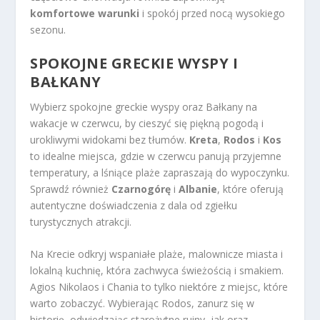
komfortowe warunki
i spokój przed nocą wysokiego
sezonu.
SPOKOJNE GRECKIE WYSPY I
BAŁKANY
Wybierz spokojne greckie wyspy oraz Bałkany na
wakacje w czerwcu, by cieszyć się piękną pogodą i
urokliwymi widokami bez tłumów.
Kreta
,
Rodos
i
Kos
to idealne miejsca, gdzie w czerwcu panują przyjemne
temperatury, a lśniące plaże zapraszają do wypoczynku.
Sprawdź również
Czarnogórę
i
Albanie
, które oferują
autentyczne doświadczenia z dala od zgiełku
turystycznych atrakcji.
Na Krecie odkryj wspaniałe plaże, malownicze miasta i
lokalną kuchnię, która zachwyca świeżością i smakiem.
Agios Nikolaos i Chania to tylko niektóre z miejsc, które
warto zobaczyć. Wybierając Rodos, zanurz się w
historię, odwiedzając starożytne ruiny, jak oraz