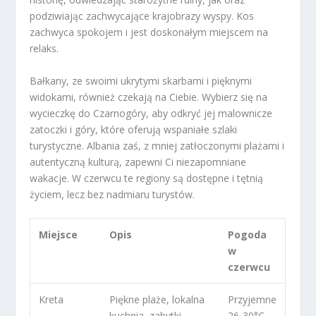
podziwiając zachwycające krajobrazy wyspy. Kos
zachwyca spokojem i jest doskonałym miejscem na
relaks.
Bałkany, ze swoimi ukrytymi skarbami i pięknymi
widokami, również czekają na Ciebie. Wybierz się na
wycieczkę do Czarnogóry, aby odkryć jej malownicze
zatoczki i góry, które oferują wspaniałe szlaki
turystyczne. Albania zaś, z mniej zatłoczonymi plażami i
autentyczną kulturą, zapewni Ci niezapomniane
wakacje. W czerwcu te regiony są dostępne i tętnią
życiem, lecz bez nadmiaru turystów.
Miejsce
Opis
Pogoda
w
czerwcu
Kreta
Piękne plaże, lokalna
Przyjemne
kuchnia, zabytki
26-30°C