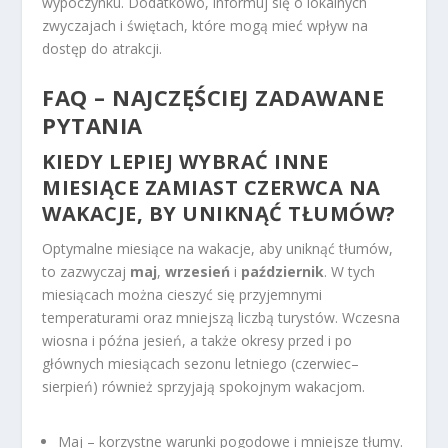
wypoczynku. Dodatkowo, informuj się o lokalnych
zwyczajach i świętach, które mogą mieć wpływ na
dostęp do atrakcji.
FAQ – NAJCZĘŚCIEJ ZADAWANE
PYTANIA
KIEDY LEPIEJ WYBRAĆ INNE
MIESIĄCE ZAMIAST CZERWCA NA
WAKACJE, BY UNIKNĄĆ TŁUMÓW?
Optymalne miesiące na wakacje, aby uniknąć tłumów,
to zazwyczaj
maj
,
wrzesień
i
październik
. W tych
miesiącach można cieszyć się przyjemnymi
temperaturami oraz mniejszą liczbą turystów. Wczesna
wiosna i późna jesień, a także okresy przed i po
głównych miesiącach sezonu letniego (czerwiec–
sierpień) również sprzyjają spokojnym wakacjom.
Maj – korzystne warunki pogodowe i mniejsze tłumy.