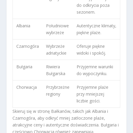
do odkrycia poza
sezonem.
Albania
Południowe
Autentyczne klimaty,
wybrzeże
piękne plaże.
Czarnogóra
Wybrzeże
Oferuje piękne
adriatyckie
widoki i spokój.
Bułgaria
Riwiera
Przyjemne warunki
Bułgarska
do wypoczynku.
Chorwacja
Przybrzeżne
Przyjemne plaże
regiony
przy mniejszej
liczbie gości.
Skieruj się w stronę Bałkanów, takich jak Albania i
Czarnogóra, aby odkryć mniej zatłoczone plaże,
atrakcyjne ceny i autentyczne doświadczenia. Bułgaria i
częściowo Chorwacja również zapewniają