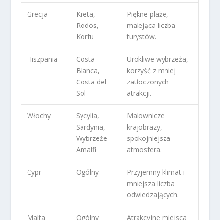
Grecja
Kreta,
Piękne plaże,
Rodos,
malejąca liczba
Korfu
turystów.
Hiszpania
Costa
Urokliwe wybrzeża,
Blanca,
korzyść z mniej
Costa del
zatłoczonych
Sol
atrakcji.
Włochy
Sycylia,
Malownicze
Sardynia,
krajobrazy,
Wybrzeże
spokojniejsza
Amalfi
atmosfera.
Cypr
Ogólny
Przyjemny klimat i
mniejsza liczba
odwiedzających.
Malta
Ogólny
Atrakcyjne miejsca