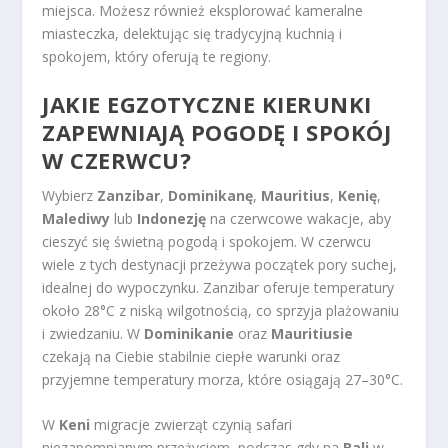
miejsca. Możesz również eksplorować kameralne
miasteczka, delektując się tradycyjną kuchnią i
spokojem, który oferują te regiony.
JAKIE EGZOTYCZNE KIERUNKI
ZAPEWNIAJĄ POGODĘ I SPOKÓJ
W CZERWCU?
Wybierz
Zanzibar
,
Dominikanę
,
Mauritius
,
Kenię
,
Malediwy
lub
Indonezję
na czerwcowe wakacje, aby
cieszyć się świetną pogodą i spokojem. W czerwcu
wiele z tych destynacji przeżywa początek pory suchej,
idealnej do wypoczynku. Zanzibar oferuje temperatury
około 28°C z niską wilgotnością, co sprzyja plażowaniu
i zwiedzaniu. W
Dominikanie
oraz
Mauritiusie
czekają na Ciebie stabilnie ciepłe warunki oraz
przyjemne temperatury morza, które osiągają 27–30°C.
W
Keni
migracje zwierząt czynią safari
niezapomnianym przeżyciem, podczas gdy na
Bali
w