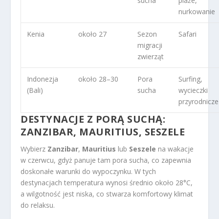
sucha
plaże,
nurkowanie
Kenia
około 27
Sezon
Safari
migracji
zwierząt
Indonezja
około 28–30
Pora
Surfing,
(Bali)
sucha
wycieczki
przyrodnicze
DESTYNACJE Z PORĄ SUCHĄ:
ZANZIBAR, MAURITIUS, SESZELE
Wybierz
Zanzibar
,
Mauritius
lub
Seszele
na wakacje
w czerwcu, gdyż panuje tam pora sucha, co zapewnia
doskonałe warunki do wypoczynku. W tych
destynacjach temperatura wynosi średnio około 28°C,
a wilgotność jest niska, co stwarza komfortowy klimat
do relaksu.