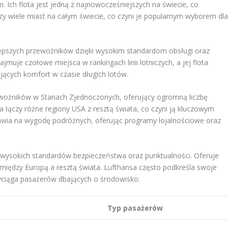
 Ich flota jest jedną z najnowocześniejszych na świecie, co
y wiele miast na całym świecie, co czyni je popularnym wyborem dl
lepszych przewoźników dzięki wysokim standardom obsługi oraz
ajmuje czołowe miejsca w rankingach linii lotniczych, a jej flota
ących komfort w czasie długich lotów.
ewoźników w Stanach Zjednoczonych, oferujący ogromną liczbę
 łączy różne regiony USA z resztą świata, co czyni ją kluczowym
tawia na wygodę podróżnych, oferując programy lojalnościowe oraz
t z wysokich standardów bezpieczeństwa oraz punktualności. Oferuje
między Europą a resztą świata. Lufthansa często podkreśla swoje
ciąga pasażerów dbających o środowisko.
Typ pasażerów