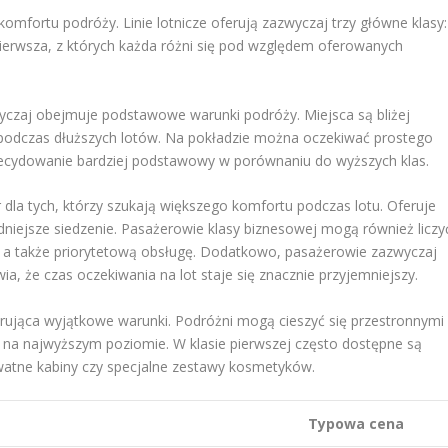
mfortu podróży. Linie lotnicze oferują zazwyczaj trzy główne klasy:
pierwsza, z których każda różni się pod względem oferowanych
wyczaj obejmuje podstawowe warunki podróży. Miejsca są bliżej
 podczas dłuższych lotów. Na pokładzie można oczekiwać prostego
zdecydowanie bardziej podstawowy w porównaniu do wyższych klas.
dla tych, którzy szukają większego komfortu podczas lotu. Oferuje
dniejsze siedzenie. Pasażerowie klasy biznesowej mogą również liczy
ki, a także priorytetową obsługę. Dodatkowo, pasażerowie zazwyczaj
a, że czas oczekiwania na lot staje się znacznie przyjemniejszy.
rująca wyjątkowe warunki. Podróżni mogą cieszyć się przestronnymi
 na najwyższym poziomie. W klasie pierwszej często dostępne są
ywatne kabiny czy specjalne zestawy kosmetyków.
Typowa cena