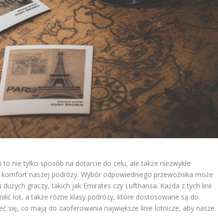
 to nie tylko sposób na dotarcie do celu, ale także niezwykłe
a komfort naszej podróży. Wybór odpowiedniego przewoźnika może
dużych graczy, takich jak Emirates czy Lufthansa. Każda z tych linii
milić lot, a także różne klasy podróży, które dostosowane są do
ć się, co mają do zaoferowania największe linie lotnicze, aby nasze