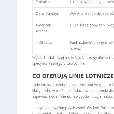
Emirates
Luksusowa obsługa, nowo
Qatar Airways
Wysokie standardy, szeroki
American
Duża liczba połączeń, pro
Airlines
Lufthansa
Punktualność, zaangażow
rozwój
Wybór linii lotniczej może być kluczowy dla komfo
specyfiką każdego przewoźnika.
CO OFERUJĄ LINIE LOTNIC
Linie lotnicze różnią się znacznie pod względem 
klasy podróży może mieć kluczowe znaczenie dla ja
zapewnić swoim klientom wygodę i przyjemność, c
Jednym z najważniejszych aspektów komfortu podr
mają mniejszy kąt nachylenia, natomiast w klasi