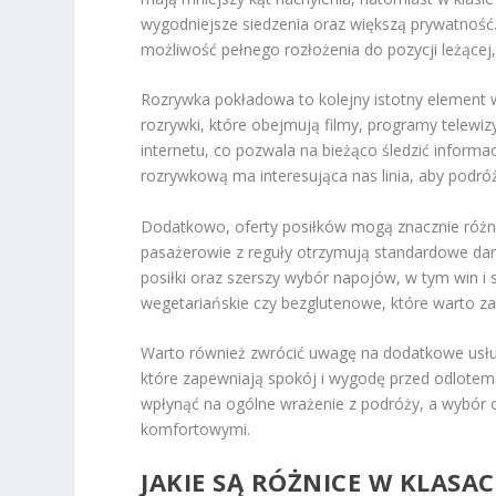
wygodniejsze siedzenia oraz większą prywatność. 
możliwość pełnego rozłożenia do pozycji leżącej
Rozrywka pokładowa to kolejny istotny element wp
rozrywki, które obejmują filmy, programy telewi
internetu, co pozwala na bieżąco śledzić informac
rozrywkową ma interesująca nas linia, aby podróż
Dodatkowo, oferty posiłków mogą znacznie różnić
pasażerowie z reguły otrzymują standardowe dan
posiłki oraz szerszy wybór napojów, w tym win i s
wegetariańskie czy bezglutenowe, które warto 
Warto również zwrócić uwagę na dodatkowe usługi
które zapewniają spokój i wygodę przed odlotem
wpłynąć na ogólne wrażenie z podróży, a wybór odp
komfortowymi.
JAKIE SĄ RÓŻNICE W KLASA