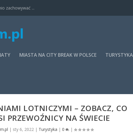
nio zachowywać ...
MATY
MIASTA NA CITY BREAK W POLSCE
TURYSTYK
IAMI LOTNICZYMI – ZOBACZ, CO
SI PRZEWOŹNICY NA ŚWIECIE
m.pl
|
sty 6, 2022
|
Turystyka
|
0
|