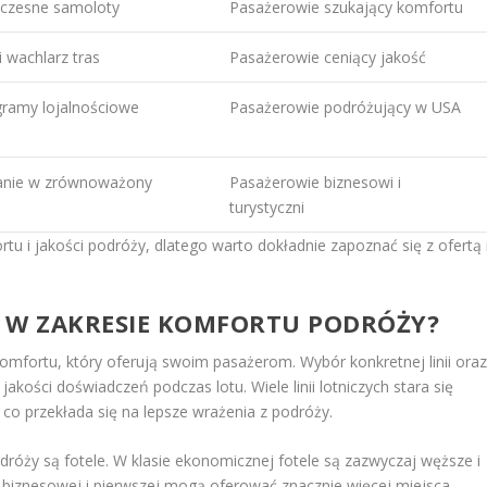
czesne samoloty
Pasażerowie szukający komfortu
 wachlarz tras
Pasażerowie ceniący jakość
gramy lojalnościowe
Pasażerowie podróżujący w USA
anie w zrównoważony
Pasażerowie biznesowi i
turystyczni
rtu i jakości podróży, dlatego warto dokładnie zapoznać się z ofertą 
ZE W ZAKRESIE KOMFORTU PODRÓŻY?
komfortu, który oferują swoim pasażerom. Wybór konkretnej linii ora
kości doświadczeń podczas lotu. Wiele linii lotniczych stara się
o przekłada się na lepsze wrażenia z podróży.
óży są fotele. W klasie ekonomicznej fotele są zazwyczaj węższe i
e biznesowej i pierwszej mogą oferować znacznie więcej miejsca,