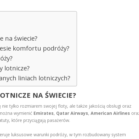
.
ze na świecie?
kresie komfortu podróży?
róży?
y lotnicze?
anych liniach lotniczych?
LOTNICZE NA ŚWIECIE?
ę nie tylko rozmiarem swojej floty, ale także jakością obsługi oraz
 można wymienić
Emirates
,
Qatar Airways
,
American Airlines
ora
 atuty, które przyciągają pasażerów.
 oferuje luksusowe warunki podróży, w tym rozbudowany system