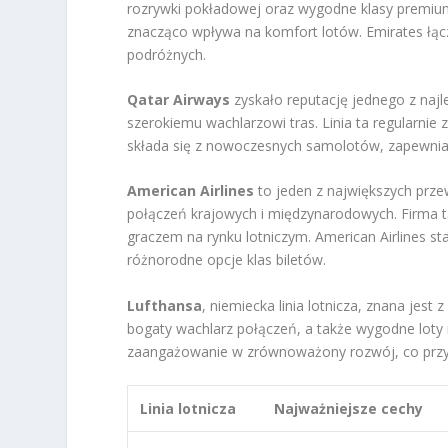
rozrywki pokładowej oraz wygodne klasy premium.
znacząco wpływa na komfort lotów. Emirates łącz
podróżnych.
Qatar Airways
zyskało reputację jednego z naj
szerokiemu wachlarzowi tras. Linia ta regularnie z
składa się z nowoczesnych samolotów, zapewniaj
American Airlines
to jeden z największych prz
połączeń krajowych i międzynarodowych. Firma ta
graczem na rynku lotniczym. American Airlines s
różnorodne opcje klas biletów.
Lufthansa
, niemiecka linia lotnicza, znana jes
bogaty wachlarz połączeń, a także wygodne loty 
zaangażowanie w zrównoważony rozwój, co przy
Linia lotnicza
Najważniejsze cechy