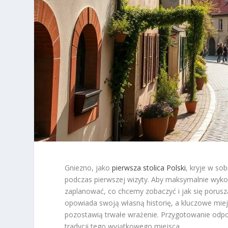
Gniezno, jako
pierwsza stolica Polski
, kryje w so
podczas pierwszej wizyty. Aby maksymalnie wykor
zaplanować, co chcemy zobaczyć i jak się poru
opowiada swoją własną historię, a kluczowe miej
pozostawią trwałe wrażenie. Przygotowanie odpow
tradycji tego wyjątkowego miejsca.