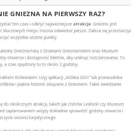
IE GNIEZNA
NA PIERWSZY RAZ?
rzystać ten czas i odkryć najważniejsze
atrakcje
. Gniezno jest
 kluczowych miejsc można odwiedzić pieszo. Zaleca się przeznaczy
czyć wszystkie istotne punkty.
Katedrę Gnieźnieńską z Drzwiami Gnieźnieńskimi oraz Muzeum
dziny otwarcia i dostępność biletów, aby uniknąć rozczarowania. To
y, a czas spędzony tu to około 2 godziny.
Traktem Królewskim. Użyj aplikacji „Królika GOń” lub przewodnika
ólików i piękne historie związane z Gnieznem. Takie zwiedzanie
ę do okolicznych atrakcji, takich jak Ostrów Lednicki czy Muzeum
ed zaplanowaniem wizyty dokładnie sprawdzić godziny otwarcia i
zczycie sezonu turystycznego.
by dostarczyć aktualnych map i porad dotyczących zwiedzania.