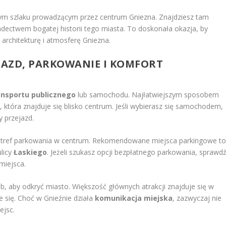
ym szlaku prowadzącym przez centrum Gniezna. Znajdziesz tam
adectwem bogatej historii tego miasta. To doskonała okazja, by
architekturę i atmosferę Gniezna.
JAZD, PARKOWANIE I KOMFORT
ansportu publicznego
lub samochodu. Najłatwiejszym sposobem
e
, która znajduje się blisko centrum. Jeśli wybierasz się samochodem,
y przejazd.
h stref parkowania w centrum. Rekomendowane miejsca parkingowe t
ulicy
Łaskiego
. Jeżeli szukasz opcji bezpłatnego parkowania, sprawd
miejsca.
b, aby odkryć miasto. Większość głównych atrakcji znajduje się w
e się. Choć w Gnieźnie działa
komunikacja miejska
, zazwyczaj nie
ejsc.