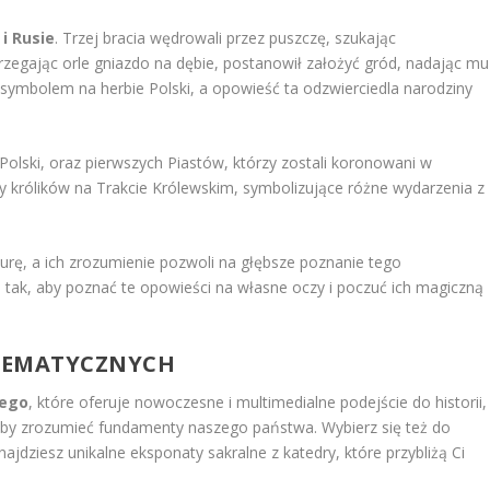
i Rusie
. Trzej bracia wędrowali przez puszczę, szukając
rzegając orle gniazdo na dębie, postanowił założyć gród, nadając mu
 symbolem na herbie Polski, a opowieść ta odzwierciedla narodziny
 Polski, oraz pierwszych Piastów, którzy zostali koronowani w
by królików na Trakcie Królewskim, symbolizujące różne wydarzenia z
urę, a ich zrozumienie pozwoli na głębsze poznanie tego
tak, aby poznać te opowieści na własne oczy i poczuć ich magiczną
TEMATYCZNYCH
iego
, które oferuje nowoczesne i multimedialne podejście do historii,
, aby zrozumieć fundamenty naszego państwa. Wybierz się też do
znajdziesz unikalne eksponaty sakralne z katedry, które przybliżą Ci