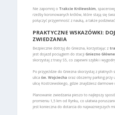
Nie zapomnij o
Trakcie Królewskim
, spacerow
rzeźby koronowanych królów, które stają się świ
połączyć przyjemność z nauką, a także podziwiać 
PRAKTYCZNE WSKAZÓWKI: DO
ZWIEDZANIA
Bezpiecznie dotrzyj do Gniezna, korzystając z
tr
jest dojazd pociągiem do stacji
Gniezno Główn
skorzystaj z trasy S5, co zapewni szybki i wygodn
Po przyjeździe do Gniezna skorzystaj z płatnyc
ulica
św. Wojciecha
oraz obszerny parking przy 
ulicę Kostrzewskiego, gdzie znajdziesz darmowe 
Planowanie zwiedzania pieszo to najlepszy sposó
promieniu 1,5 km od Rynku, co ułatwia poruszani
jest konieczna do dotarcia do najważniejszych mi