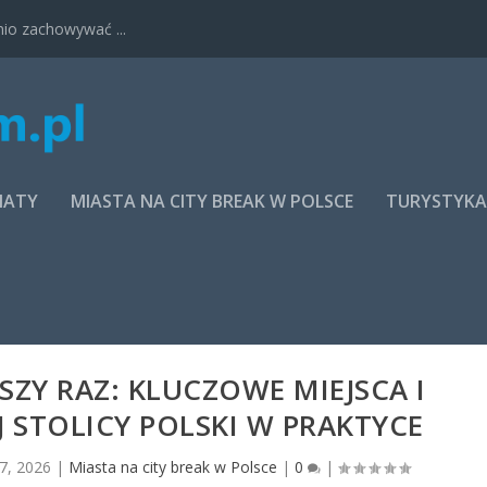
nio zachowywać ...
MATY
MIASTA NA CITY BREAK W POLSCE
TURYSTYK
ZY RAZ: KLUCZOWE MIEJSCA I
J STOLICY POLSKI W PRAKTYCE
 7, 2026
|
Miasta na city break w Polsce
|
0
|