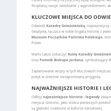
Rozplanuj swoje zwiedzanie z wyprzedzeniem, ab
KLUCZOWE MIEJSCA DO ODWI
Odwiedź
Katedrę Gnieźnieńską
, najważniejszy
świątynia, łącząca w sobie bogatą historię z p
Muzeum Początków Państwa Polskiego
, kt
Polski.
Warto także zobaczyć
Ruiny Katedry Gnieźnień
oraz
Pomnik Biskupa Jordana
, symbolizujący 
Zaplanowanie wizyty w tych kluczowych miejscach 
pobyt w Gnieźnie niezapomnianą przygodą.
NAJWAŻNIEJSZE HISTORIE I L
Odkryj
najważniejsze historie
i
legendy
związa
miejsca. Gniezno, jako stolica pierwszych polski
są głęboko osadzone w kulturze narodowej.