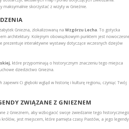
y maksymalnie skorzystać z wizyty w Gnieźnie.
EDZENIA
 zabytek Gniezna, zlokalizowaną na
Wzgórzu Lecha
. To gotycka
ięknem architektury. Kolejnym obowiązkowym punktem jest nowoczesn
óre prezentuje interaktywne wystawy dotyczące wczesnych dziejów
skiej
, które przypominają o historycznym znaczeniu tego miejsca
duchowe dziedzictwo Gniezna.
zapewni Ci głęboki wgląd w historię i kulturę regionu, czyniąc Twój
EGENDY ZWIĄZANE Z GNIEZNEM
ne z Gnieznem, aby wzbogacić swoje zwiedzanie tego historyczneg
ch królów, jest miejscem, które pamięta czasy Piastów, a jego legendy