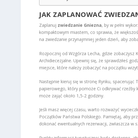
JAK ZAPLANOWAĆ
ZWIEDZAN
Zaplanuj
zwiedzanie Gniezna
, by w pełni wyko
kompaktowym miastem, co sprawia, że większość
na zwiedzanie przynajmniej jeden dzień, aby zoba
Rozpocznij od Wzgórza Lecha, gdzie zobaczysz 
Archidiecezjalne. Upewnij się, że sprawdziłeś go
miejsce, które należy zobaczyć na początku wizyt
Następnie kieruj się w stronę Rynku, spacerując 
papierowego, który pomoże Ci odkrywać rzeźby kr
może zająć około 1,5-2 godziny.
Jeśli masz więcej czasu, warto rozważyć wycieczk
Początków Państwa Polskiego. Pamiętaj, aby prz
dokonać ewentualnych rezerwacji, zwłaszcza w s
Punkty informacji turystycznej będą dostępne, a