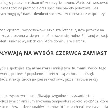
 usług są znacznie
niższe
niż w szczycie sezonu. Warto zainwestowa
ożna liczyć na promocje oraz specjalne pakiety pobytowe. Bez
owych mogą być nawet
dwukrotnie
niższe w czerwcu niż w lipcu czy
yja lepszemu wypoczynkowi. Mniejsza liczba turystów pozwala na
 szczycie sezonu w sierpniu może okazać się trudne. Zaplanuj wakacj
fert i uniknąć wysokich cen, które dominują w sierpniu.
PŁYWAJĄ NA WYBÓR CZERWCA ZAMIAST
yć się spokojniejszą
atmosferą
i mniejszymi
tłumami
. Wybór tego
ania, ponieważ popularne kurorty nie są zatłoczone. Dzięki
tać z atrakcji, takich jak piesze wędrówki, jazda na rowerze czy
ywnego wypoczynku, umożliwiając wygodne korzystanie z tras
 dłuższymi dniami i umiarkowaną temperaturą (około 20–25°C), któr
z to możesz uniknąć upałów i tłumów, które są charakterystyczne dl