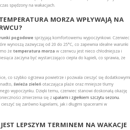
 czas spędzony na wakacjach.
 TEMPERATURA MORZA WPŁYWAJĄ NA
ERWCU?
runki pogodowe
sprzyjają komfortowemu wypoczynkowi. Czerwiec
tóre wynoszą zazwyczaj od 20 do 25°C, co zapewnia idealne warunki
Mimo że
temperatura morza
w czerwcu jest nieco chłodniejsza i
siąca zaczyna być wystarczająco ciepła do kąpieli, co sprawia, że
ońce, co szybko ogrzewa powietrze i pozwala cieszyć się dodatkowym
onadto,
świeża zieleń
otaczająca plaże oraz mniejsze tłumy
jnego wypoczynku. Dzięki temu, czerwiec stanowi doskonałą okazję
nieczności zmierzenia się z
upałami i zgiełkiem szczytu sezonu
.
cieszyć się zarówno kąpielami, jak i długimi spacerami w
 JEST LEPSZYM TERMINEM NA WAKACJE