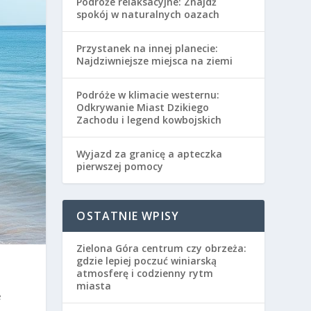
Podróże relaksacyjne: Znajdź
spokój w naturalnych oazach
Przystanek na innej planecie:
Najdziwniejsze miejsca na ziemi
Podróże w klimacie westernu:
Odkrywanie Miast Dzikiego
Zachodu i legend kowbojskich
Wyjazd za granicę a apteczka
pierwszej pomocy
OSTATNIE WPISY
Zielona Góra centrum czy obrzeża:
gdzie lepiej poczuć winiarską
atmosferę i codzienny rytm
m
miasta
e