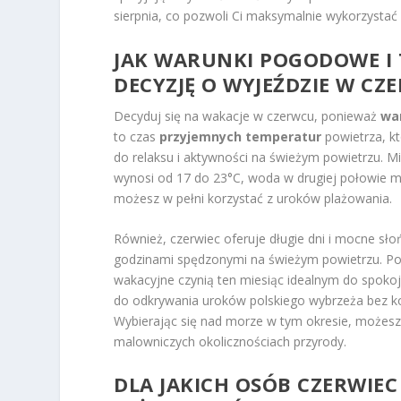
sierpnia, co pozwoli Ci maksymalnie wykorzystać
JAK WARUNKI POGODOWE I
DECYZJĘ O WYJEŹDZIE W CZ
Decyduj się na wakacje w czerwcu, ponieważ
wa
to czas
przyjemnych temperatur
powietrza, k
do relaksu i aktywności na świeżym powietrzu. 
wynosi od 17 do 23°C, woda w drugiej połowie mie
możesz w pełni korzystać z uroków plażowania.
Również, czerwiec oferuje długie dni i mocne sł
godzinami spędzonymi na świeżym powietrzu. P
wakacyjne czynią ten miesiąc idealnym do spoko
do odkrywania uroków polskiego wybrzeża bez ko
Wybierając się nad morze w tym okresie, możesz 
malowniczych okolicznościach przyrody.
DLA JAKICH OSÓB CZERWIEC