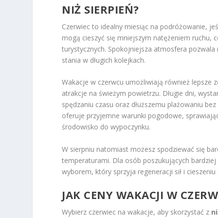
NIŻ SIERPIEŃ?
Czerwiec to idealny miesiąc na podróżowanie, jeś
mogą cieszyć się mniejszym natężeniem ruchu, co
turystycznych. Spokojniejsza atmosfera pozwala
stania w długich kolejkach.
Wakacje w czerwcu umożliwiają również lepsze zo
atrakcje na świeżym powietrzu. Długie dni, wyst
spędzaniu czasu oraz dłuższemu plażowaniu bez 
oferuje przyjemne warunki pogodowe, sprawiające
środowisko do wypoczynku.
W sierpniu natomiast możesz spodziewać się bard
temperaturami. Dla osób poszukujących bardziej
wyborem, który sprzyja regeneracji sił i cieszeni
JAK CENY WAKACJI W CZERW
Wybierz czerwiec na wakacje, aby skorzystać z
n