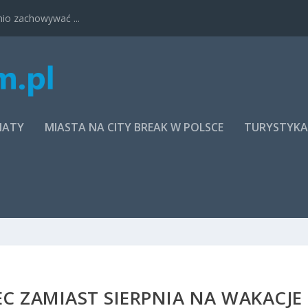
nio zachowywać ...
MATY
MIASTA NA CITY BREAK W POLSCE
TURYSTYK
C ZAMIAST SIERPNIA NA WAKACJE