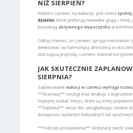
NIŻ SIERPIEŃ?
Wybierz czerwiec na wakacje, jeśli cenisz
spokój
dziećmi
, które preferują niewielkie grupy i mnie
poszukują
aktywnego wypoczynku
w komfort
Odkryj również, że czerwiec sprzyja miłośnikom 
delektować się harmonijną atmosferą w otoczeniu 
otaczającą przyrodą, czerwiec stanowi korzystnie
JAK SKUTECZNIE ZAPLANOW
SIERPNIA?
Zaplanowanie
wakacji w czerwcu wymaga rozważ
**Rezerwuj** noclegi oraz atrakcje z wyprzedzeni
Najlepiej szukać miejsc, które są mniej popularn
**Zaplanuj** swoje dni, uwzględniając lokalne a
dostępność wydarzeń kulturalnych lub sportowych
**Podczas poszukiwania** destynacji zwróć uwag