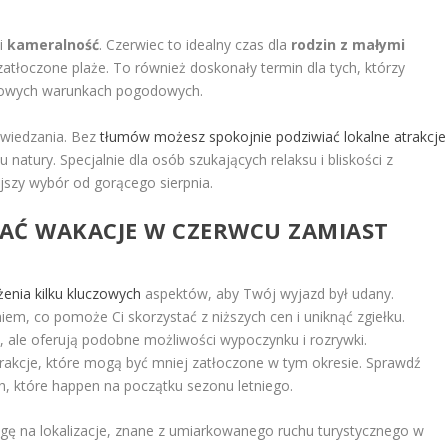
i
kameralność
. Czerwiec to idealny czas dla
rodzin z małymi
j zatłoczone plaże. To również doskonały termin dla tych, którzy
owych warunkach pogodowych.
zwiedzania. Bez
tłumów możesz spokojnie podziwiać lokalne atrakcje
natury. Specjalnie dla osób szukających relaksu i bliskości z
jszy wybór od gorącego sierpnia.
AĆ WAKACJE W CZERWCU ZAMIAST
enia kilku kluczowych
aspektów, aby Twój wyjazd był udany.
em, co pomoże Ci skorzystać z niższych cen i uniknąć zgiełku.
e, ale oferują podobne możliwości wypoczynku i rozrywki.
trakcje, które mogą być mniej zatłoczone w tym okresie. Sprawdź
, które happen na początku sezonu letniego.
ę na lokalizacje, znane z umiarkowanego ruchu turystycznego w