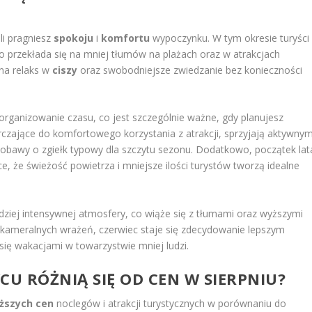
li pragniesz
spokoju
i
komfortu
wypoczynku. W tym okresie turyści
 przekłada się na mniej tłumów na plażach oraz w atrakcjach
 na relaks w
ciszy
oraz swobodniejsze zwiedzanie bez konieczności
rganizowanie czasu, co jest szczególnie ważne, gdy planujesz
arczające do komfortowego korzystania z atrakcji, sprzyjają aktywny
obawy o zgiełk typowy dla szczytu sezonu. Dodatkowo, początek lat
, że świeżość powietrza i mniejsze ilości turystów tworzą idealne
ziej intensywnej atmosfery, co wiąże się z tłumami oraz wyższymi
 kameralnych wrażeń, czerwiec staje się zdecydowanie lepszym
u się wakacjami w towarzystwie mniej ludzi.
CU RÓŻNIĄ SIĘ OD CEN W SIERPNIU?
iższych cen
noclegów i atrakcji turystycznych w porównaniu do