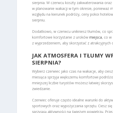
sierpnia. W czerwcu koszty zakwaterowania oraz
w planowanie wakacji w tym okresie, ponieważ m
względu na kierunek podróży, ceny pokoi hotel
sierpniu.
Dodatkowo, w czerwcu unikniesz tłumów, co sprz
komfortowe korzystanie z uroków
miejsca
, co w
z wyprzedzeniem, aby skorzystać z atrakcyjnych o
JAK ATMOSFERA I TŁUMY W
SIERPNIA?
Wybierz czerwiec jako czas na wakacje, aby ciesz
miesiąca sprzyja większemu komfortowi podróżow
mniejszej liczbie turystów możesz łatwiej skorzys
zwiedzanie.
Czerwiec oferuje często idealne warunki do akt
sportowych oraz wypożyczania sprzętu. Ciesz się
sprzyjają aktywności na świeżym powietrzu. Prze