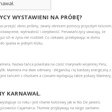
nawał.
YCY WYSTAWIENI NA PRÓBĘ?
usi przejść okres próbny, zwany okresem pomocy przyszłym teściom
poświęcenie, wytrwałość i cierpliwość. Peruwiańczycy uważają, że
c już ich w życiu nie rozdzieli. Co ciekawe, przebywając w domu
do spania w jednym łóżku.
rinera
. Nazwa tańca powstała na cześć marynarki wojennej Peru,
cyfik. Marinera ma dwie odmiany : elegancką i tę bardziej energiczną z
est tańcem z chustami a czasami występują także pokazy Marinery,
NY KARNAWAŁ.
występuje co roku i jest równie kolorowy jak w Rio De Janeiro.
ejscowości Cajamarca. Tłumnie przybywają na niego zarówno