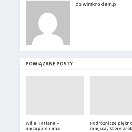
zolwimkrokiem.pl
POWIĄZANE POSTY
Willa Tatiana –
Podróżnicze piękno
niezapomniana
miejsca, które zro
gościnność i podhalańska