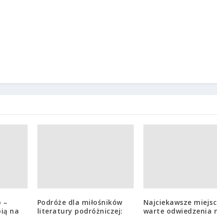
Podróże dla miłośników
literatury podróżniczej:
 –
Najciekawsze miejs
Zwiedzanie miejsc
bią na
warte odwiedzenia 