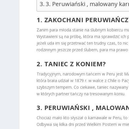
3. Peruwiański , malowany kar
1. ZAKOCHANI PERUWIAŃCZ
Zanim para młoda stanie na ślubnym kobiercu m
Wystawieni są na próbę, która ma sprawdzić ich 
jeżeli uda im się przetrwać ten trudny czas, to ni
rodzinnym jeszcze przed ślubem, para ma prawo 
2. TANIEC Z KONIEM?
Tradycyjnym, narodowym tańcem w Peru jest
Ma
która brała udział w 1879 r. w walce z Chile o Pa
szybszym tempem. Co ciekawe, taniec nazywany j
w których partner tańczy na tresowanym koniu.
3. PERUWIAŃSKI , MALOWA
Chociaż mało kto słyszał o karnawale w Peru, to 
Odbywa się kilka dni przed Wielkim Postem w mi