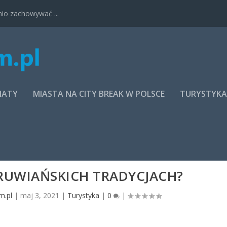
nio zachowywać ...
MATY
MIASTA NA CITY BREAK W POLSCE
TURYSTYK
ERUWIAŃSKICH TRADYCJACH?
m.pl
|
maj 3, 2021
|
Turystyka
|
0
|