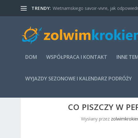
TRENDY:
Wietnamskiego savoir-vivre, jak odpowied
DOM
WSPÓŁPRACA I KONTAKT
INNE TE
WYJAZDY SEZONOWE I KALENDARZ PODRÓŻY
CO PISZCZY W P
Wysłany przez
zolwimkrokie