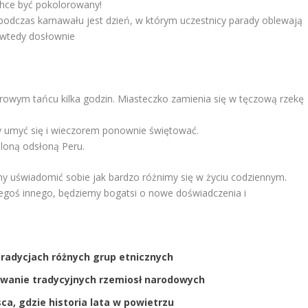
 chce być pokolorowany!
 podczas karnawału jest dzień, w którym uczestnicy parady oblewają
t wtedy dosłownie
lorowym tańcu kilka godzin. Miasteczko zamienia się w tęczową rzekę
y umyć się i wieczorem ponownie świętować.
aloną odsłoną Peru.
my uświadomić sobie jak bardzo różnimy się w życiu codziennym.
zegoś innego, będziemy bogatsi o nowe doświadczenia i
 tradycjach różnych grup etnicznych
nawanie tradycyjnych rzemiosł narodowych
ca, gdzie historia lata w powietrzu