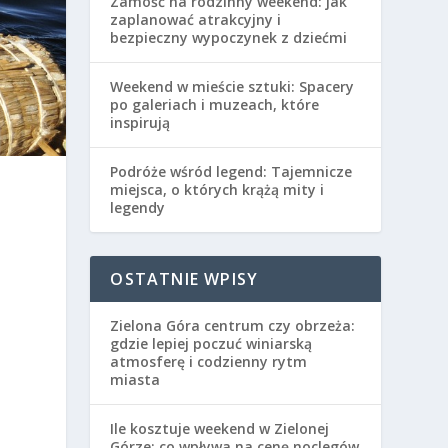
Zamość na rodzinny weekend: jak
zaplanować atrakcyjny i
bezpieczny wypoczynek z dziećmi
Weekend w mieście sztuki: Spacery
po galeriach i muzeach, które
inspirują
Podróże wśród legend: Tajemnicze
miejsca, o których krążą mity i
legendy
OSTATNIE WPISY
Zielona Góra centrum czy obrzeża:
gdzie lepiej poczuć winiarską
atmosferę i codzienny rytm
miasta
Ile kosztuje weekend w Zielonej
Górze: co wpływa na cenę noclegów