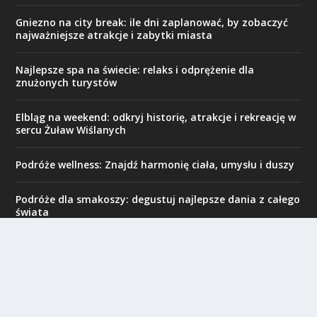
Gniezno na city break: ile dni zaplanować, by zobaczyć
najważniejsze atrakcje i zabytki miasta
Najlepsze spa na świecie: relaks i odprężenie dla
znużonych turystów
Elbląg na weekend: odkryj historię, atrakcje i rekreację w
sercu Żuław Wiślanych
Podróże wellness: Znajdź harmonię ciała, umysłu i duszy
Podróże dla smakoszy: degustuj najlepsze dania z całego
świata
Hotele inaczej: Nietypowe miejsca noclegowe na całym
świecie
Kulinarne podróże po Polsce – regionalne smaki Polski