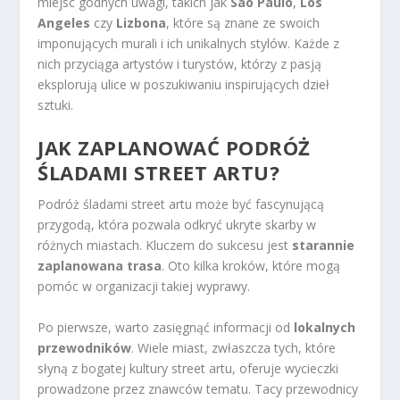
miejsc godnych uwagi, takich jak
São Paulo
,
Los
Angeles
czy
Lizbona
, które są znane ze swoich
imponujących murali i ich unikalnych stylów. Każde z
nich przyciąga artystów i turystów, którzy z pasją
eksplorują ulice w poszukiwaniu inspirujących dzieł
sztuki.
JAK ZAPLANOWAĆ PODRÓŻ
ŚLADAMI STREET ARTU?
Podróż śladami street artu może być fascynującą
przygodą, która pozwala odkryć ukryte skarby w
różnych miastach. Kluczem do sukcesu jest
starannie
zaplanowana trasa
. Oto kilka kroków, które mogą
pomóc w organizacji takiej wyprawy.
Po pierwsze, warto zasięgnąć informacji od
lokalnych
przewodników
. Wiele miast, zwłaszcza tych, które
słyną z bogatej kultury street artu, oferuje wycieczki
prowadzone przez znawców tematu. Tacy przewodnicy