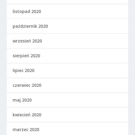
listopad 2020
październik 2020
wrzesień 2020
sierpień 2020
lipiec 2020
czerwiec 2020
maj 2020
kwiecień 2020
marzec 2020