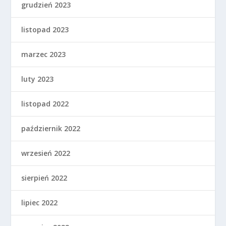
listopad 2023
marzec 2023
luty 2023
listopad 2022
październik 2022
wrzesień 2022
sierpień 2022
lipiec 2022
czerwiec 2022