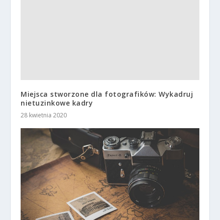
Miejsca stworzone dla fotografików: Wykadruj
nietuzinkowe kadry
28 kwietnia 2020