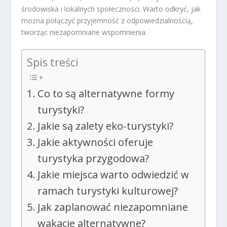
środowiska i lokalnych społeczności. Warto odkryć, jak
można połączyć przyjemność z odpowiedzialnością,
tworząc niezapomniane wspomnienia.
Spis treści
Co to są alternatywne formy
turystyki?
Jakie są zalety eko-turystyki?
Jakie aktywności oferuje
turystyka przygodowa?
Jakie miejsca warto odwiedzić w
ramach turystyki kulturowej?
Jak zaplanować niezapomniane
wakacje alternatywne?