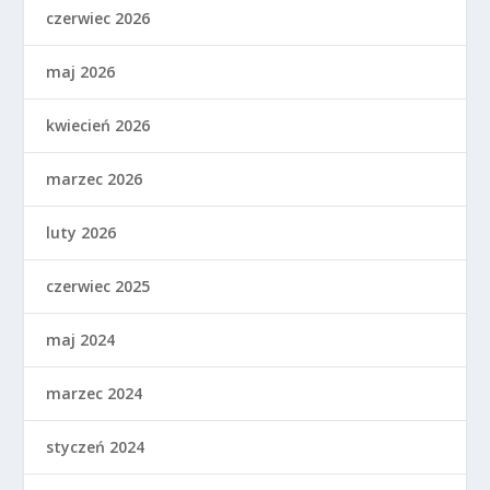
maj 2026
kwiecień 2026
marzec 2026
luty 2026
czerwiec 2025
maj 2024
marzec 2024
styczeń 2024
grudzień 2023