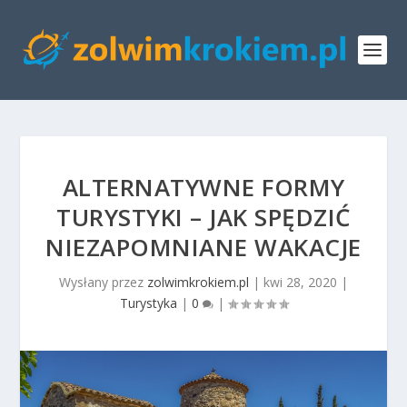
ALTERNATYWNE FORMY
TURYSTYKI – JAK SPĘDZIĆ
NIEZAPOMNIANE WAKACJE
Wysłany przez
zolwimkrokiem.pl
|
kwi 28, 2020
|
Turystyka
|
0
|