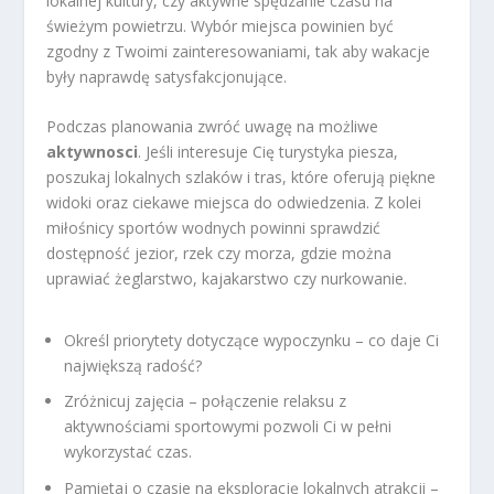
lokalnej kultury, czy aktywne spędzanie czasu na
świeżym powietrzu. Wybór miejsca powinien być
zgodny z Twoimi zainteresowaniami, tak aby wakacje
były naprawdę satysfakcjonujące.
Podczas planowania zwróć uwagę na możliwe
aktywnosci
. Jeśli interesuje Cię turystyka piesza,
poszukaj lokalnych szlaków i tras, które oferują piękne
widoki oraz ciekawe miejsca do odwiedzenia. Z kolei
miłośnicy sportów wodnych powinni sprawdzić
dostępność jezior, rzek czy morza, gdzie można
uprawiać żeglarstwo, kajakarstwo czy nurkowanie.
Określ priorytety dotyczące wypoczynku – co daje Ci
największą radość?
Zróżnicuj zajęcia – połączenie relaksu z
aktywnościami sportowymi pozwoli Ci w pełni
wykorzystać czas.
Pamiętaj o czasie na eksplorację lokalnych atrakcji –