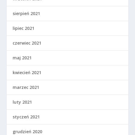
sierpień 2021
lipiec 2021
czerwiec 2021
maj 2021
kwiecień 2021
marzec 2021
luty 2021
styczeń 2021
grudzień 2020