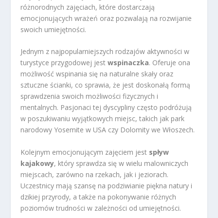
różnorodnych zajęciach, które dostarczają
emocjonujących wrażeń oraz pozwalają na rozwijanie
swoich umiejętności.
Jednym z najpopularniejszych rodzajów aktywności w
turystyce przygodowej jest
wspinaczka
. Oferuje ona
możliwość wspinania się na naturalne skały oraz
sztuczne ścianki, co sprawia, że jest doskonałą formą
sprawdzenia swoich możliwości fizycznych i
mentalnych. Pasjonaci tej dyscypliny często podróżują
w poszukiwaniu wyjątkowych miejsc, takich jak park
narodowy Yosemite w USA czy Dolomity we Włoszech.
Kolejnym emocjonującym zajęciem jest
spływ
kajakowy
, który sprawdza się w wielu malowniczych
miejscach, zarówno na rzekach, jak i jeziorach.
Uczestnicy mają szansę na podziwianie piękna natury i
dzikiej przyrody, a także na pokonywanie różnych
poziomów trudności w zależności od umiejętności.