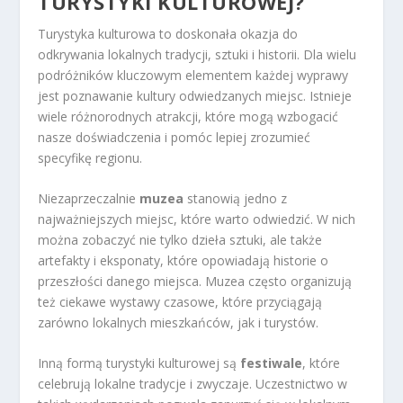
TURYSTYKI KULTUROWEJ?
Turystyka kulturowa to doskonała okazja do
odkrywania lokalnych tradycji, sztuki i historii. Dla wielu
podróżników kluczowym elementem każdej wyprawy
jest poznawanie kultury odwiedzanych miejsc. Istnieje
wiele różnorodnych atrakcji, które mogą wzbogacić
nasze doświadczenia i pomóc lepiej zrozumieć
specyfikę regionu.
Niezaprzeczalnie
muzea
stanowią jedno z
najważniejszych miejsc, które warto odwiedzić. W nich
można zobaczyć nie tylko dzieła sztuki, ale także
artefakty i eksponaty, które opowiadają historie o
przeszłości danego miejsca. Muzea często organizują
też ciekawe wystawy czasowe, które przyciągają
zarówno lokalnych mieszkańców, jak i turystów.
Inną formą turystyki kulturowej są
festiwale
, które
celebrują lokalne tradycje i zwyczaje. Uczestnictwo w