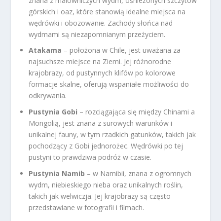
znana z malowniczych wydm, ośnieżonych szczytów
górskich i oaz, które stanowią idealne miejsca na
wędrówki i obozowanie. Zachody słońca nad
wydmami są niezapomnianym przeżyciem.
Atakama
– położona w Chile, jest uważana za
najsuchsze miejsce na Ziemi. Jej różnorodne
krajobrazy, od pustynnych klifów po kolorowe
formacje skalne, oferują wspaniałe możliwości do
odkrywania.
Pustynia Gobi
– rozciągająca się między Chinami a
Mongolią, jest znana z surowych warunków i
unikalnej fauny, w tym rzadkich gatunków, takich jak
pochodzący z Gobi jednorożec. Wędrówki po tej
pustyni to prawdziwa podróż w czasie.
Pustynia Namib
– w Namibii, znana z ogromnych
wydm, niebieskiego nieba oraz unikalnych roślin,
takich jak welwiczja. Jej krajobrazy są często
przedstawiane w fotografii i filmach.