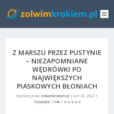
Z MARSZU PRZEZ PUSTYNIE
– NIEZAPOMNIANE
WĘDRÓWKI PO
NAJWIĘKSZYCH
PIASKOWYCH BŁONIACH
Wysłany przez
zolwimkrokiem.pl
|
wrz 28, 2022
|
Turystyka
|
0
|