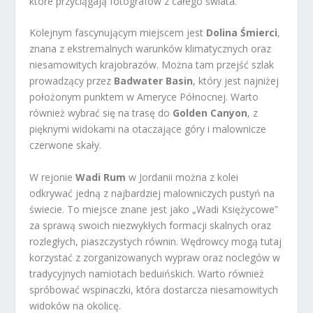
które przyciągają fotografów z całego świata.
Kolejnym fascynującym miejscem jest
Dolina Śmierci
,
znana z ekstremalnych warunków klimatycznych oraz
niesamowitych krajobrazów. Można tam przejść szlak
prowadzący przez
Badwater Basin
, który jest najniżej
położonym punktem w Ameryce Północnej. Warto
również wybrać się na trasę do
Golden Canyon
, z
pięknymi widokami na otaczające góry i malownicze
czerwone skały.
W rejonie
Wadi Rum
w Jordanii można z kolei
odkrywać jedną z najbardziej malowniczych pustyń na
świecie. To miejsce znane jest jako „Wadi Księżycowe”
za sprawą swoich niezwykłych formacji skalnych oraz
rozległych, piaszczystych równin. Wędrowcy mogą tutaj
korzystać z zorganizowanych wypraw oraz noclegów w
tradycyjnych namiotach beduińskich. Warto również
spróbować wspinaczki, która dostarcza niesamowitych
widoków na okolicę.