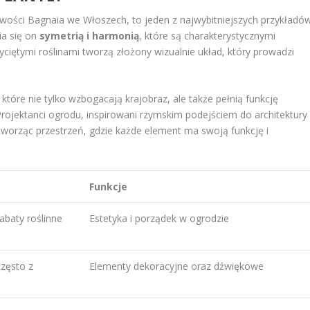
cowości Bagnaia we Włoszech, to jeden z najwybitniejszych przykładó
a się on
symetrią i harmonią
, które są charakterystycznymi
yciętymi roślinami tworzą złożony wizualnie układ, który prowadzi
, które nie tylko wzbogacają krajobraz, ale także pełnią funkcję
ojektanci ogrodu, inspirowani rzymskim podejściem do architektury
 tworząc przestrzeń, gdzie każde element ma swoją funkcję i
Funkcje
abaty roślinne
Estetyka i porządek w ogrodzie
często z
Elementy dekoracyjne oraz dźwiękowe