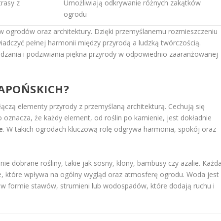
rasy z
Umożliwiają odkrywanie różnych zakątków
ogrodu
ów ogrodów oraz architektury. Dzięki przemyślanemu rozmieszczeniu
dczyć pełnej harmonii między przyrodą a ludzką twórczością.
dzania i podziwiania piękna przyrody w odpowiednio zaaranżowanej
JAPOŃSKICH?
 łączą elementy przyrody z przemyślaną architekturą. Cechują się
o oznacza, że każdy element, od roślin po kamienie, jest dokładnie
e
. W takich ogrodach kluczową rolę odgrywa harmonia, spokój oraz
e dobrane rośliny, takie jak sosny, klony, bambusy czy azalie. Każd
ce, które wpływa na ogólny wygląd oraz atmosferę ogrodu. Woda jest
w formie stawów, strumieni lub wodospadów, które dodają ruchu i