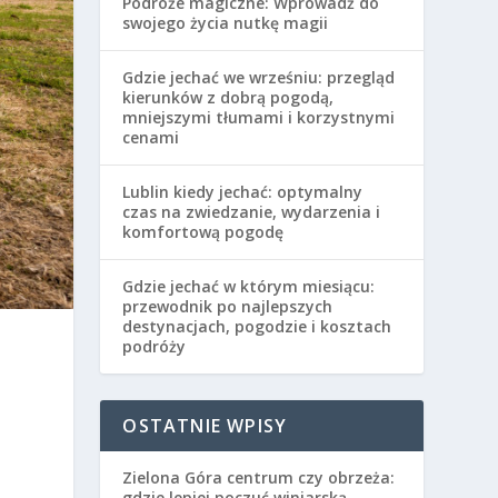
Podróże magiczne: Wprowadź do
swojego życia nutkę magii
Gdzie jechać we wrześniu: przegląd
kierunków z dobrą pogodą,
mniejszymi tłumami i korzystnymi
cenami
Lublin kiedy jechać: optymalny
czas na zwiedzanie, wydarzenia i
komfortową pogodę
Gdzie jechać w którym miesiącu:
przewodnik po najlepszych
destynacjach, pogodzie i kosztach
podróży
a
OSTATNIE WPISY
Zielona Góra centrum czy obrzeża:
gdzie lepiej poczuć winiarską