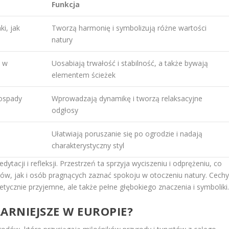
Funkcja
i, jak
Tworzą harmonię i symbolizują różne wartości
natury
e w
Uosabiają trwałość i stabilność, a także bywają
elementem ścieżek
dospady
Wprowadzają dynamikę i tworzą relaksacyjne
odgłosy
Ułatwiają poruszanie się po ogrodzie i nadają
charakterystyczny styl
acji i refleksji. Przestrzeń ta sprzyja wyciszeniu i odprężeniu, co
ów, jak i osób pragnących zaznać spokoju w otoczeniu natury. Cech
tetycznie przyjemne, ale także pełne głębokiego znaczenia i symboliki
ARNIEJSZE W EUROPIE?