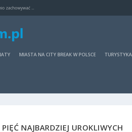
nio zachowywać ...
MATY
MIASTA NA CITY BREAK W POLSCE
TURYSTYK
 PIĘĆ NAJBARDZIEJ UROKLIWYCH