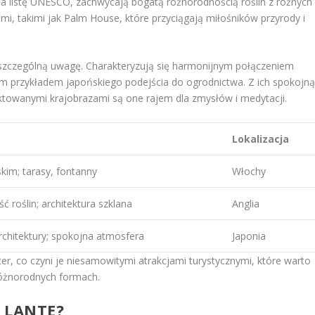
na listę UNESCO, zachwycają bogatą różnorodnością roślin z różnych
i, takimi jak Palm House, które przyciągają miłośników przyrody i
szczególną uwagę. Charakteryzują się harmonijnym połączeniem
ałym przykładem japońskiego podejścia do ogrodnictwa. Z ich spokojn
ktowanymi krajobrazami są one rajem dla zmysłów i medytacji.
Lokalizacja
kim; tarasy, fontanny
Włochy
 roślin; architektura szklana
Anglia
rchitektury; spokojna atmosfera
Japonia
er, co czyni je niesamowitymi atrakcjami turystycznymi, które warto
różnorodnych formach.
 LANTE?