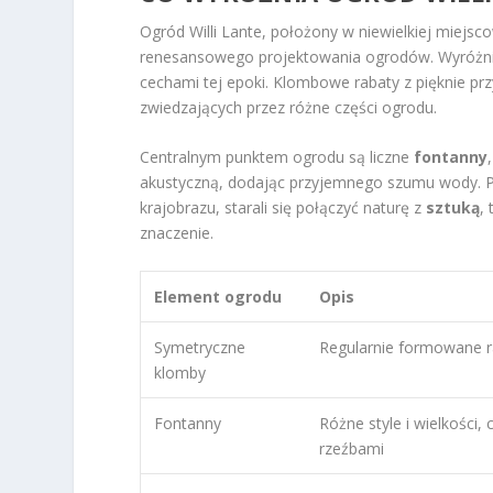
Ogród Willi Lante, położony w niewielkiej miejs
renesansowego projektowania ogrodów. Wyróżni
cechami tej epoki. Klombowe rabaty z pięknie prz
zwiedzających przez różne części ogrodu.
Centralnym punktem ogrodu są liczne
fontanny
akustyczną, dodając przyjemnego szumu wody. Pr
krajobrazu, starali się połączyć naturę z
sztuką
,
znaczenie.
Element ogrodu
Opis
Symetryczne
Regularnie formowane r
klomby
Fontanny
Różne style i wielkości, 
rzeźbami