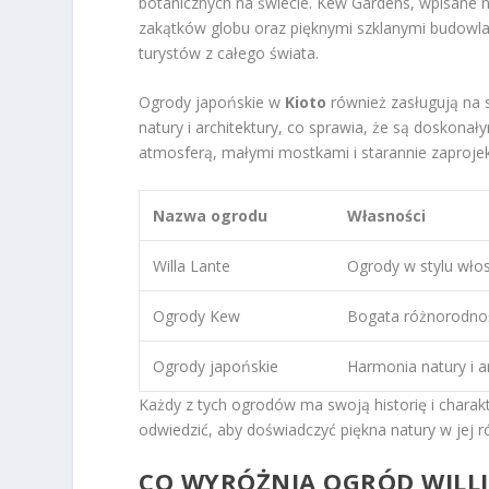
botanicznych na świecie. Kew Gardens, wpisane 
zakątków globu oraz pięknymi szklanymi budowlam
turystów z całego świata.
Ogrody japońskie w
Kioto
również zasługują na 
natury i architektury, co sprawia, że są doskon
atmosferą, małymi mostkami i starannie zaproje
Nazwa ogrodu
Własności
Willa Lante
Ogrody w stylu włos
Ogrody Kew
Bogata różnorodność
Ogrody japońskie
Harmonia natury i a
Każdy z tych ogrodów ma swoją historię i charakt
odwiedzić, aby doświadczyć piękna natury w jej 
CO WYRÓŻNIA OGRÓD WILLI