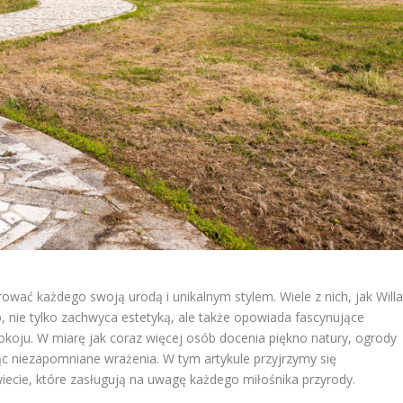
ować każdego swoją urodą i unikalnym stylem. Wiele z nich, jak Will
 nie tylko zachwyca estetyką, ale także opowiada fascynujące
spokoju. W miarę jak coraz więcej osób docenia piękno natury, ogrody
ąc niezapomniane wrażenia. W tym artykule przyjrzymy się
ecie, które zasługują na uwagę każdego miłośnika przyrody.