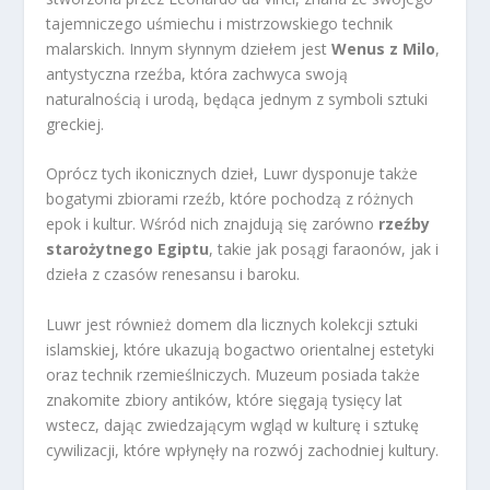
tajemniczego uśmiechu i mistrzowskiego technik
malarskich. Innym słynnym dziełem jest
Wenus z Milo
,
antystyczna rzeźba, która zachwyca swoją
naturalnością i urodą, będąca jednym z symboli sztuki
greckiej.
Oprócz tych ikonicznych dzieł, Luwr dysponuje także
bogatymi zbiorami rzeźb, które pochodzą z różnych
epok i kultur. Wśród nich znajdują się zarówno
rzeźby
starożytnego Egiptu
, takie jak posągi faraonów, jak i
dzieła z czasów renesansu i baroku.
Luwr jest również domem dla licznych kolekcji sztuki
islamskiej, które ukazują bogactwo orientalnej estetyki
oraz technik rzemieślniczych. Muzeum posiada także
znakomite zbiory antików, które sięgają tysięcy lat
wstecz, dając zwiedzającym wgląd w kulturę i sztukę
cywilizacji, które wpłynęły na rozwój zachodniej kultury.