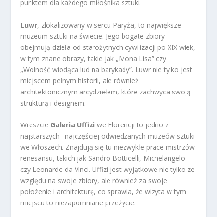
punktem dla każdego miłośnika sztuki.
Luwr
, zlokalizowany w sercu Paryża, to największe
muzeum sztuki na świecie. Jego bogate zbiory
obejmują dzieła od starożytnych cywilizacji po XIX wiek,
w tym znane obrazy, takie jak „Mona Lisa” czy
„Wolność wiodąca lud na barykady”. Luwr nie tylko jest
miejscem pełnym historii, ale również
architektonicznym arcydziełem, które zachwyca swoją
strukturą i designem.
Wreszcie
Galeria Uffizi
we Florencji to jedno z
najstarszych i najczęściej odwiedzanych muzeów sztuki
we Włoszech. Znajdują się tu niezwykłe prace mistrzów
renesansu, takich jak Sandro Botticelli, Michelangelo
czy Leonardo da Vinci. Uffizi jest wyjątkowe nie tylko ze
względu na swoje zbiory, ale również za swoje
położenie i architekturę, co sprawia, że wizyta w tym
miejscu to niezapomniane przeżycie.