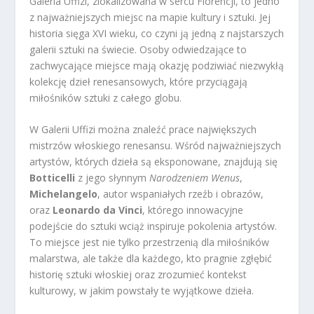
Galeria Uffizi, zlokalizowana w sercu Florencji, to jedno
z najważniejszych miejsc na mapie kultury i sztuki. Jej
historia sięga XVI wieku, co czyni ją jedną z najstarszych
galerii sztuki na świecie. Osoby odwiedzające to
zachwycające miejsce mają okazję podziwiać niezwykłą
kolekcję dzieł renesansowych, które przyciągają
miłośników sztuki z całego globu.
W Galerii Uffizi można znaleźć prace największych
mistrzów włoskiego renesansu. Wśród najważniejszych
artystów, których dzieła są eksponowane, znajdują się
Botticelli
z jego słynnym
Narodzeniem Wenus
,
Michelangelo
, autor wspaniałych rzeźb i obrazów,
oraz
Leonardo da Vinci
, którego innowacyjne
podejście do sztuki wciąż inspiruje pokolenia artystów.
To miejsce jest nie tylko przestrzenią dla miłośników
malarstwa, ale także dla każdego, kto pragnie zgłębić
historię sztuki włoskiej oraz zrozumieć kontekst
kulturowy, w jakim powstały te wyjątkowe dzieła.