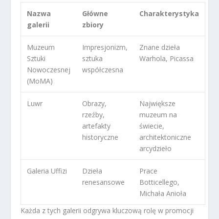
Nazwa
Główne
Charakterystyka
galerii
zbiory
Muzeum
Impresjonizm,
Znane dzieła
Sztuki
sztuka
Warhola, Picassa
Nowoczesnej
współczesna
(MoMA)
Luwr
Obrazy,
Największe
rzeźby,
muzeum na
artefakty
świecie,
historyczne
architektoniczne
arcydzieło
Galeria Uffizi
Dzieła
Prace
renesansowe
Botticellego,
Michała Anioła
Każda z tych galerii odgrywa kluczową rolę w promocji