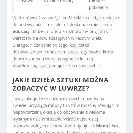
czasowe
aktualne tematy
młodsze
pokolenia
Warto również zauważyć, że MoMA to nie tylko miejsce
do podziwiania sztuki, ale też doskonałe miejsce do
edukacji
. Muzeum oferuje różnorodne programy i
warsztaty dla odwiedzających w każdym wieku.
Dlatego, niezależnie od tego, czy jesteś
doświadczonym koneserem sztuki, czy osobą, która
dopiero zaczyna swoją przygodę z kulturą
współczesną, każdy znajdzie tu coś dla siebie.
JAKIE DZIEŁA SZTUKI MOŻNA
ZOBACZYĆ W LUWRZE?
Luwr, jako jedno z najważniejszych muzeów na
świecie, przyciąga miliony turystów rocznie, oferując im
niepowtarzalną okazję do obcowania z wieloma
wybitnymi dziełami sztuki. Wśród najbardziej
rozpoznawalnych eksponatów znajduje się
Mona Lisa
,
stworzona przez Leonardo da Vinci, znana ze swojego