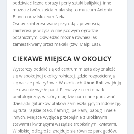
podziwiać liczne obrazy i perły sztuki balijskiej. Inne
muzea z twórczością malarską to muzeum Antonia
Blanco oraz Muzeum Neka.
Osoby zainteresowane przyrodą z pewnością
zainteresuje wizyta w miejscowym ogrodzie
botanicznym. Odwiedzić można również las
zamieszkiwany przez makaki (tzw. Małpi Las).
CIEKAWE MIEJSCA W OKOLICY
Wystarczy oddalić się od centrum miasta aby znaleźć
się w spokojnej okolicy rolniczej, gdzie rozpościerają
się wielkie pola ryżowe. W okolicach
Ubud Bali
znajdują
się dwa niezwykłe parki. Pierwszy z nich to park
ornitologiczny, w którym będzie nam dane podziwiać
dziesiątki gatunków ptaków zamieszkujących Indonezję.
Są tutaj rajskie ptaki, flamingi, pelikany, papugi i wiele
innych. Miejsce wygląda przepięknie z urokliwymi
stawami i kwitnącymi wszędzie tropikalnymi kwiatami.
W bliskiej odległości znajduje się również park gadów.