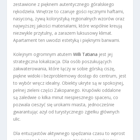
zestawione z pięknem autentycznego góralskiego
rękodzieła. Wnętrze to czaruje gości ręcznymi haftami,
nasyconą, żywą kolorystyką regionalnych wzorów oraz
najwyższej jakości materiałami, które wspólnie kreują
niezwykle przytulny, a zarazem luksusowy klimat.
Apartament ten uwodzi estetyką i pięknymi barwami.
Kolejnym ogromnym atutem
Willi Tatiana
jest jej
strategiczna lokalizacja. Dla osób poszukujących
zakwaterowania, które łączy w sobie górską ciszę,
piękne widoki i bezproblemowy dostęp do centrum, jest
to wybór wręcz idealny. Obiekty ukryte są w spokojnej,
pełnej zieleni części Zakopanego. Krupówki oddalone
są zaledwie o kilka minut niespiesznego spaceru, co
pozwala cieszyć się urokami miasta, jednocześnie
gwarantując azyl od turystycznego zgiełku głównych
ulic.
Dla entuzjastów aktywnego spędzania czasu to wprost