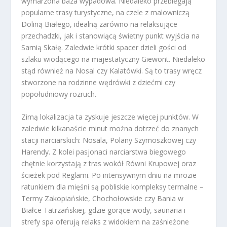
wymarzona baza wypadowa. Niedaleko przebiegają
popularne trasy turystyczne, na czele z malowniczą
Doliną Białego, idealną zarówno na relaksujące
przechadzki, jak i stanowiącą świetny punkt wyjścia na
Sarnią Skałę. Zaledwie krótki spacer dzieli gości od
szlaku wiodącego na majestatyczny Giewont. Niedaleko
stąd również na Nosal czy Kalatówki. Są to trasy wręcz
stworzone na rodzinne wędrówki z dziećmi czy
popołudniowy rozruch.
Zimą lokalizacja ta zyskuje jeszcze więcej punktów. W
zaledwie kilkanaście minut można dotrzeć do znanych
stacji narciarskich: Nosala, Polany Szymoszkowej czy
Harendy. Z kolei pasjonaci narciarstwa biegowego
chętnie korzystają z tras wokół Równi Krupowej oraz
ścieżek pod Reglami. Po intensywnym dniu na mrozie
ratunkiem dla mięśni są pobliskie kompleksy termalne –
Termy Zakopiańskie, Chochołowskie czy Bania w
Białce Tatrzańskiej, gdzie gorące wody, saunaria i
strefy spa oferują relaks z widokiem na zaśnieżone