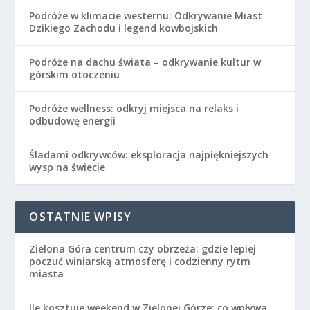
Podróże w klimacie westernu: Odkrywanie Miast
Dzikiego Zachodu i legend kowbojskich
Podróże na dachu świata – odkrywanie kultur w
górskim otoczeniu
Podróże wellness: odkryj miejsca na relaks i
odbudowę energii
Śladami odkrywców: eksploracja najpiękniejszych
wysp na świecie
OSTATNIE WPISY
Zielona Góra centrum czy obrzeża: gdzie lepiej
poczuć winiarską atmosferę i codzienny rytm
miasta
Ile kosztuje weekend w Zielonej Górze: co wpływa