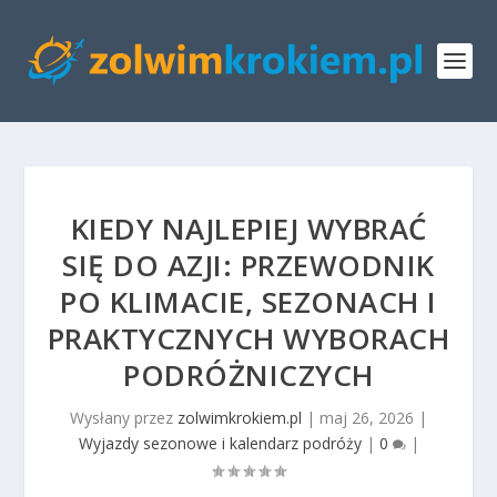
KIEDY NAJLEPIEJ WYBRAĆ
SIĘ DO AZJI: PRZEWODNIK
PO KLIMACIE, SEZONACH I
PRAKTYCZNYCH WYBORACH
PODRÓŻNICZYCH
Wysłany przez
zolwimkrokiem.pl
|
maj 26, 2026
|
Wyjazdy sezonowe i kalendarz podróży
|
0
|