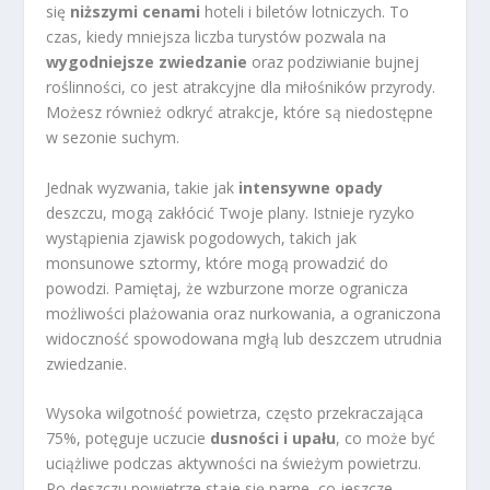
się
niższymi cenami
hoteli i biletów lotniczych. To
czas, kiedy mniejsza liczba turystów pozwala na
wygodniejsze zwiedzanie
oraz podziwianie bujnej
roślinności, co jest atrakcyjne dla miłośników przyrody.
Możesz również odkryć atrakcje, które są niedostępne
w sezonie suchym.
Jednak wyzwania, takie jak
intensywne opady
deszczu, mogą zakłócić Twoje plany. Istnieje ryzyko
wystąpienia zjawisk pogodowych, takich jak
monsunowe sztormy, które mogą prowadzić do
powodzi. Pamiętaj, że wzburzone morze ogranicza
możliwości plażowania oraz nurkowania, a ograniczona
widoczność spowodowana mgłą lub deszczem utrudnia
zwiedzanie.
Wysoka wilgotność powietrza, często przekraczająca
75%, potęguje uczucie
dusności i upału
, co może być
uciążliwe podczas aktywności na świeżym powietrzu.
Po deszczu powietrze staje się parne, co jeszcze