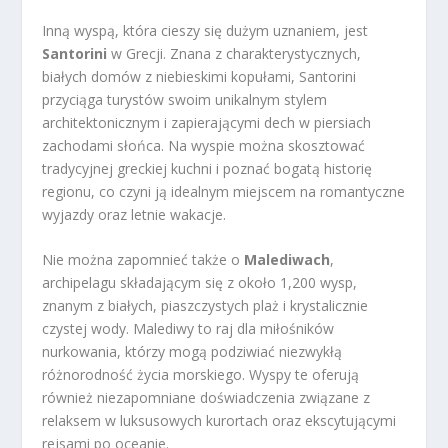
Inną wyspą, która cieszy się dużym uznaniem, jest
Santorini
w Grecji. Znana z charakterystycznych,
białych domów z niebieskimi kopułami, Santorini
przyciąga turystów swoim unikalnym stylem
architektonicznym i zapierającymi dech w piersiach
zachodami słońca. Na wyspie można skosztować
tradycyjnej greckiej kuchni i poznać bogatą historię
regionu, co czyni ją idealnym miejscem na romantyczne
wyjazdy oraz letnie wakacje.
Nie można zapomnieć także o
Malediwach
,
archipelagu składającym się z około 1,200 wysp,
znanym z białych, piaszczystych plaż i krystalicznie
czystej wody. Malediwy to raj dla miłośników
nurkowania, którzy mogą podziwiać niezwykłą
różnorodność życia morskiego. Wyspy te oferują
również niezapomniane doświadczenia związane z
relaksem w luksusowych kurortach oraz ekscytującymi
rejsami po oceanie.