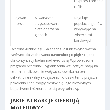
rozprzestrzenianie
roślin
Legwan
Akwatyczne
Reguluje
morski
przystosowania,
populację glonów,
dieta oparta na
wpływając na
glonach
zdrowie raf
koralowych
Ochrona Archipelagu Galapagos jest niezwykle ważna
zarówno dla zachowania
naturalnego piękna
, jak i
dla kontynuacji badań nad
ewolucją
. Wprowadzone
programy ochronne i ograniczenia w turystyce mają na
celu minimalizowanie wpływu człowieka na ten
delikatny i unikalny ekosystem. To dzięki temu przyszłe
pokolenia będą mogły cieszyć się jego niezwykłym
bogactwem i różnorodnością przyrodniczą.
JAKIE ATRAKCJE OFERUJĄ
MALEDIWY?