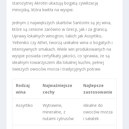
starożytnej Akrotiri ukazują bogatą cywilizację
minojską, która kwitła na wyspie.
Jednym z największych skarbów Santorini są jej wina,
które są cenione zarówno w Grecji, jak i za granicą.
Uprawy lokalnych winogron, takich jak Assyrtiko,
Yelteniko czy Athiri, tworzą unikalne wina o bogatych i
intensywnych smakach. Wiele win produkowanych na
wyspie posiada certyfikaty jakości, co sprawia, że są
idealnym towarzyszem dla lokalnej kuchni, pełnej
świeżych owoców morza i tradycyjnych potraw.
Rodzaj
Najważniejsze
Najlepsze
wina
cechy
zastosowanie
Assyrtiko
Wytrawne,
Idealne do
mineralne, z
owoców morza
nutami cytrusów
i sałatek