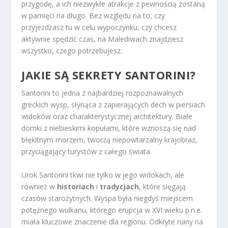
przygodę, a ich niezwykłe atrakcje z pewnością zostaną
w pamięci na długo. Bez względu na to, czy
przyjeżdżasz tu w celu wypoczynku, czy chcesz
aktywnie spędzić czas, na Malediwach znajdziesz
wszystko, czego potrzebujesz.
JAKIE SĄ SEKRETY SANTORINI?
Santorini to jedna z najbardziej rozpoznawalnych
greckich wysp, słynąca z zapierających dech w piersiach
widoków oraz charakterystycznej architektury. Białe
domki z niebieskimi kopułami, które wznoszą się nad
błękitnym morzem, tworzą niepowtarzalny krajobraz,
przyciągający turystów z całego świata.
Urok Santorini tkwi nie tylko w jego widokach, ale
również w
historiach
i
tradycjach
, które sięgają
czasów starożytnych. Wyspa była niegdyś miejscem
potężnego wulkanu, którego erupcja w XVI wieku p.n.e.
miała kluczowe znaczenie dla regionu. Odkryte ruiny na