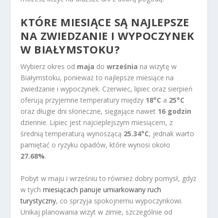
KTÓRE MIESIĄCE SĄ NAJLEPSZE
NA ZWIEDZANIE I
WYPOCZYNEK
W BIAŁYMSTOKU
?
Wybierz okres od
maja
do
września
na wizytę w
Białymstoku, ponieważ to najlepsze miesiące na
zwiedzanie i wypoczynek. Czerwiec, lipiec oraz sierpień
oferują przyjemne temperatury między
18°C
a
25°C
oraz długie dni słoneczne, sięgające nawet
16 godzin
dziennie. Lipiec jest najcieplejszym miesiącem, z
średnią temperaturą wynoszącą
25.34°C
, jednak warto
pamiętać o ryzyku opadów, które wynosi około
27.68%
.
Pobyt w maju i wrześniu to również dobry pomysł, gdyż
w tych
miesiącach panuje umiarkowany ruch
turystyczny
, co sprzyja spokojnemu wypoczynkowi.
Unikaj planowania wizyt w zimie, szczególnie od