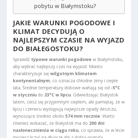
pobytu w Białymstoku?
JAKIE WARUNKI POGODOWE I
KLIMAT DECYDUJĄ O
NAJLEPSZYM CZASIE NA
WYJAZD
DO BIAŁEGOSTOKU
?
Sprawdź
typowe warunki pogodowe
w Białymstoku,
aby wybrać najlepszy czas na wyjazd. Miasto
charakteryzuje się
wilgotnym klimatem
kontynentalnym
, co oznacza chłodne zimy i ciepłe
lata. Średnie temperatury dobowe wahają się od
-5°C
w styczniu
do
23°C w lipcu
. Odwiedzając Białystok
latem, ciesz się przyjemnym cieplem, ale pamiętaj, że w
lipcu i czerwcu występują najwyższe opady deszczu,
wynoszące średnio około
574 mm rocznie
. Warto
również wskazać, że Białystok ma do
200 dni
nasłonecznienia w ciągu roku
, co sprawia, że w lecie
możesz liczyć na dłuższe dni z dobrą pogodą.